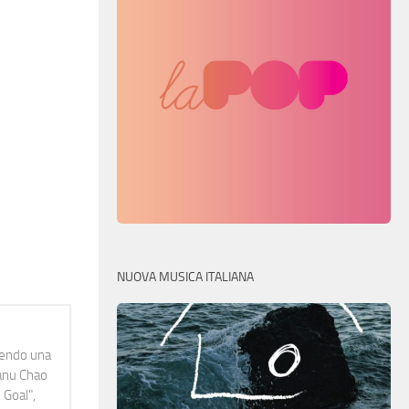
NUOVA MUSICA ITALIANA
idendo una
Manu Chao
 Goal",