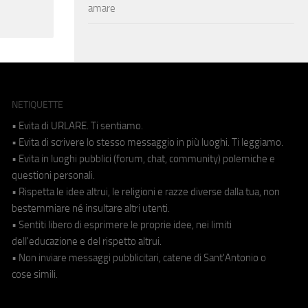
amare
NETIQUETTE
• Evita di URLARE. Ti sentiamo.
• Evita di scrivere lo stesso messaggio in più luoghi. Ti leggiamo.
• Evita in luoghi pubblici (forum, chat, community) polemiche e
questioni personali.
• Rispetta le idee altrui, le religioni e razze diverse dalla tua, non
bestemmiare né insultare altri utenti.
• Sentiti libero di esprimere le proprie idee, nei limiti
dell'educazione e del rispetto altrui.
• Non inviare messaggi pubblicitari, catene di Sant'Antonio o
cose simili.