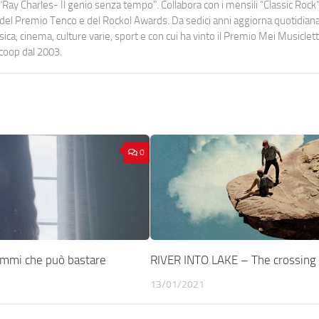
Ray Charles- Il genio senza tempo". Collabora con i mensili “Classic Rock”,
urati del Premio Tenco e del Rockol Awards. Da sedici anni aggiorna quotidia
a, cinema, culture varie, sport e con cui ha vinto il Premio Mei Musiclett
ocoop dal 2003.
0
mmi che può bastare
RIVER INTO LAKE – The crossing
13/01/2021