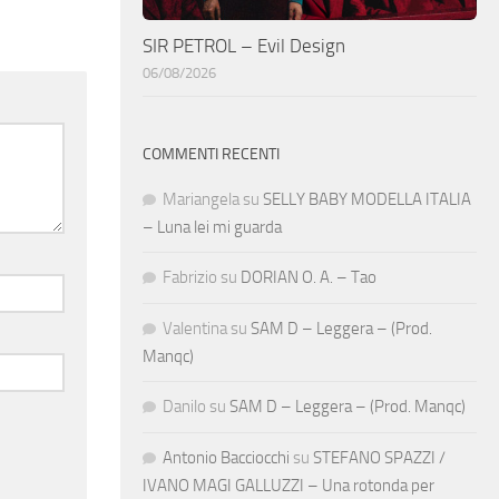
SIR PETROL – Evil Design
06/08/2026
COMMENTI RECENTI
Mariangela
su
SELLY BABY MODELLA ITALIA
– Luna lei mi guarda
Fabrizio
su
DORIAN O. A. – Tao
Valentina
su
SAM D – Leggera – (Prod.
Manqc)
Danilo
su
SAM D – Leggera – (Prod. Manqc)
Antonio Bacciocchi
su
STEFANO SPAZZI /
IVANO MAGI GALLUZZI – Una rotonda per