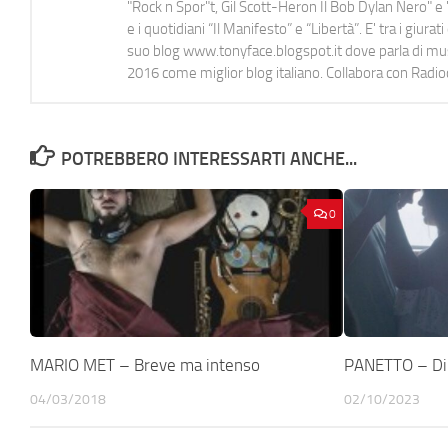
"Rock n Spor"t, Gil Scott-Heron Il Bob Dylan Nero" e "
e i quotidiani “Il Manifesto” e “Libertà”. E' tra i gi
suo blog www.tonyface.blogspot.it dove parla di music
2016 come miglior blog italiano. Collabora con Radi
POTREBBERO INTERESSARTI ANCHE...
0
MARIO MET – Breve ma intenso
PANETTO – Di
04/03/2018
02/10/2023