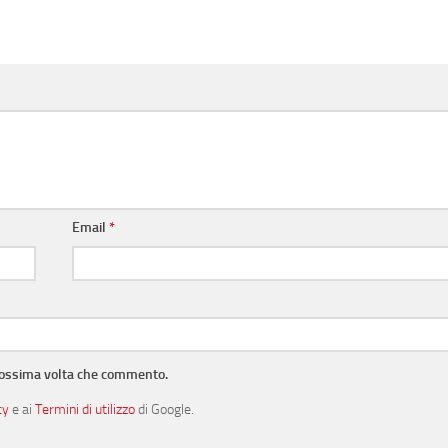
Email
*
prossima volta che commento.
cy
e ai
Termini di utilizzo
di Google.