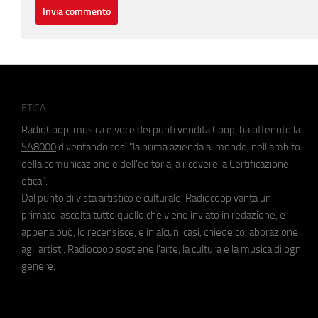
ETICA
RadioCoop, musica e voce dei punti vendita Coop, ha ottenuto la
SA8000
diventando così "la prima azienda al mondo, nell'ambito
della comunicazione e dell'editoria, a ricevere la Certificazione
etica".
Dal punto di vista artistico e culturale, Radiocoop vanta un
primato: ascolta tutto quello che viene inviato in redazione, e
appena può, lo recensisce, e in alcuni casi, chiede collaborazione
agli artisti. Radiocoop sostiene l'arte, la cultura e la musica di ogni
genere.