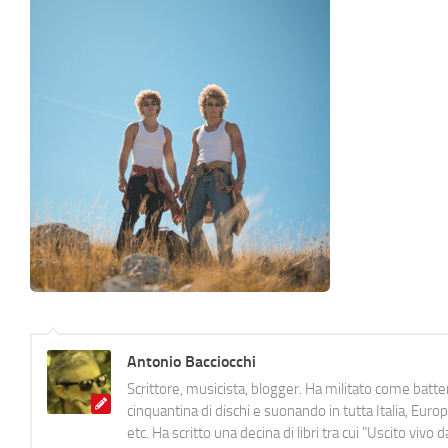
Antonio Bacciocchi
Scrittore, musicista, blogger. Ha militato come batter
cinquantina di dischi e suonando in tutta Italia, E
etc. Ha scritto una decina di libri tra cui "Uscito viv