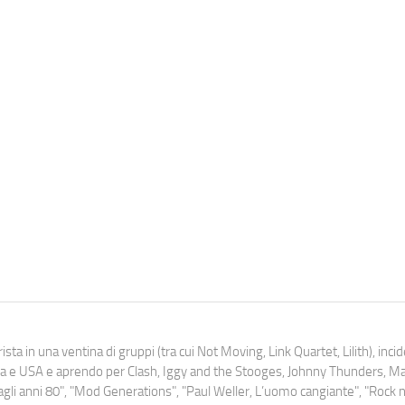
ista in una ventina di gruppi (tra cui Not Moving, Link Quartet, Lilith), inc
uropa e USA e aprendo per Clash, Iggy and the Stooges, Johnny Thunders, 
o dagli anni 80", "Mod Generations", "Paul Weller, L’uomo cangiante", "Rock n