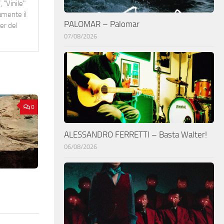
 "Vinile"
namente il
PALOMAR – Palomar
er del
07/08/2026
0
ALESSANDRO FERRETTI – Basta Walter!
06/08/2026