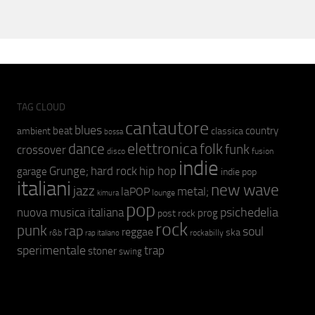
TAG CLOUD
cantautore
blues
beat
country
ambient
classica
bossa
elettronica
dance
folk
funk
crossover
fusion
disco
indie
hip hop
Grunge;
hard rock
garage
indie pop
italiani
new wave
jazz
metal;
laPOP
lounge
kimura
pop
psichedelia
nuova musica italiana
prog
post rock
rock
punk
rap
soul
reggae
ska
r&b
rockabilly
rap italiano
sperimentale
trap
stoner
swing