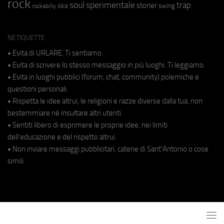
rock
soul
sperimentale
trap
stoner
ska
swing
rockabilly
NETIQUETTE
• Evita di URLARE. Ti sentiamo.
• Evita di scrivere lo stesso messaggio in più luoghi. Ti leggiamo.
• Evita in luoghi pubblici (forum, chat, community) polemiche e
questioni personali.
• Rispetta le idee altrui, le religioni e razze diverse dalla tua, non
bestemmiare né insultare altri utenti.
• Sentiti libero di esprimere le proprie idee, nei limiti
dell'educazione e del rispetto altrui.
• Non inviare messaggi pubblicitari, catene di Sant'Antonio o cose
simili.