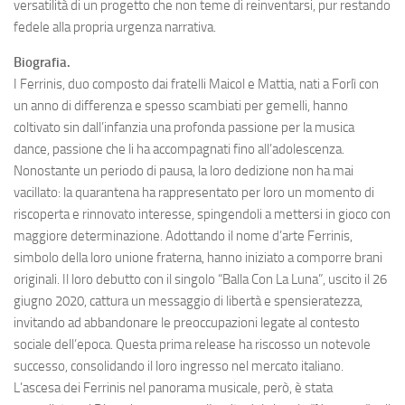
versatilità di un progetto che non teme di reinventarsi, pur restando
fedele alla propria urgenza narrativa.
Biografia.
I Ferrinis, duo composto dai fratelli Maicol e Mattia, nati a Forlì con
un anno di differenza e spesso scambiati per gemelli, hanno
coltivato sin dall’infanzia una profonda passione per la musica
dance, passione che li ha accompagnati fino all’adolescenza.
Nonostante un periodo di pausa, la loro dedizione non ha mai
vacillato: la quarantena ha rappresentato per loro un momento di
riscoperta e rinnovato interesse, spingendoli a mettersi in gioco con
maggiore determinazione. Adottando il nome d’arte Ferrinis,
simbolo della loro unione fraterna, hanno iniziato a comporre brani
originali. Il loro debutto con il singolo “Balla Con La Luna”, uscito il 26
giugno 2020, cattura un messaggio di libertà e spensieratezza,
invitando ad abbandonare le preoccupazioni legate al contesto
sociale dell’epoca. Questa prima release ha riscosso un notevole
successo, consolidando il loro ingresso nel mercato italiano.
L’ascesa dei Ferrinis nel panorama musicale, però, è stata