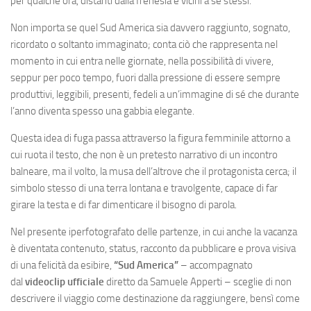
per qualche ora, distanti dalla frenesia e vicini a sé stessi.
Non importa se quel Sud America sia davvero raggiunto, sognato,
ricordato o soltanto immaginato; conta ciò che rappresenta nel
momento in cui entra nelle giornate, nella possibilità di vivere,
seppur per poco tempo, fuori dalla pressione di essere sempre
produttivi, leggibili, presenti, fedeli a un’immagine di sé che durante
l’anno diventa spesso una gabbia elegante.
Questa idea di fuga passa attraverso la figura femminile attorno a
cui ruota il testo, che non è un pretesto narrativo di un incontro
balneare, ma il volto, la musa dell’altrove che il protagonista cerca; il
simbolo stesso di una terra lontana e travolgente, capace di far
girare la testa e di far dimenticare il bisogno di parola.
Nel presente iperfotografato delle partenze, in cui anche la vacanza
è diventata contenuto, status, racconto da pubblicare e prova visiva
di una felicità da esibire,
“Sud America”
– accompagnato
dal
videoclip ufficiale
diretto da Samuele Apperti – sceglie di non
descrivere il viaggio come destinazione da raggiungere, bensì come