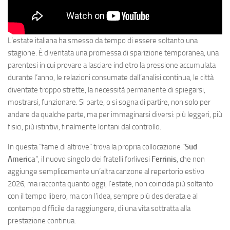
L’estate italiana ha smesso da tempo di essere soltanto una
stagione. È diventata una promessa di sparizione temporanea, una
parentesi in cui provare a lasciare indietro la pressione accumulata
durante l’anno, le relazioni consumate dall’analisi continua, le città
diventate troppo strette, la necessità permanente di spiegarsi,
mostrarsi, funzionare. Si parte, o si sogna di partire, non solo per
andare da qualche parte, ma per immaginarsi diversi: più leggeri, più
fisici, più istintivi, finalmente lontani dal controllo.
In questa “fame di altrove” trova la propria collocazione “
Sud
America
”, il nuovo singolo dei fratelli forlivesi
Ferrinis
, che non
aggiunge semplicemente un’altra canzone al repertorio estivo
2026, ma racconta quanto oggi, l’estate, non coincida più soltanto
con il tempo libero, ma con l’idea, sempre più desiderata e al
contempo difficile da raggiungere, di una vita sottratta alla
prestazione continua.