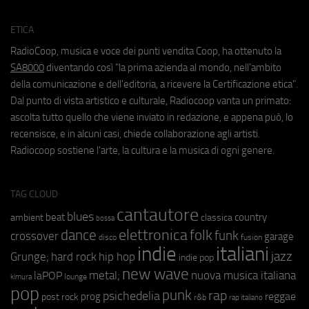
ETICA
RadioCoop, musica e voce dei punti vendita Coop, ha ottenuto la
SA8000
diventando così "la prima azienda al mondo, nell'ambito
della comunicazione e dell'editoria, a ricevere la Certificazione etica".
Dal punto di vista artistico e culturale, Radiocoop vanta un primato:
ascolta tutto quello che viene inviato in redazione, e appena può, lo
recensisce, e in alcuni casi, chiede collaborazione agli artisti.
Radiocoop sostiene l'arte, la cultura e la musica di ogni genere.
TAG CLOUD
cantautore
blues
beat
country
ambient
classica
bossa
elettronica
dance
folk
funk
crossover
garage
fusion
disco
indie
italiani
jazz
hip hop
Grunge;
hard rock
indie pop
new wave
metal;
nuova musica italiana
laPOP
lounge
kimura
pop
punk
rap
psichedelia
reggae
prog
post rock
r&b
rap italiano