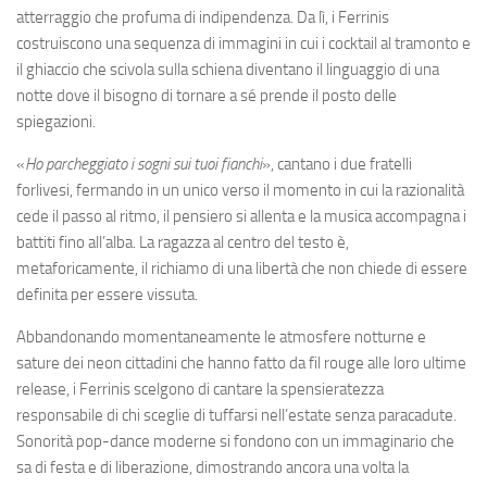
atterraggio che profuma di indipendenza. Da lì, i Ferrinis
costruiscono una sequenza di immagini in cui i cocktail al tramonto e
il ghiaccio che scivola sulla schiena diventano il linguaggio di una
notte dove il bisogno di tornare a sé prende il posto delle
spiegazioni.
«
Ho parcheggiato i sogni sui tuoi fianchi
», cantano i due fratelli
forlivesi, fermando in un unico verso il momento in cui la razionalità
cede il passo al ritmo, il pensiero si allenta e la musica accompagna i
battiti fino all’alba. La ragazza al centro del testo è,
metaforicamente, il richiamo di una libertà che non chiede di essere
definita per essere vissuta.
Abbandonando momentaneamente le atmosfere notturne e
sature dei neon cittadini che hanno fatto da fil rouge alle loro ultime
release, i Ferrinis scelgono di cantare la spensieratezza
responsabile di chi sceglie di tuffarsi nell’estate senza paracadute.
Sonorità pop-dance moderne si fondono con un immaginario che
sa di festa e di liberazione, dimostrando ancora una volta la