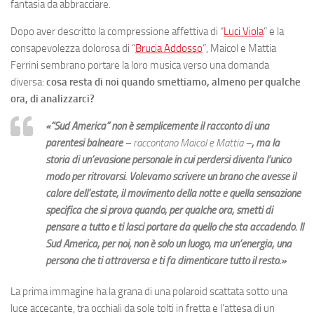
fantasia da abbracciare.
Dopo aver descritto la compressione affettiva di “
Luci Viola
” e la
consapevolezza dolorosa di “
Brucia Addosso
”, Maicol e Mattia
Ferrini sembrano portare la loro musica verso una domanda
diversa:
cosa resta di noi quando smettiamo, almeno per qualche
ora, di analizzarci?
«“Sud America” non è semplicemente il racconto di una
parentesi balneare
– raccontano Maicol e Mattia –
, ma la
storia di un’evasione personale in cui perdersi diventa l’unico
modo per ritrovarsi. Volevamo scrivere un brano che avesse il
calore dell’estate, il movimento della notte e quella sensazione
specifica che si prova quando, per qualche ora, smetti di
pensare a tutto e ti lasci portare da quello che sta accadendo. Il
Sud America, per noi, non è solo un luogo, ma un’energia, una
persona che ti attraversa e ti fa dimenticare tutto il resto.»
La prima immagine ha la grana di una polaroid scattata sotto una
luce accecante, tra occhiali da sole tolti in fretta e l’attesa di un