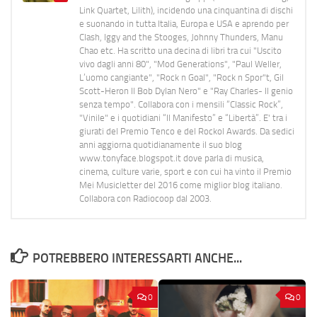
Link Quartet, Lilith), incidendo una cinquantina di dischi
e suonando in tutta Italia, Europa e USA e aprendo per
Clash, Iggy and the Stooges, Johnny Thunders, Manu
Chao etc. Ha scritto una decina di libri tra cui "Uscito
vivo dagli anni 80", "Mod Generations", "Paul Weller,
L’uomo cangiante", "Rock n Goal", "Rock n Spor"t, Gil
Scott-Heron Il Bob Dylan Nero" e "Ray Charles- Il genio
senza tempo". Collabora con i mensili “Classic Rock”,
"Vinile" e i quotidiani “Il Manifesto” e “Libertà”. E' tra i
giurati del Premio Tenco e del Rockol Awards. Da sedici
anni aggiorna quotidianamente il suo blog
www.tonyface.blogspot.it dove parla di musica,
cinema, culture varie, sport e con cui ha vinto il Premio
Mei Musicletter del 2016 come miglior blog italiano.
Collabora con Radiocoop dal 2003.
POTREBBERO INTERESSARTI ANCHE...
0
0