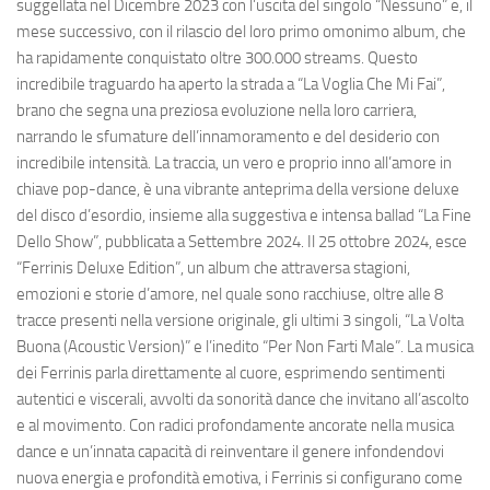
suggellata nel Dicembre 2023 con l’uscita del singolo “Nessuno” e, il
mese successivo, con il rilascio del loro primo omonimo album, che
ha rapidamente conquistato oltre 300.000 streams. Questo
incredibile traguardo ha aperto la strada a “La Voglia Che Mi Fai”,
brano che segna una preziosa evoluzione nella loro carriera,
narrando le sfumature dell’innamoramento e del desiderio con
incredibile intensità. La traccia, un vero e proprio inno all’amore in
chiave pop-dance, è una vibrante anteprima della versione deluxe
del disco d’esordio, insieme alla suggestiva e intensa ballad “La Fine
Dello Show”, pubblicata a Settembre 2024. Il 25 ottobre 2024, esce
“Ferrinis Deluxe Edition”, un album che attraversa stagioni,
emozioni e storie d’amore, nel quale sono racchiuse, oltre alle 8
tracce presenti nella versione originale, gli ultimi 3 singoli, “La Volta
Buona (Acoustic Version)” e l’inedito “Per Non Farti Male”. La musica
dei Ferrinis parla direttamente al cuore, esprimendo sentimenti
autentici e viscerali, avvolti da sonorità dance che invitano all’ascolto
e al movimento. Con radici profondamente ancorate nella musica
dance e un’innata capacità di reinventare il genere infondendovi
nuova energia e profondità emotiva, i Ferrinis si configurano come