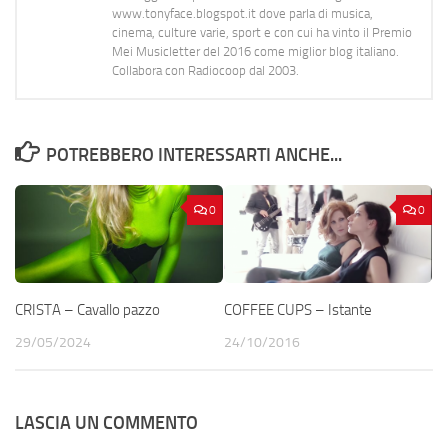
www.tonyface.blogspot.it dove parla di musica,
cinema, culture varie, sport e con cui ha vinto il Premio
Mei Musicletter del 2016 come miglior blog italiano.
Collabora con Radiocoop dal 2003.
POTREBBERO INTERESSARTI ANCHE...
0
0
CRISTA – Cavallo pazzo
COFFEE CUPS – Istante
29/05/2024
24/10/2016
LASCIA UN COMMENTO