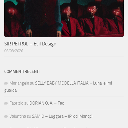
SIR PETROL – Evil Design
06/08/2026
COMMENTI RECENTI
Mariangela
su
SELLY BABY MODELLA ITALIA – Luna lei mi
guarda
Fabrizio
su
DORIAN O. A. – Tao
Valentina
su
SAM D – Leggera – (Prod. Manqc)