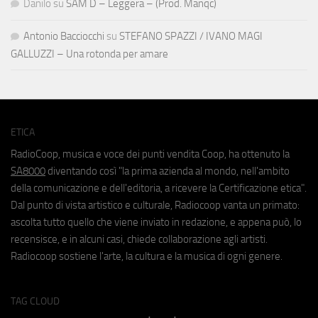
Danilo
su
SAM D – Leggera – (Prod. Manqc)
Antonio Bacciocchi
su
STEFANO SPAZZI / IVANO MAGI
GALLUZZI – Una rotonda per amare
ETICA
RadioCoop, musica e voce dei punti vendita Coop, ha ottenuto la
SA8000
diventando così "la prima azienda al mondo, nell'ambito
della comunicazione e dell'editoria, a ricevere la Certificazione etica".
Dal punto di vista artistico e culturale, Radiocoop vanta un primato:
ascolta tutto quello che viene inviato in redazione, e appena può, lo
recensisce, e in alcuni casi, chiede collaborazione agli artisti.
Radiocoop sostiene l'arte, la cultura e la musica di ogni genere.
TAG CLOUD