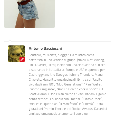
Antonio Bacciocchi
Scrittore, musicista, blogger. Ha militato come
batterista in una ventina di gruppi (tra cui Not Moving,
Link Quartet, Lilith), incidendo una cinquantina di dischi
e suonando in tutta Italia, Europa e USA e aprendo per
Clash, Iggy and the Stooges, Johnny Thunders, Manu
Chao etc. Ha scritto una decina di libri tra cui "Uscito
vivo dagli anni 80", "Mod Generations", "Paul Weller,
L’uomo cangiante", "Rock n Goal", "Rock n Spor"t, Gil
Scott-Heron Il Bob Dylan Nero" e "Ray Charles- Il genio
senza tempo". Collabora con i mensili “Classic Rock”,
"Vinile" e i quotidiani “Il Manifesto” e “Libertà”. E' tra i
giurati del Premio Tenco e del Rockol Awards. Da sedici
anni aggiorna quotidianamente il suo blog