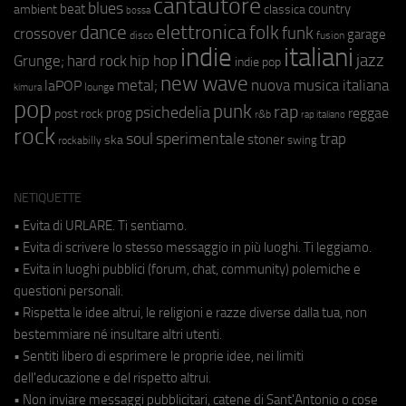
cantautore
blues
beat
country
ambient
classica
bossa
elettronica
dance
folk
funk
crossover
garage
fusion
disco
indie
italiani
jazz
hip hop
Grunge;
hard rock
indie pop
new wave
metal;
nuova musica italiana
laPOP
lounge
kimura
pop
punk
rap
psichedelia
reggae
prog
post rock
r&b
rap italiano
rock
soul
sperimentale
trap
stoner
ska
swing
rockabilly
NETIQUETTE
• Evita di URLARE. Ti sentiamo.
• Evita di scrivere lo stesso messaggio in più luoghi. Ti leggiamo.
• Evita in luoghi pubblici (forum, chat, community) polemiche e
questioni personali.
• Rispetta le idee altrui, le religioni e razze diverse dalla tua, non
bestemmiare né insultare altri utenti.
• Sentiti libero di esprimere le proprie idee, nei limiti
dell'educazione e del rispetto altrui.
• Non inviare messaggi pubblicitari, catene di Sant'Antonio o cose