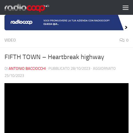
Salta al contenuto
VIDEO
0
FIFTH TOWN – Heartbreak highway
DI
ANTONIO BACCIOCCHI
· PUBBLICATO
28/10/2023
· AGGIORNATO
25/10/2023