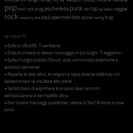
lounge
kimura
pop
punk
rap
psichedelia
reggae
prog
post rock
r&b
rap italiano
rock
soul
sperimentale
trap
stoner
ska
swing
rockabilly
NETIQUETTE
• Evita di URLARE. Ti sentiamo.
• Evita di scrivere lo stesso messaggio in più luoghi. Ti leggiamo.
• Evita in luoghi pubblici (forum, chat, community) polemiche e
questioni personali.
• Rispetta le idee altrui, le religioni e razze diverse dalla tua, non
bestemmiare né insultare altri utenti.
• Sentiti libero di esprimere le proprie idee, nei limiti
dell'educazione e del rispetto altrui.
• Non inviare messaggi pubblicitari, catene di Sant'Antonio o cose
simili.