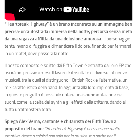
“Heartbreak Highway” è un brano incentrato su un’immagine ben
precisa
:
un’autostrada immersa nella notte, percorsa senza meta
da una ragazza afflitta da una delusione amorosa.
Il personaggio
tenta invano di fuggire e dimenticare il dolore, finendo per fermarsi
in un motel, dove passerà la notte.
Il pezzo composto e scritto dai Fifth Town è estratto dal loro EP che
uscirà nei prossimi mesi. Il lavoro è il risultato di diverse influenze
musicali, tra le quali si distinguono il British Rock e l’alternative, un
mix caratteristico della band. In aggiunta alla loro impronta di base,
in questo progetto è possibile notare una sperimentazione nei
suoni, come la scelta dei synth e gli effetti della chitarra, dando al
tutto un’atmosfera tetra.
Spiega Alex Verna, cantante e chitarrista dei Fifth Town a
proposito del brano:
“Heartbreak Highway è una canzone molto
emotiva, riesce a colpirti non solo per la musica, ma anche per il