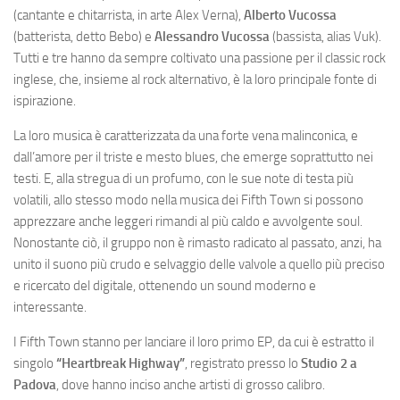
(cantante e chitarrista, in arte Alex Verna),
Alberto Vucossa
(batterista, detto Bebo) e
Alessandro Vucossa
(bassista, alias Vuk).
Tutti e tre hanno da sempre coltivato una passione per il classic rock
inglese, che, insieme al rock alternativo, è la loro principale fonte di
ispirazione.
La loro musica è caratterizzata da una forte vena malinconica, e
dall’amore per il triste e mesto blues, che emerge soprattutto nei
testi. E, alla stregua di un profumo, con le sue note di testa più
volatili, allo stesso modo nella musica dei Fifth Town si possono
apprezzare anche leggeri rimandi al più caldo e avvolgente soul.
Nonostante ciò, il gruppo non è rimasto radicato al passato, anzi, ha
unito il suono più crudo e selvaggio delle valvole a quello più preciso
e ricercato del digitale, ottenendo un sound moderno e
interessante.
I Fifth Town stanno per lanciare il loro primo EP, da cui è estratto il
singolo
“Heartbreak Highway”
, registrato presso lo
Studio 2 a
Padova
, dove hanno inciso anche artisti di grosso calibro.