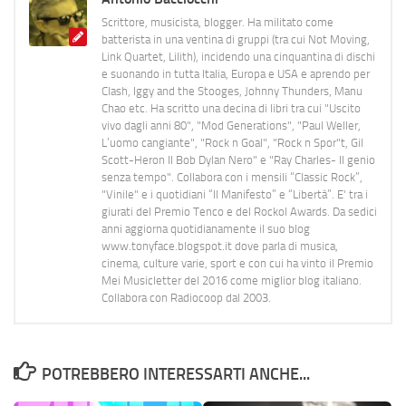
Scrittore, musicista, blogger. Ha militato come
batterista in una ventina di gruppi (tra cui Not Moving,
Link Quartet, Lilith), incidendo una cinquantina di dischi
e suonando in tutta Italia, Europa e USA e aprendo per
Clash, Iggy and the Stooges, Johnny Thunders, Manu
Chao etc. Ha scritto una decina di libri tra cui "Uscito
vivo dagli anni 80", "Mod Generations", "Paul Weller,
L’uomo cangiante", "Rock n Goal", "Rock n Spor"t, Gil
Scott-Heron Il Bob Dylan Nero" e "Ray Charles- Il genio
senza tempo". Collabora con i mensili “Classic Rock”,
"Vinile" e i quotidiani “Il Manifesto” e “Libertà”. E' tra i
giurati del Premio Tenco e del Rockol Awards. Da sedici
anni aggiorna quotidianamente il suo blog
www.tonyface.blogspot.it dove parla di musica,
cinema, culture varie, sport e con cui ha vinto il Premio
Mei Musicletter del 2016 come miglior blog italiano.
Collabora con Radiocoop dal 2003.
POTREBBERO INTERESSARTI ANCHE...