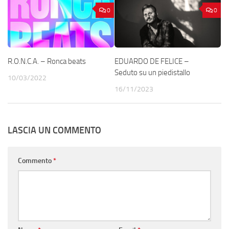
0
0
R.O.N.C.A. – Ronca beats
EDUARDO DE FELICE –
Seduto su un piedistallo
10/03/2022
16/11/2023
LASCIA UN COMMENTO
Commento
*