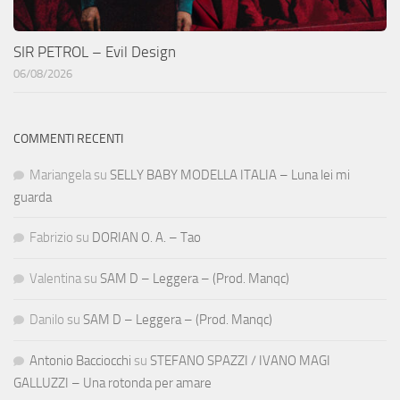
SIR PETROL – Evil Design
06/08/2026
COMMENTI RECENTI
Mariangela
su
SELLY BABY MODELLA ITALIA – Luna lei mi
guarda
Fabrizio
su
DORIAN O. A. – Tao
Valentina
su
SAM D – Leggera – (Prod. Manqc)
Danilo
su
SAM D – Leggera – (Prod. Manqc)
Antonio Bacciocchi
su
STEFANO SPAZZI / IVANO MAGI
GALLUZZI – Una rotonda per amare