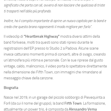
significato che porta con sé, ovvero di non lasciare che qualcosa di triste
ti trasporti nell’oblio più profondo.
Inoltre, ha il compito importante di aprire un nuovo capitolo per la band e
credo che questo brano rappresenti il modo migliore per farlo”.
Il videoclip di
“Heartbreak Highway”
mostra diversi attimi della
band forlivese, molti tra questi sono stati ripresi durante le
registrazioni dell’EP presso lo Studio 2 a Padova. Alcune scene
invece catturano momenti prima di concerti, altre di svago, creando
un’atmosfera più intima e personale. Con le sue riprese dal gusto
vintage, caldo, malinconico, il video porta lo spettatore direttamente
nella dimensione dei Fifth Town, con immagini che rimandano al
messaggio chiave della canzone.
Biografia
Nasce nel 2019, in un garage del piccolo sobborgo di Pievequinta a
Forlì (da cui il nome del gruppo), la band
Fifth Town
. La formazione,
attualmente un power trio, è composta da
Alessandro Verna