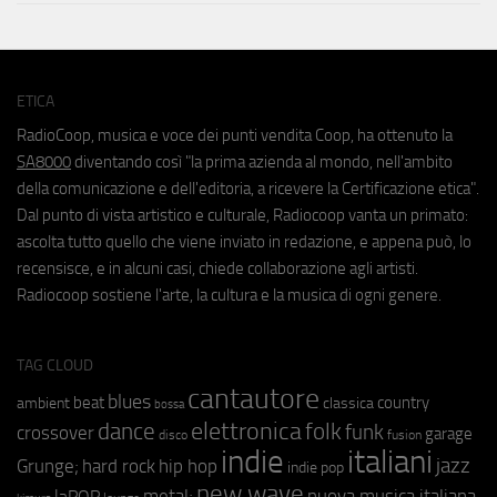
ETICA
RadioCoop, musica e voce dei punti vendita Coop, ha ottenuto la
SA8000
diventando così "la prima azienda al mondo, nell'ambito
della comunicazione e dell'editoria, a ricevere la Certificazione etica".
Dal punto di vista artistico e culturale, Radiocoop vanta un primato:
ascolta tutto quello che viene inviato in redazione, e appena può, lo
recensisce, e in alcuni casi, chiede collaborazione agli artisti.
Radiocoop sostiene l'arte, la cultura e la musica di ogni genere.
TAG CLOUD
cantautore
blues
beat
country
ambient
classica
bossa
elettronica
dance
folk
funk
crossover
garage
fusion
disco
indie
italiani
jazz
hip hop
Grunge;
hard rock
indie pop
new wave
metal;
nuova musica italiana
laPOP