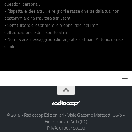
questioni personali.
• Rispetta le idee altrui, le religioni e razze diverse dalla tua, non
bestemmiare né insultare altri utenti.
• Sentiti libero di esprimere le proprie idee, nei limiti
dell'educazione e del rispetto altrui.
• Non inviare messaggi pubblicitari, catene di Sant'Antonio o cose
simili.
© 2015 - Radiocoop Edizioni srl - Viale Giacomo Matteotti, 36/b -
Fiorenzuola d'Arda (PC)
P.IVA: 01307190338