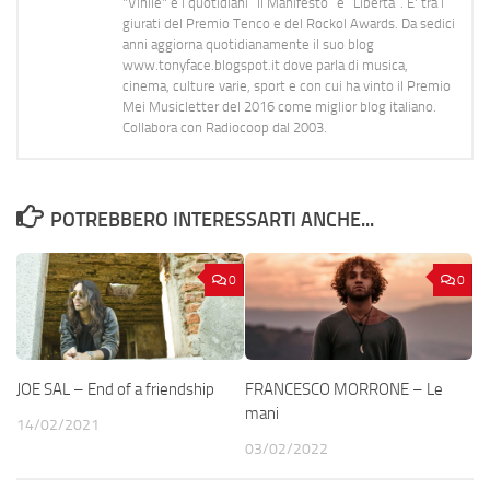
"Vinile" e i quotidiani “Il Manifesto” e “Libertà”. E' tra i
giurati del Premio Tenco e del Rockol Awards. Da sedici
anni aggiorna quotidianamente il suo blog
www.tonyface.blogspot.it dove parla di musica,
cinema, culture varie, sport e con cui ha vinto il Premio
Mei Musicletter del 2016 come miglior blog italiano.
Collabora con Radiocoop dal 2003.
POTREBBERO INTERESSARTI ANCHE...
0
0
JOE SAL – End of a friendship
FRANCESCO MORRONE – Le
mani
14/02/2021
03/02/2022