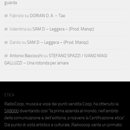
guarda
Fabrizio
su
DORIAN O. A. – Tao
Valentina
su
SAM D – Leggera – (Prod. Manqc)
Danilo
su
SAM D – Leggera – (Prod. Manqc)
Antonio Bacciocchi
su
STEFANO SPAZZI / IVANO MAGI
GALLUZZI – Una rotonda per amare
ETICA
RadioCoop, musica e voce dei punti vendita Coop, ha ottenuto la
SA8000
diventando così "la prima azienda al mondo, nell'ambito
della comunicazione e dell'editoria, a ricevere la Certificazione etica".
Dal punto di vista artistico e culturale, Radiocoop vanta un primato: