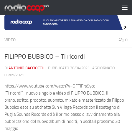
Salta al contenuto
VIDEO
0
FILIPPO BUBBICO – Ti ricordi
DI
ANTONIO BACCIOCCHI
· PUBBLICATO
30/04/2021
· AGGIORNATO
03/05/2021
https://www.youtube.com/watch?v=OFTlFrs5ycc
“Ti ricordi” il nuovo singolo e video di FILIPPO BUBBICO. Il
brano,
scritto, prodotto, suonato, mixato e masterizzato da Filippo
Bubbico esce su etichetta Sun Village Records con il sostegno di
Puglia Sounds Records ed è il primo passo di avvicinamento alla
pubblicazione del nuovo album di inediti, in uscita il prossimo 20
maggio.