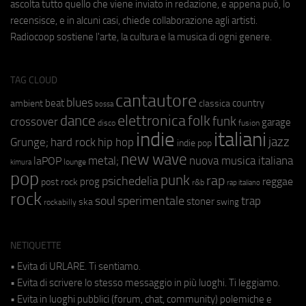
ascolta tutto quello che viene inviato in redazione, e appena può, lo
recensisce, e in alcuni casi, chiede collaborazione agli artisti.
Radiocoop sostiene l'arte, la cultura e la musica di ogni genere.
TAG CLOUD
cantautore
blues
beat
country
ambient
classica
bossa
elettronica
dance
folk
funk
crossover
garage
fusion
disco
indie
italiani
jazz
hip hop
Grunge;
hard rock
indie pop
new wave
metal;
nuova musica italiana
laPOP
lounge
kimura
pop
punk
rap
psichedelia
reggae
prog
post rock
r&b
rap italiano
rock
soul
sperimentale
trap
stoner
ska
swing
rockabilly
NETIQUETTE
• Evita di URLARE. Ti sentiamo.
• Evita di scrivere lo stesso messaggio in più luoghi. Ti leggiamo.
• Evita in luoghi pubblici (forum, chat, community) polemiche e