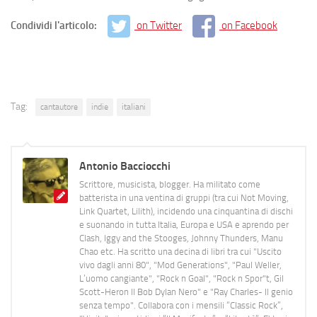
Condividi l'articolo:
on Twitter
on Facebook
Tag:
cantautore
indie
italiani
Antonio Bacciocchi
Scrittore, musicista, blogger. Ha militato come
batterista in una ventina di gruppi (tra cui Not Moving,
Link Quartet, Lilith), incidendo una cinquantina di dischi
e suonando in tutta Italia, Europa e USA e aprendo per
Clash, Iggy and the Stooges, Johnny Thunders, Manu
Chao etc. Ha scritto una decina di libri tra cui "Uscito
vivo dagli anni 80", "Mod Generations", "Paul Weller,
L’uomo cangiante", "Rock n Goal", "Rock n Spor"t, Gil
Scott-Heron Il Bob Dylan Nero" e "Ray Charles- Il genio
senza tempo". Collabora con i mensili “Classic Rock”,