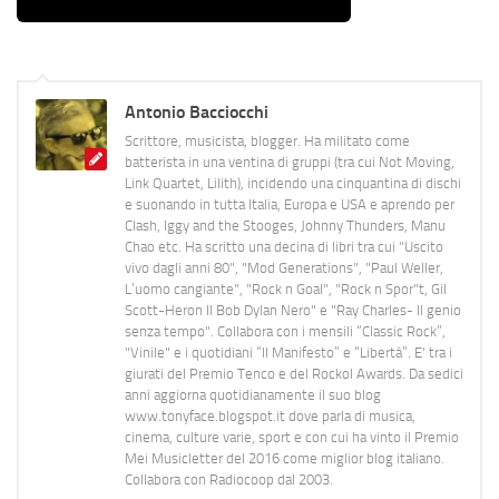
Antonio Bacciocchi
Scrittore, musicista, blogger. Ha militato come
batterista in una ventina di gruppi (tra cui Not Moving,
Link Quartet, Lilith), incidendo una cinquantina di dischi
e suonando in tutta Italia, Europa e USA e aprendo per
Clash, Iggy and the Stooges, Johnny Thunders, Manu
Chao etc. Ha scritto una decina di libri tra cui "Uscito
vivo dagli anni 80", "Mod Generations", "Paul Weller,
L’uomo cangiante", "Rock n Goal", "Rock n Spor"t, Gil
Scott-Heron Il Bob Dylan Nero" e "Ray Charles- Il genio
senza tempo". Collabora con i mensili “Classic Rock”,
"Vinile" e i quotidiani “Il Manifesto” e “Libertà”. E' tra i
giurati del Premio Tenco e del Rockol Awards. Da sedici
anni aggiorna quotidianamente il suo blog
www.tonyface.blogspot.it dove parla di musica,
cinema, culture varie, sport e con cui ha vinto il Premio
Mei Musicletter del 2016 come miglior blog italiano.
Collabora con Radiocoop dal 2003.