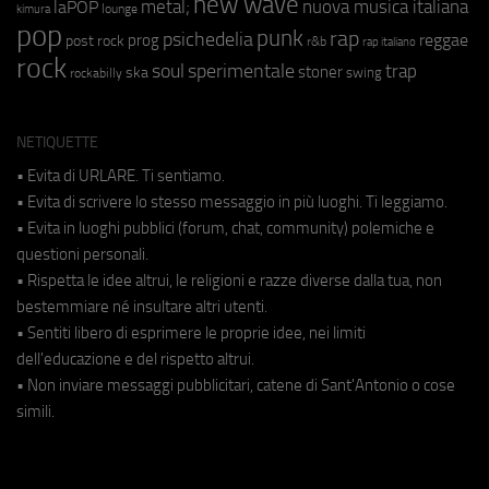
new wave
metal;
nuova musica italiana
laPOP
lounge
kimura
pop
punk
rap
psichedelia
reggae
prog
post rock
r&b
rap italiano
rock
soul
sperimentale
trap
stoner
ska
swing
rockabilly
NETIQUETTE
• Evita di URLARE. Ti sentiamo.
• Evita di scrivere lo stesso messaggio in più luoghi. Ti leggiamo.
• Evita in luoghi pubblici (forum, chat, community) polemiche e
questioni personali.
• Rispetta le idee altrui, le religioni e razze diverse dalla tua, non
bestemmiare né insultare altri utenti.
• Sentiti libero di esprimere le proprie idee, nei limiti
dell'educazione e del rispetto altrui.
• Non inviare messaggi pubblicitari, catene di Sant'Antonio o cose
simili.