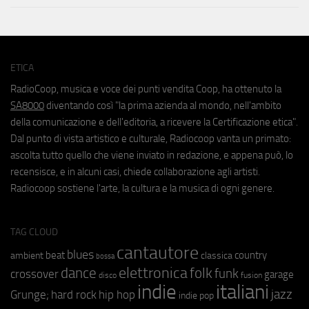
ETICA
RadioCoop, musica e voce dei punti vendita Coop, ha ottenuto la
SA8000
diventando così "la prima azienda al mondo, nell'ambito
della comunicazione e dell'editoria, a ricevere la Certificazione etica".
Dal punto di vista artistico e culturale, Radiocoop vanta un primato:
ascolta tutto quello che viene inviato in redazione, e appena può, lo
recensisce, e in alcuni casi, chiede collaborazione agli artisti.
Radiocoop sostiene l'arte, la cultura e la musica di ogni genere.
TAG CLOUD
cantautore
blues
beat
country
ambient
classica
bossa
elettronica
dance
folk
funk
crossover
garage
fusion
disco
indie
italiani
jazz
hip hop
Grunge;
hard rock
indie pop