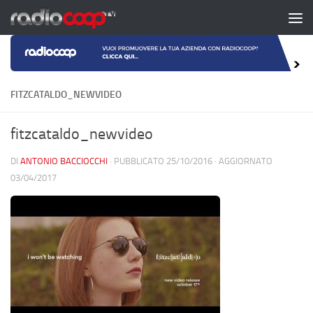
Salta al contenuto
FITZCATALDO_NEWVIDEO
fitzcataldo_newvideo
DI
ANTONIO BACCIOCCHI
· PUBBLICATO
25/10/2016
· AGGIORNATO
03/04/2017