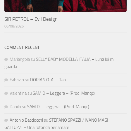
SIR PETROL – Evil Design
06/08/2026
COMMENTI RECENTI
Mariangela
su
SELLY BABY MODELLA ITALIA – Luna lei mi
guarda
Fabrizio
su
DORIAN O. A. – Tao
Valentina
su
SAM D – Leggera – (Prod. Manqc)
Danilo
su
SAM D – Leggera – (Prod. Manqc)
Antonio Bacciocchi
su
STEFANO SPAZZI / IVANO MAGI
GALLUZZI – Una rotonda per amare