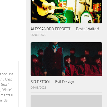
ALESSANDRO FERRETTI – Basta Walter!
06/08/2026
idendo una
Manu Chao
SIR PETROL – Evil Design
 Goal",
06/08/2026
 "Vinile"
namente il
er del