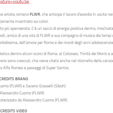
ture=youtu.be
ane artista romano
FLWR
, che anticipa il lavoro d’esordio in uscita ne
amente incentrato sui colori.
o più spensierata. C’è un sacco di energia positiva dentro, mischiat
Siboh, amico di una vita di FLWR e suo compagno di musica dai tempi d
idissima, dell’amore per Roma e dei ricordi degli anni adolescenzial
tetico dentro alcuni scorci di Roma: al Colosseo, Trinità dei Monti e al
rio sono cresciuti, che viene citato anche nel ritornello della canzon
tto Alfa Romeo e passaggi di Super Santos.
CREDITS BRANO
uomo (FLWR) e Saverio Grasselli (Siboh)
 Alessandro Cuomo (FLWR)
asterizzato da Alessandro Cuomo (FLWR)
CREDITS VIDEO