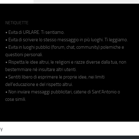
NETIQUETTE
• Evita di URLARE. Ti sentiamo.
• Evita di scrivere lo stesso messaggio in più luoghi. Ti leggiamo.
• Evita in luoghi pubblici (forum, chat, community) polemiche e
questioni personali.
• Rispetta le idee altrui, le religioni e razze diverse dalla tua, non
bestemmiare né insultare altri utenti.
• Sentiti libero di esprimere le proprie idee, nei limiti
dell'educazione e del rispetto altrui.
• Non inviare messaggi pubblicitari, catene di Sant'Antonio o
cose simili.
cy