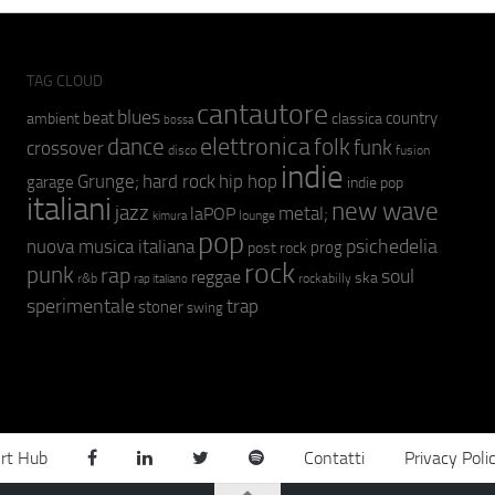
TAG CLOUD
cantautore
blues
beat
country
ambient
classica
bossa
elettronica
dance
folk
funk
crossover
fusion
disco
indie
hip hop
Grunge;
hard rock
garage
indie pop
italiani
new wave
jazz
metal;
laPOP
lounge
kimura
pop
psichedelia
nuova musica italiana
prog
post rock
rock
punk
rap
soul
reggae
ska
r&b
rockabilly
rap italiano
sperimentale
trap
stoner
swing
rt Hub
Contatti
Privacy Poli