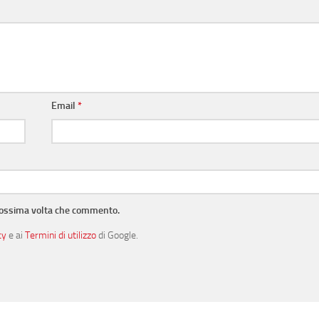
Email
*
prossima volta che commento.
cy
e ai
Termini di utilizzo
di Google.