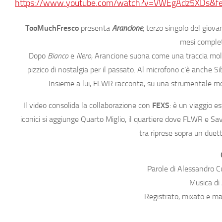
https://www.youtube.com/watch?v=VWEgAdz5XDs&fea
TooMuchFresco
presenta
Arancione
, terzo singolo del giov
mesi complet
Dopo
Bianco
e
Nero
, Arancione suona come una traccia molt
pizzico di nostalgia per il passato. Al microfono c’è anche 
Insieme a lui, FLWR racconta, su una strumentale morb
Il video consolida la collaborazione con
FEXS
: è un viaggio es
iconici si aggiunge Quarto Miglio, il quartiere dove FLWR e Save
tra riprese sopra un due
Parole di Alessandro C
Musica di
Registrato, mixato e m