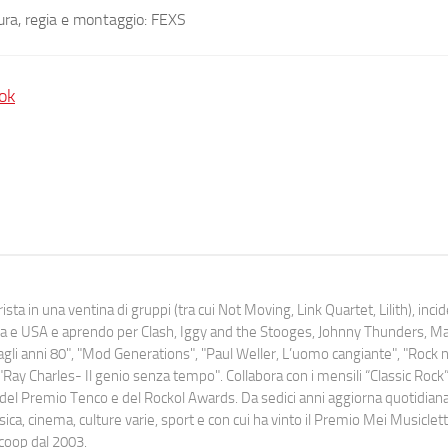
ra, regia e montaggio: FEXS
ok
ista in una ventina di gruppi (tra cui Not Moving, Link Quartet, Lilith), inc
uropa e USA e aprendo per Clash, Iggy and the Stooges, Johnny Thunders, 
o dagli anni 80", "Mod Generations", "Paul Weller, L’uomo cangiante", "Rock n
Ray Charles- Il genio senza tempo". Collabora con i mensili “Classic Rock”,
urati del Premio Tenco e del Rockol Awards. Da sedici anni aggiorna quotidia
a, cinema, culture varie, sport e con cui ha vinto il Premio Mei Musiclett
ocoop dal 2003.