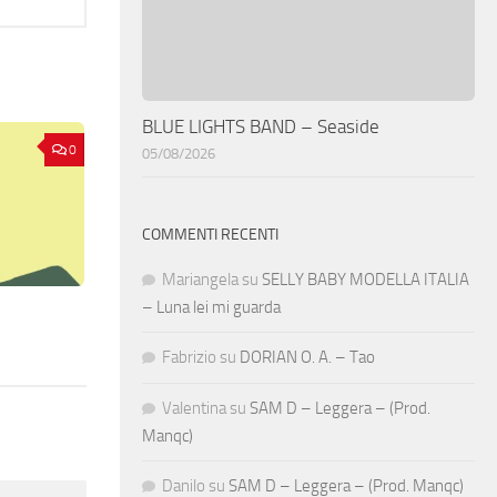
BLUE LIGHTS BAND – Seaside
0
05/08/2026
COMMENTI RECENTI
Mariangela
su
SELLY BABY MODELLA ITALIA
– Luna lei mi guarda
Fabrizio
su
DORIAN O. A. – Tao
Valentina
su
SAM D – Leggera – (Prod.
Manqc)
Danilo
su
SAM D – Leggera – (Prod. Manqc)