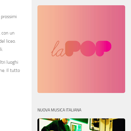
i prossimi
a con un
el liceo.
i.
tri luoghi
e. Il tutto
NUOVA MUSICA ITALIANA