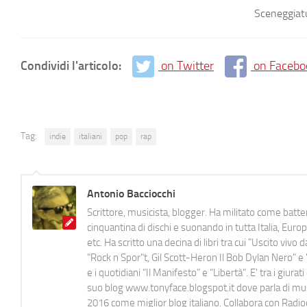
Sceneggiatu
Condividi l'articolo:
on Twitter
on Facebo
Tag:
indie
italiani
pop
rap
Antonio Bacciocchi
Scrittore, musicista, blogger. Ha militato come batter
cinquantina di dischi e suonando in tutta Italia, E
etc. Ha scritto una decina di libri tra cui "Uscito viv
"Rock n Spor"t, Gil Scott-Heron Il Bob Dylan Nero" e "
e i quotidiani “Il Manifesto” e “Libertà”. E' tra i gi
suo blog www.tonyface.blogspot.it dove parla di music
2016 come miglior blog italiano. Collabora con Radi