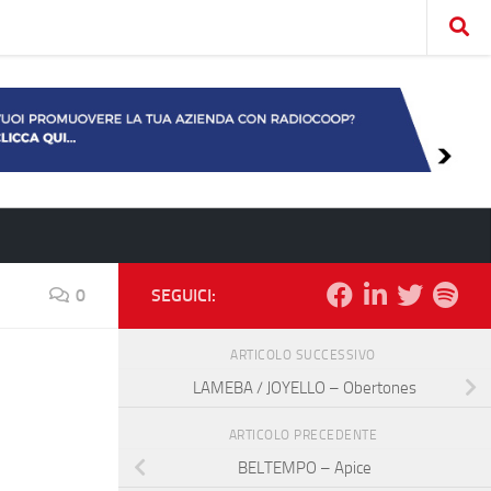
0
SEGUICI:
ARTICOLO SUCCESSIVO
LAMEBA / JOYELLO – Obertones
ARTICOLO PRECEDENTE
BELTEMPO – Apice