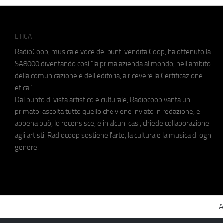
ETICA
RadioCoop, musica e voce dei punti vendita Coop, ha ottenuto la
SA8000
diventando così "la prima azienda al mondo, nell'ambito
della comunicazione e dell'editoria, a ricevere la Certificazione
etica".
Dal punto di vista artistico e culturale, Radiocoop vanta un
primato: ascolta tutto quello che viene inviato in redazione, e
appena può, lo recensisce, e in alcuni casi, chiede collaborazione
agli artisti. Radiocoop sostiene l'arte, la cultura e la musica di ogni
genere.
A