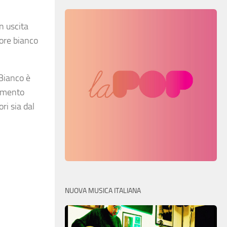
in uscita
lore bianco
 Bianco è
timento
ri sia dal
NUOVA MUSICA ITALIANA