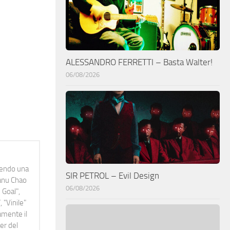
ALESSANDRO FERRETTI – Basta Walter!
06/08/2026
idendo una
SIR PETROL – Evil Design
Manu Chao
06/08/2026
 Goal",
 "Vinile"
namente il
er del