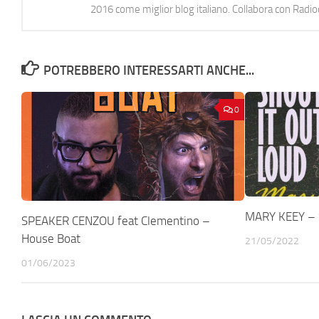
2016 come miglior blog italiano. Collabora con Radi
POTREBBERO INTERESSARTI ANCHE...
0
MARY KEEY – S
SPEAKER CENZOU feat Clementino –
House Boat
21/05/2022
01/06/2023