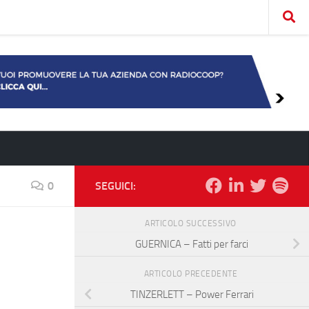
0
SEGUICI:
ARTICOLO SUCCESSIVO
GUERNICA – Fatti per farci
ARTICOLO PRECEDENTE
TINZERLETT – Power Ferrari