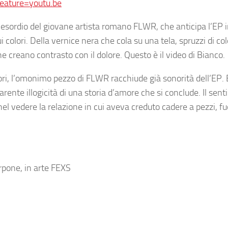
ature=youtu.be
d’esordio del giovane artista romano
FLWR
, che anticipa l’EP 
colori. Della vernice nera che cola su una tela, spruzzi di co
che creano contrasto con il dolore. Questo è il video di Bianco.
colori, l’omonimo pezzo di FLWR racchiude già sonorità dell’EP.
parente illogicità di una storia d’amore che si conclude. Il sen
el vedere la relazione in cui aveva creduto cadere a pezzi, fuo
rpone, in arte FEXS