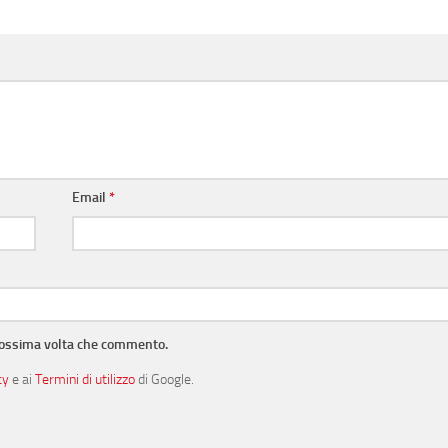
Email
*
prossima volta che commento.
cy
e ai
Termini di utilizzo
di Google.