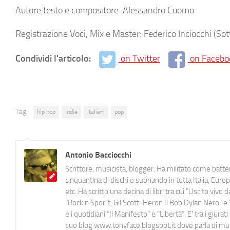
Autore testo e compositore: Alessandro Cuomo
Registrazione Voci, Mix e Master: Federico Inciocchi (So
Condividi l'articolo:
on Twitter
on Facebo
Tag:
hip hop
indie
italiani
pop
Antonio Bacciocchi
Scrittore, musicista, blogger. Ha militato come batter
cinquantina di dischi e suonando in tutta Italia, E
etc. Ha scritto una decina di libri tra cui "Uscito viv
"Rock n Spor"t, Gil Scott-Heron Il Bob Dylan Nero" e "
e i quotidiani “Il Manifesto” e “Libertà”. E' tra i gi
suo blog www.tonyface.blogspot.it dove parla di music