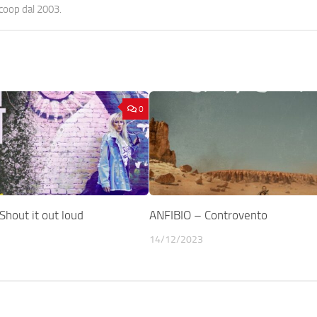
ocoop dal 2003.
0
hout it out loud
ANFIBIO – Controvento
14/12/2023