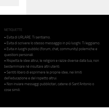
NETIQUETTE
• Evita di URLARE. Ti sentiamo.
• Evita di scrivere lo stesso messaggio in più luoghi. Ti leggiamo.
• Evita in luoghi pubblici (forum, chat, community) polemiche e
questioni personali.
• Rispetta le idee altrui, le religioni e razze diverse dalla tua, non
bestemmiare né insultare altri utenti.
• Sentiti libero di esprimere le proprie idee, nei limiti
dell'educazione e del rispetto altrui.
• Non inviare messaggi pubblicitari, catene di Sant'Antonio o
cose simili.