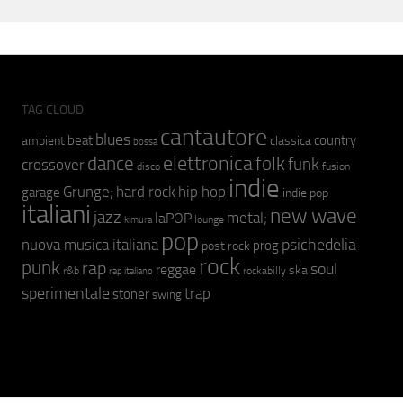
TAG CLOUD
cantautore
blues
beat
country
ambient
classica
bossa
elettronica
dance
folk
funk
crossover
fusion
disco
indie
hip hop
Grunge;
hard rock
garage
indie pop
italiani
new wave
jazz
metal;
laPOP
lounge
kimura
pop
psichedelia
nuova musica italiana
prog
post rock
rock
punk
rap
soul
reggae
ska
r&b
rockabilly
rap italiano
sperimentale
trap
stoner
swing