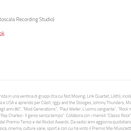
ttoscala Recording Studio)
ok
ista in una ventina di gruppi (tra cui Not Moving, Link Quartet, Lilith), inc
uropa e USA e aprendo per Clash, Iggy and the Stooges, Johnny Thunders, 
o dagli anni 80", "Mod Generations", "Paul Weller, L’uomo cangiante", "Rock n
Ray Charles- Il genio senza tempo". Collabora con i mensili “Classic Rock”,
urati del Premio Tenco e del Rockol Awards. Da sedici anni aggiorna quotidia
a, cinema, culture varie, sport e con cui ha vinto il Premio Mei Musiclett