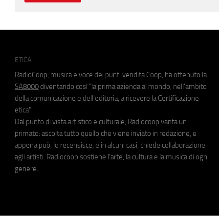
ETICA
RadioCoop, musica e voce dei punti vendita Coop, ha ottenuto la
SA8000
diventando così "la prima azienda al mondo, nell'ambito
della comunicazione e dell'editoria, a ricevere la Certificazione
etica".
Dal punto di vista artistico e culturale, Radiocoop vanta un
primato: ascolta tutto quello che viene inviato in redazione, e
appena può, lo recensisce, e in alcuni casi, chiede collaborazione
agli artisti. Radiocoop sostiene l'arte, la cultura e la musica di ogni
genere.