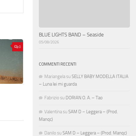
BLUE LIGHTS BAND – Seaside
05/08/2026
0
COMMENTI RECENTI
Mariangela
su
SELLY BABY MODELLA ITALIA
– Luna lei mi guarda
Fabrizio
su
DORIAN O. A. – Tao
Valentina
su
SAM D – Leggera – (Prod.
Manqc)
Danilo
su
SAM D – Leggera – (Prod. Manqc)