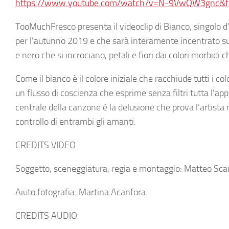
https://www.youtube.com/watch?v=N-9VwQW3gnc&fe
TooMuchFresco
presenta il videoclip di
Bianco
, singolo 
per l’autunno 2019 e che sarà interamente incentrato sui 
e nero che si incrociano, petali e fiori dai colori morbidi 
Come il bianco è il colore iniziale che racchiude tutti i 
un flusso di coscienza che esprime senza filtri tutta l’ap
centrale della canzone è la delusione che prova l’artista n
controllo di entrambi gli amanti.
CREDITS VIDEO
Soggetto, sceneggiatura, regia e montaggio: Matteo Sca
Aiuto fotografia: Martina Acanfora
CREDITS AUDIO