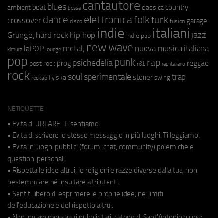
cantautore
blues
beat
country
ambient
classica
bossa
elettronica
dance
folk
funk
crossover
garage
fusion
disco
indie
italiani
jazz
hip hop
Grunge;
hard rock
indie pop
new wave
metal;
nuova musica italiana
laPOP
lounge
kimura
pop
punk
rap
psichedelia
reggae
prog
post rock
r&b
rap italiano
rock
soul
sperimentale
trap
stoner
ska
swing
rockabilly
NETIQUETTE
• Evita di URLARE. Ti sentiamo.
• Evita di scrivere lo stesso messaggio in più luoghi. Ti leggiamo.
• Evita in luoghi pubblici (forum, chat, community) polemiche e
questioni personali.
• Rispetta le idee altrui, le religioni e razze diverse dalla tua, non
bestemmiare né insultare altri utenti.
• Sentiti libero di esprimere le proprie idee, nei limiti
dell'educazione e del rispetto altrui.
• Non inviare messaggi pubblicitari, catene di Sant'Antonio o cose