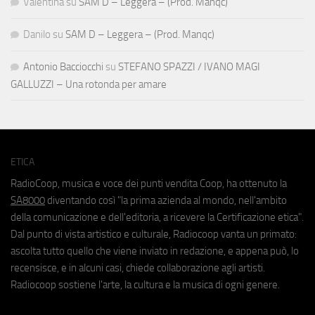
Valentina
su
SAM D – Leggera – (Prod. Manqc)
Danilo
su
SAM D – Leggera – (Prod. Manqc)
Antonio Bacciocchi
su
STEFANO SPAZZI / IVANO MAGI
GALLUZZI – Una rotonda per amare
ETICA
RadioCoop, musica e voce dei punti vendita Coop, ha ottenuto la
SA8000
diventando così "la prima azienda al mondo, nell'ambito
della comunicazione e dell'editoria, a ricevere la Certificazione etica".
Dal punto di vista artistico e culturale, Radiocoop vanta un primato:
ascolta tutto quello che viene inviato in redazione, e appena può, lo
recensisce, e in alcuni casi, chiede collaborazione agli artisti.
Radiocoop sostiene l'arte, la cultura e la musica di ogni genere.