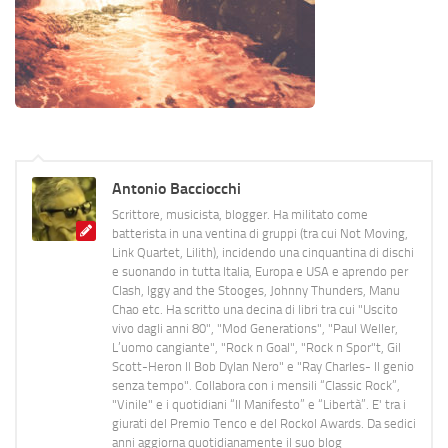
Antonio Bacciocchi
Scrittore, musicista, blogger. Ha militato come
batterista in una ventina di gruppi (tra cui Not Moving,
Link Quartet, Lilith), incidendo una cinquantina di dischi
e suonando in tutta Italia, Europa e USA e aprendo per
Clash, Iggy and the Stooges, Johnny Thunders, Manu
Chao etc. Ha scritto una decina di libri tra cui "Uscito
vivo dagli anni 80", "Mod Generations", "Paul Weller,
L’uomo cangiante", "Rock n Goal", "Rock n Spor"t, Gil
Scott-Heron Il Bob Dylan Nero" e "Ray Charles- Il genio
senza tempo". Collabora con i mensili “Classic Rock”,
"Vinile" e i quotidiani “Il Manifesto” e “Libertà”. E' tra i
giurati del Premio Tenco e del Rockol Awards. Da sedici
anni aggiorna quotidianamente il suo blog