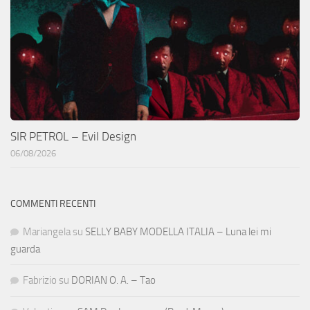
SIR PETROL – Evil Design
06/08/2026
COMMENTI RECENTI
Mariangela
su
SELLY BABY MODELLA ITALIA – Luna lei mi
guarda
Fabrizio
su
DORIAN O. A. – Tao