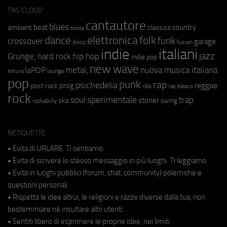
TAG CLOUD
cantautore
blues
beat
country
ambient
classica
bossa
elettronica
dance
folk
funk
crossover
garage
fusion
disco
indie
italiani
jazz
hip hop
Grunge;
hard rock
indie pop
new wave
metal;
nuova musica italiana
laPOP
lounge
kimura
pop
punk
rap
psichedelia
reggae
prog
post rock
r&b
rap italiano
rock
soul
sperimentale
trap
stoner
ska
swing
rockabilly
NETIQUETTE
• Evita di URLARE. Ti sentiamo.
• Evita di scrivere lo stesso messaggio in più luoghi. Ti leggiamo.
• Evita in luoghi pubblici (forum, chat, community) polemiche e
questioni personali.
• Rispetta le idee altrui, le religioni e razze diverse dalla tua, non
bestemmiare né insultare altri utenti.
• Sentiti libero di esprimere le proprie idee, nei limiti