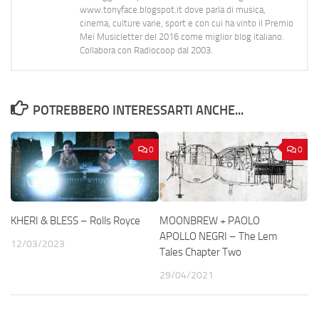
www.tonyface.blogspot.it dove parla di musica,
cinema, culture varie, sport e con cui ha vinto il Premio
Mei Musicletter del 2016 come miglior blog italiano.
Collabora con Radiocoop dal 2003.
POTREBBERO INTERESSARTI ANCHE...
0
0
KHERI & BLESS – Rolls Royce
MOONBREW + PAOLO
APOLLO NEGRI – The Lem
12/03/2023
Tales Chapter Two
29/04/2021