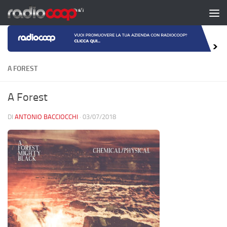
Salta al contenuto
A FOREST
A Forest
DI
ANTONIO BACCIOCCHI
·
03/07/2018