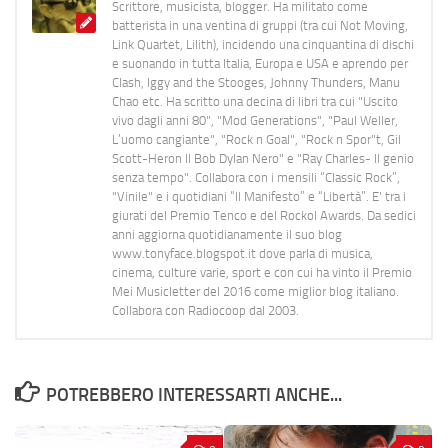
Scrittore, musicista, blogger. Ha militato come
batterista in una ventina di gruppi (tra cui Not Moving,
Link Quartet, Lilith), incidendo una cinquantina di dischi
e suonando in tutta Italia, Europa e USA e aprendo per
Clash, Iggy and the Stooges, Johnny Thunders, Manu
Chao etc. Ha scritto una decina di libri tra cui "Uscito
vivo dagli anni 80", "Mod Generations", "Paul Weller,
L’uomo cangiante", "Rock n Goal", "Rock n Spor"t, Gil
Scott-Heron Il Bob Dylan Nero" e "Ray Charles- Il genio
senza tempo". Collabora con i mensili “Classic Rock”,
"Vinile" e i quotidiani “Il Manifesto” e “Libertà”. E' tra i
giurati del Premio Tenco e del Rockol Awards. Da sedici
anni aggiorna quotidianamente il suo blog
www.tonyface.blogspot.it dove parla di musica,
cinema, culture varie, sport e con cui ha vinto il Premio
Mei Musicletter del 2016 come miglior blog italiano.
Collabora con Radiocoop dal 2003.
POTREBBERO INTERESSARTI ANCHE...