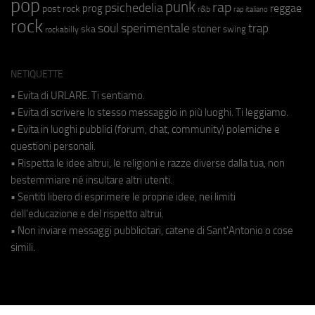
pop
punk
rap
psichedelia
reggae
prog
post rock
r&b
rap italiano
rock
soul
sperimentale
trap
stoner
ska
swing
rockabilly
NETIQUETTE
• Evita di URLARE. Ti sentiamo.
• Evita di scrivere lo stesso messaggio in più luoghi. Ti leggiamo.
• Evita in luoghi pubblici (forum, chat, community) polemiche e
questioni personali.
• Rispetta le idee altrui, le religioni e razze diverse dalla tua, non
bestemmiare né insultare altri utenti.
• Sentiti libero di esprimere le proprie idee, nei limiti
dell'educazione e del rispetto altrui.
• Non inviare messaggi pubblicitari, catene di Sant'Antonio o cose
simili.