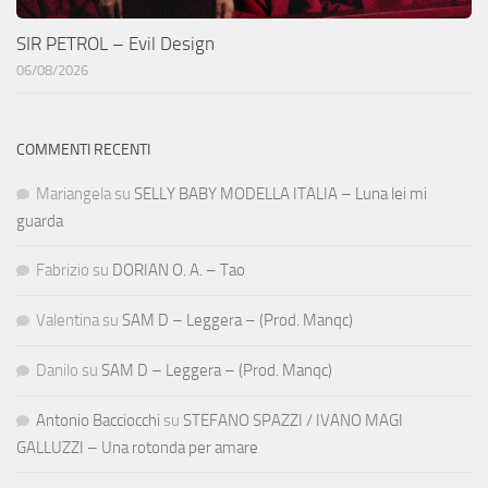
SIR PETROL – Evil Design
06/08/2026
COMMENTI RECENTI
Mariangela
su
SELLY BABY MODELLA ITALIA – Luna lei mi
guarda
Fabrizio
su
DORIAN O. A. – Tao
Valentina
su
SAM D – Leggera – (Prod. Manqc)
Danilo
su
SAM D – Leggera – (Prod. Manqc)
Antonio Bacciocchi
su
STEFANO SPAZZI / IVANO MAGI
GALLUZZI – Una rotonda per amare