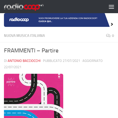
Salta al contenuto
NUOVA MUSICA ITALIANA
0
FRAMMENTI – Partire
DI
ANTONIO BACCIOCCHI
· PUBBLICATO
27/07/2021
· AGGIORNATO
22/07/2021