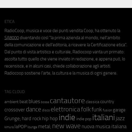
ETICA
RadioCoop, musica e voce dei punti vendita Coop, ha ottenuto la
SA8000
diventando così "la prima azienda al mondo, nell'ambito
della comunicazione e dell'editoria, a ricevere la Certificazione etica".
Dal punto di vista artistico e culturale, Radiocoop vanta un primato:
ascolta tutto quello che viene inviato in redazione, e appena può, lo
recensisce, e in alcuni casi, chiede collaborazione agli artisti.
Radiocoop sostiene l'arte, la cultura e la musica di ogni genere.
TAG CLOUD
cantautore
blues
beat
country
ambient
classica
bossa
elettronica
dance
folk
funk
crossover
garage
fusion
disco
indie
italiani
jazz
hip hop
Grunge;
hard rock
indie pop
new wave
metal;
nuova musica italiana
laPOP
lounge
kimura