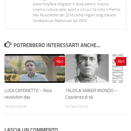
www.tonyface.blogspot.it dove parla di musica,
cinema, culture varie, sport e con cui ha vinto il Premio
Mei Musicletter del 2016 come miglior blog italiano.
Collabora con Radiocoop dal 2003.
POTREBBERO INTERESSARTI ANCHE...
0
0
LUCA CAPONETTO – Rock
?ALOS & XABIER IRIONDO –
revolution day
Coscienza di sé
16/05/2018
07/04/2019
LASCIA UN COMMENTO