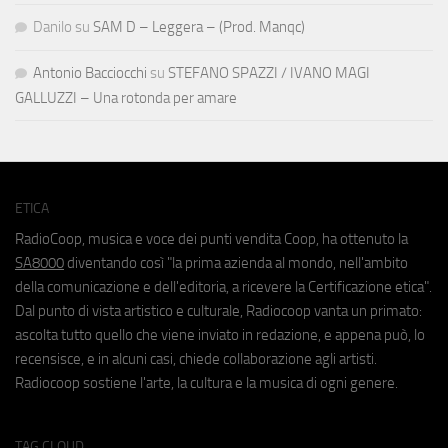
Danilo
su
SAM D – Leggera – (Prod. Manqc)
Antonio Bacciocchi
su
STEFANO SPAZZI / IVANO MAGI
GALLUZZI – Una rotonda per amare
ETICA
RadioCoop, musica e voce dei punti vendita Coop, ha ottenuto la
SA8000
diventando così "la prima azienda al mondo, nell'ambito
della comunicazione e dell'editoria, a ricevere la Certificazione etica".
Dal punto di vista artistico e culturale, Radiocoop vanta un primato:
ascolta tutto quello che viene inviato in redazione, e appena può, lo
recensisce, e in alcuni casi, chiede collaborazione agli artisti.
Radiocoop sostiene l'arte, la cultura e la musica di ogni genere.
TAG CLOUD