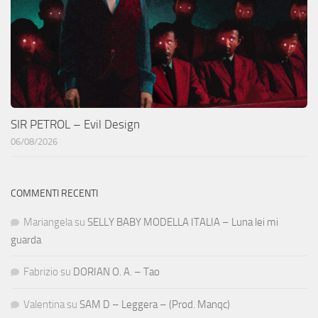
SIR PETROL – Evil Design
06/08/2026
COMMENTI RECENTI
Mariangela
su
SELLY BABY MODELLA ITALIA – Luna lei mi
guarda
Fabrizio
su
DORIAN O. A. – Tao
Valentina
su
SAM D – Leggera – (Prod. Manqc)