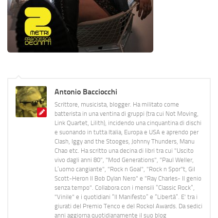
Antonio Bacciocchi
Scrittore, musicista, blogger. Ha militato come
batterista in una ventina di gruppi (tra cui Not Moving,
Link Quartet, Lilith), incidendo una cinquantina di dischi
e suonando in tutta Italia, Europa e USA e aprendo per
Clash, Iggy and the Stooges, Johnny Thunders, Manu
Chao etc. Ha scritto una decina di libri tra cui "Uscito
vivo dagli anni 80", "Mod Generations", "Paul Weller,
L’uomo cangiante", "Rock n Goal", "Rock n Spor"t, Gil
Scott-Heron Il Bob Dylan Nero" e "Ray Charles- Il genio
senza tempo". Collabora con i mensili “Classic Rock”,
"Vinile" e i quotidiani “Il Manifesto” e “Libertà”. E' tra i
giurati del Premio Tenco e del Rockol Awards. Da sedici
anni aggiorna quotidianamente il suo blog