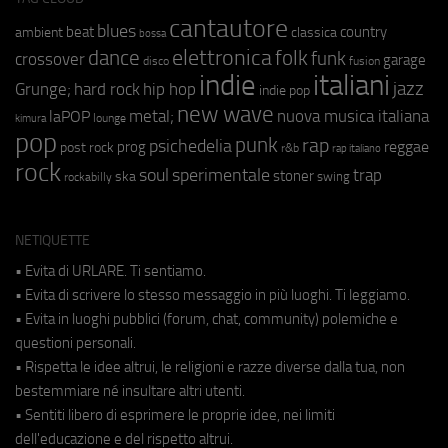
cantautore
blues
beat
country
ambient
classica
bossa
elettronica
dance
folk
funk
crossover
garage
fusion
disco
indie
italiani
jazz
hip hop
Grunge;
hard rock
indie pop
new wave
metal;
nuova musica italiana
laPOP
lounge
kimura
pop
punk
rap
psichedelia
reggae
prog
post rock
r&b
rap italiano
rock
soul
sperimentale
trap
stoner
ska
swing
rockabilly
NETIQUETTE
• Evita di URLARE. Ti sentiamo.
• Evita di scrivere lo stesso messaggio in più luoghi. Ti leggiamo.
• Evita in luoghi pubblici (forum, chat, community) polemiche e
questioni personali.
• Rispetta le idee altrui, le religioni e razze diverse dalla tua, non
bestemmiare né insultare altri utenti.
• Sentiti libero di esprimere le proprie idee, nei limiti
dell'educazione e del rispetto altrui.