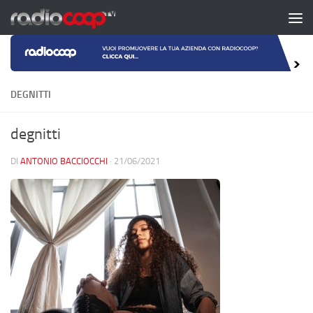
Salta al contenuto
DEGNITTI
degnitti
DI
ANTONIO BACCIOCCHI
·
21/06/2021