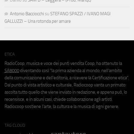
Antonio Bacciocchi
su
STEFANO SPAZZI / IVANO MAGI
GALLUZZI – Una rotonda per amare
ETICA
RadioCoop, musica e voce dei punti vendita Coop, ha ottenuto la
SA8000
diventando così "la prima azienda al mondo, nell'ambito
della comunicazione e dell'editoria, a ricevere la Certificazione etica".
Dal punto di vista artistico e culturale, Radiocoop vanta un primato:
ascolta tutto quello che viene inviato in redazione, e appena può, lo
recensisce, e in alcuni casi, chiede collaborazione agli artisti.
Radiocoop sostiene l'arte, la cultura e la musica di ogni genere.
TAG CLOUD