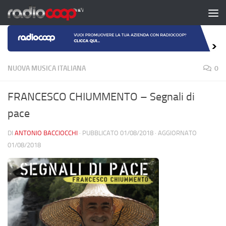
Salta al contenuto
NUOVA MUSICA ITALIANA
0
FRANCESCO CHIUMMENTO – Segnali di
pace
DI
ANTONIO BACCIOCCHI
· PUBBLICATO
01/08/2018
· AGGIORNATO
01/08/2018