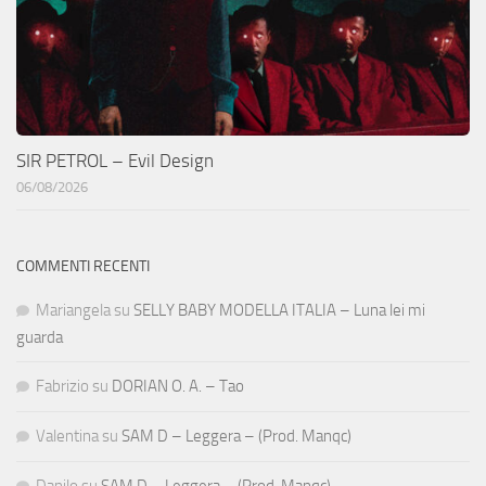
SIR PETROL – Evil Design
06/08/2026
COMMENTI RECENTI
Mariangela
su
SELLY BABY MODELLA ITALIA – Luna lei mi
guarda
Fabrizio
su
DORIAN O. A. – Tao
Valentina
su
SAM D – Leggera – (Prod. Manqc)
Danilo
su
SAM D – Leggera – (Prod. Manqc)