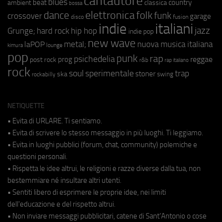
cantautore
blues
beat
country
ambient
classica
bossa
elettronica
dance
folk
funk
crossover
garage
fusion
disco
indie
italiani
jazz
hip hop
Grunge;
hard rock
indie pop
new wave
metal;
nuova musica italiana
laPOP
lounge
kimura
pop
punk
rap
psichedelia
reggae
prog
post rock
r&b
rap italiano
rock
soul
sperimentale
trap
stoner
ska
swing
rockabilly
NETIQUETTE
• Evita di URLARE. Ti sentiamo.
• Evita di scrivere lo stesso messaggio in più luoghi. Ti leggiamo.
• Evita in luoghi pubblici (forum, chat, community) polemiche e
questioni personali.
• Rispetta le idee altrui, le religioni e razze diverse dalla tua, non
bestemmiare né insultare altri utenti.
• Sentiti libero di esprimere le proprie idee, nei limiti
dell'educazione e del rispetto altrui.
• Non inviare messaggi pubblicitari, catene di Sant'Antonio o cose