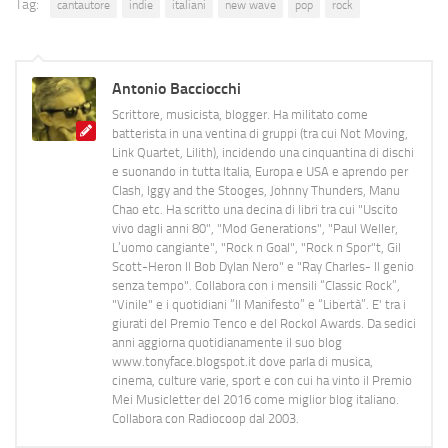
Tag:
cantautore
indie
italiani
new wave
pop
rock
Antonio Bacciocchi
Scrittore, musicista, blogger. Ha militato come
batterista in una ventina di gruppi (tra cui Not Moving,
Link Quartet, Lilith), incidendo una cinquantina di dischi
e suonando in tutta Italia, Europa e USA e aprendo per
Clash, Iggy and the Stooges, Johnny Thunders, Manu
Chao etc. Ha scritto una decina di libri tra cui "Uscito
vivo dagli anni 80", "Mod Generations", "Paul Weller,
L’uomo cangiante", "Rock n Goal", "Rock n Spor"t, Gil
Scott-Heron Il Bob Dylan Nero" e "Ray Charles- Il genio
senza tempo". Collabora con i mensili “Classic Rock”,
"Vinile" e i quotidiani “Il Manifesto” e “Libertà”. E' tra i
giurati del Premio Tenco e del Rockol Awards. Da sedici
anni aggiorna quotidianamente il suo blog
www.tonyface.blogspot.it dove parla di musica,
cinema, culture varie, sport e con cui ha vinto il Premio
Mei Musicletter del 2016 come miglior blog italiano.
Collabora con Radiocoop dal 2003.