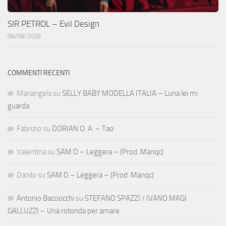
SIR PETROL – Evil Design
06/08/2026
COMMENTI RECENTI
Mariangela
su
SELLY BABY MODELLA ITALIA – Luna lei mi
guarda
Fabrizio
su
DORIAN O. A. – Tao
Valentina
su
SAM D – Leggera – (Prod. Manqc)
Danilo
su
SAM D – Leggera – (Prod. Manqc)
Antonio Bacciocchi
su
STEFANO SPAZZI / IVANO MAGI
GALLUZZI – Una rotonda per amare