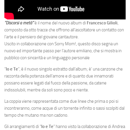
“Discorsi a metà”
è il nome del nuovo album di
Francesco Gilioli
,
composto da otto tracce che offrono all’ascoltatore un contatto con
l’arte e il pensiero del giovane cantautore.
Uscito in collaborazione con Sorry Mom!, questo disco segna un
nuovo ed importante passo per l’autore emiliano, che si mostra in
pubblico con sincerità e un linguaggio personale
“
Io e Te
”, è il nuovo singolo estratto dall’album; è’ una canzone che
racconta della potenza dell’amore e di quanto due innamorati
possano essere legati dal fuoco della passione, da catene
indissolubili, mentre da soli sono poco e niente.
La coppia viene rappresentata come due linee che prima o poi si
incontreranno, come acque di un torrente infinito o sassi scolpiti dal
tempo che mutano ma non cadono.
Gli arrangiamenti di “
Io e Te
” hanno visto la collaborazione di Andrea