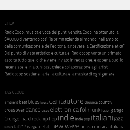
ETICA
RadioCoop, musica e voce dei punti vendita Coop, ha ottenuto la
SA8000
diventando così "la prima azienda al mondo, nell'ambito
della comunicazione e dell'editoria, a ricevere la Certificazione etica".
Dal punto di vista artistico e culturale, Radiocoop vanta un primato:
ascolta tutto quello che viene inviato in redazione, e appena può, lo
recensisce, e in alcuni casi, chiede collaborazione agli artisti.
Radiocoop sostiene l'arte, la cultura e la musica di ogni genere.
TAG CLOUD
cantautore
blues
beat
country
ambient
classica
bossa
elettronica
dance
folk
funk
crossover
garage
fusion
disco
indie
italiani
jazz
hip hop
Grunge;
hard rock
indie pop
new wave
metal;
nuova musica italiana
laPOP
lounge
kimura