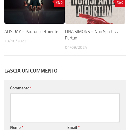
0
0
ALIS RAY – Padroni del niente
LINA SIMONS – Nun Sparti’ A
Furtun
13/10/2023
04/09/2024
LASCIA UN COMMENTO
Commento
*
Nome
*
Email
*