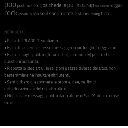
pop
punk
rap
psichedelia
reggae
prog
post rock
r&b
rap italiano
rock
soul
sperimentale
trap
stoner
ska
swing
rockabilly
NETIQUETTE
• Evita di URLARE. Ti sentiamo.
• Evita di scrivere lo stesso messaggio in più luoghi. Ti leggiamo.
• Evita in luoghi pubblici (forum, chat, community) polemiche e
questioni personali.
• Rispetta le idee altrui, le religioni e razze diverse dalla tua, non
bestemmiare né insultare altri utenti.
• Sentiti libero di esprimere le proprie idee, nei limiti
dell'educazione e del rispetto altrui.
• Non inviare messaggi pubblicitari, catene di Sant'Antonio o cose
simili.