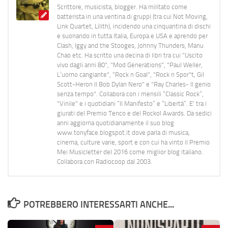
Scrittore, musicista, blogger. Ha militato come
batterista in una ventina di gruppi (tra cui Not Moving,
Link Quartet, Lilith), incidendo una cinquantina di dischi
e suonando in tutta Italia, Europa e USA e aprendo per
Clash, Iggy and the Stooges, Johnny Thunders, Manu
Chao etc. Ha scritto una decina di libri tra cui "Uscito
vivo dagli anni 80", "Mod Generations", "Paul Weller,
L’uomo cangiante", "Rock n Goal", "Rock n Spor"t, Gil
Scott-Heron Il Bob Dylan Nero" e "Ray Charles- Il genio
senza tempo". Collabora con i mensili “Classic Rock”,
"Vinile" e i quotidiani “Il Manifesto” e “Libertà”. E' tra i
giurati del Premio Tenco e del Rockol Awards. Da sedici
anni aggiorna quotidianamente il suo blog
www.tonyface.blogspot.it dove parla di musica,
cinema, culture varie, sport e con cui ha vinto il Premio
Mei Musicletter del 2016 come miglior blog italiano.
Collabora con Radiocoop dal 2003.
POTREBBERO INTERESSARTI ANCHE...