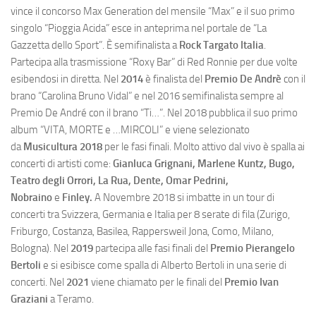
vince il concorso Max Generation del mensile “Max” e il suo primo
singolo “Pioggia Acida” esce in anteprima nel portale de “La
Gazzetta dello Sport”. È semifinalista a
Rock Targato Italia
.
Partecipa alla trasmissione “Roxy Bar” di Red Ronnie per due volte
esibendosi in diretta. Nel
2014
è finalista del
Premio De Andrè
con il
brano “Carolina Bruno Vidal” e nel 2016 semifinalista sempre al
Premio De André con il brano “Ti…”. Nel 2018 pubblica il suo primo
album “VITA, MORTE e …MIRCOLI” e viene selezionato
da
Musicultura 2018
per le fasi finali. Molto attivo dal vivo è spalla ai
concerti di artisti come:
Gianluca Grignani, Marlene Kuntz, Bugo,
Teatro degli Orrori, La Rua, Dente, Omar Pedrini,
Nobraino
e
Finley.
A Novembre 2018 si imbatte in un tour di
concerti tra Svizzera, Germania e Italia per 8 serate di fila (Zurigo,
Friburgo, Costanza, Basilea, Rappersweil Jona, Como, Milano,
Bologna). Nel
2019
partecipa alle fasi finali del
Premio Pierangelo
Bertoli
e si esibisce come spalla di Alberto Bertoli in una serie di
concerti. Nel
2021
viene chiamato per le finali del
Premio Ivan
Graziani
a Teramo.