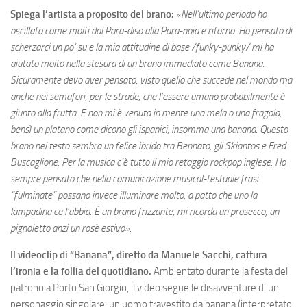
Spiega l’artista a proposito del brano:
«Nell’ultimo periodo ho
oscillato come molti dal Para-diso alla Para-noia e ritorno. Ho pensato di
scherzarci un po’ su e la mia attitudine di base /funky-punky/ mi ha
aiutato molto nella stesura di un brano immediato come Banana.
Sicuramente devo aver pensato, visto quello che succede nel mondo ma
anche nei semafori, per le strade, che l’essere umano probabilmente è
giunto alla frutta. E non mi è venuta in mente una mela o una fragola,
bensì un platano come dicono gli ispanici, insomma una banana. Questo
brano nel testo sembra un felice ibrido tra Bennato, gli Skiantos e Fred
Buscaglione. Per la musica c’è tutto il mio retaggio rockpop inglese. Ho
sempre pensato che nella comunicazione musical-testuale frasi
“fulminate” possano invece illuminare molto, a patto che uno la
lampadina ce l’abbia. È un brano frizzante, mi ricorda un prosecco, un
pignoletto anzi un rosè estivo».
Il videoclip di “Banana”, diretto da Manuele Sacchi, cattura
l’ironia e la follia del quotidiano.
Ambientato durante la festa del
patrono a Porto San Giorgio, il video segue le disavventure di un
personaggio singolare: un uomo travestito da banana (interpretato