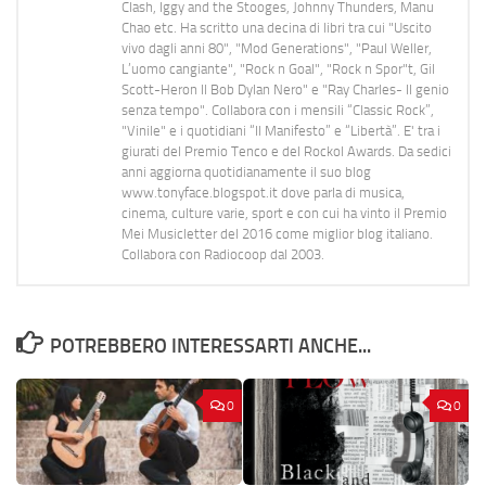
Clash, Iggy and the Stooges, Johnny Thunders, Manu
Chao etc. Ha scritto una decina di libri tra cui "Uscito
vivo dagli anni 80", "Mod Generations", "Paul Weller,
L’uomo cangiante", "Rock n Goal", "Rock n Spor"t, Gil
Scott-Heron Il Bob Dylan Nero" e "Ray Charles- Il genio
senza tempo". Collabora con i mensili “Classic Rock”,
"Vinile" e i quotidiani “Il Manifesto” e “Libertà”. E' tra i
giurati del Premio Tenco e del Rockol Awards. Da sedici
anni aggiorna quotidianamente il suo blog
www.tonyface.blogspot.it dove parla di musica,
cinema, culture varie, sport e con cui ha vinto il Premio
Mei Musicletter del 2016 come miglior blog italiano.
Collabora con Radiocoop dal 2003.
POTREBBERO INTERESSARTI ANCHE...
0
0