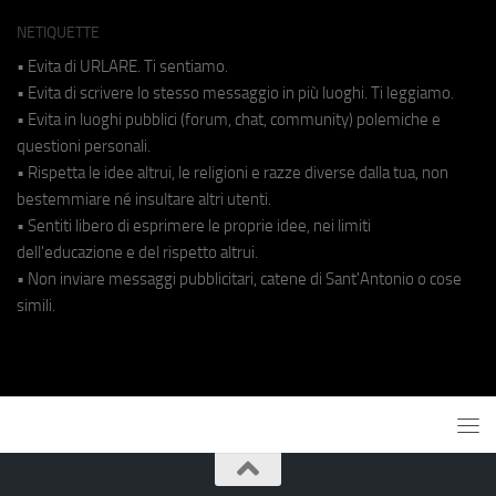
NETIQUETTE
• Evita di URLARE. Ti sentiamo.
• Evita di scrivere lo stesso messaggio in più luoghi. Ti leggiamo.
• Evita in luoghi pubblici (forum, chat, community) polemiche e
questioni personali.
• Rispetta le idee altrui, le religioni e razze diverse dalla tua, non
bestemmiare né insultare altri utenti.
• Sentiti libero di esprimere le proprie idee, nei limiti
dell'educazione e del rispetto altrui.
• Non inviare messaggi pubblicitari, catene di Sant'Antonio o cose
simili.