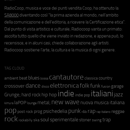
RadioCoop, musica e voce dei punti vendita Coop, ha ottenuto la
SA8000
diventando così "la prima azienda al mondo, nell'ambito
della comunicazione e dell'editoria, a ricevere la Certificazione etica".
Dal punto di vista artistico e culturale, Radiocoop vanta un primato:
ascolta tutto quello che viene inviato in redazione, e appena può, lo
recensisce, e in alcuni casi, chiede collaborazione agli artisti.
Radiocoop sostiene l'arte, la cultura e la musica di ogni genere.
TAG CLOUD
cantautore
blues
beat
country
ambient
classica
bossa
elettronica
dance
folk
funk
crossover
garage
fusion
disco
indie
italiani
jazz
hip hop
Grunge;
hard rock
indie pop
new wave
metal;
nuova musica italiana
laPOP
lounge
kimura
pop
punk
rap
psichedelia
reggae
prog
post rock
r&b
rap italiano
rock
soul
sperimentale
trap
stoner
ska
swing
rockabilly