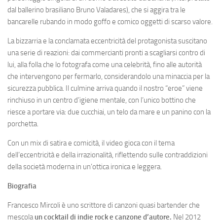
dal ballerino brasiliano Bruno Valadares), che si aggira tra le
bancarelle rubando in modo goffo e comico oggetti di scarso valore.
La bizzarria e la conclamata eccentricità del protagonista suscitano
una serie di reazioni: dai commercianti pronti a scagliarsi contro di
lui, alla folla che lo fotografa come una celebrità, fino alle autorità
che intervengono per fermarlo, considerandolo una minaccia per la
sicurezza pubblica. Il culmine arriva quando il nostro “eroe” viene
rinchiuso in un centro d’igiene mentale, con l’unico bottino che
riesce a portare via: due cucchiai, un telo da mare e un panino con la
porchetta.
Con un mix di satira e comicità, il video gioca con il tema
dell’eccentricità e della irrazionalità, riflettendo sulle contraddizioni
della società moderna in un’ottica ironica e leggera.
Biografia
Francesco Mircoli è uno scrittore di canzoni quasi bartender che
mescola
un cocktail di indie rock e canzone d’autore.
Nel 2012