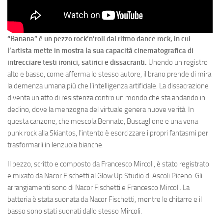
“Banana” è un pezzo rock’n’roll dal ritmo dance rock, in cui
l’artista mette in mostra la sua capacità cinematografica di
intrecciare testi ironici, satirici e dissacranti.
Unendo un registro
alto e basso, come afferma lo stesso autore, il brano prende di mira
la demenza umana più che l’intelligenza artificiale. La dissacrazione
diventa un atto di resistenza contro un mondo che sta andando in
declino, dove la menzogna del virtuale genera nuove verità. In
questa canzone, che mescola Bennato, Buscaglione e una vena
punk rock alla Skiantos, l’intento è esorcizzare i propri fantasmi per
trasformarli in lenzuola bianche.
Il pezzo, scritto e composto da Francesco Mircoli, è stato registrato
e mixato da Nacor Fischetti al Glow Up Studio di Ascoli Piceno. Gli
arrangiamenti sono di Nacor Fischetti e Francesco Mircoli. La
batteria è stata suonata da Nacor Fischetti, mentre le chitarre e il
basso sono stati suonati dallo stesso Mircoli.