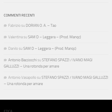
COMMENTI RECENTI
Fabrizio
su
DORIAN O. A. – Tao
Valentina
su
SAM D – Leggera – (Prod. Manqc)
Danilo
su
SAM D – Leggera – (Prod. Manqc)
Antonio Bacciocchi
su
STEFANO SPAZZI / IVANO MAGI
GALLUZZI – Una rotonda per amare
Antonio Vasapollo
su
STEFANO SPAZZI / IVANO MAGI GALLUZZI
– Una rotonda per amare
ETICA