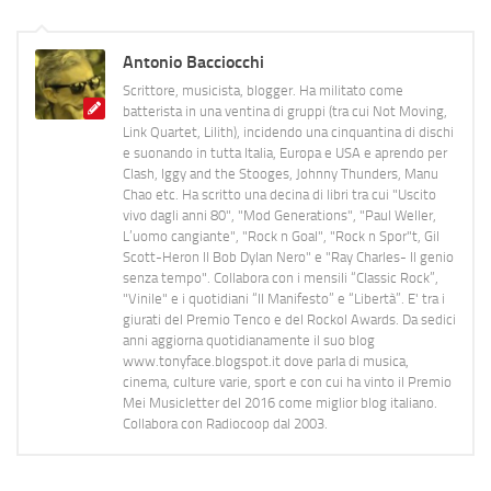
Antonio Bacciocchi
Scrittore, musicista, blogger. Ha militato come
batterista in una ventina di gruppi (tra cui Not Moving,
Link Quartet, Lilith), incidendo una cinquantina di dischi
e suonando in tutta Italia, Europa e USA e aprendo per
Clash, Iggy and the Stooges, Johnny Thunders, Manu
Chao etc. Ha scritto una decina di libri tra cui "Uscito
vivo dagli anni 80", "Mod Generations", "Paul Weller,
L’uomo cangiante", "Rock n Goal", "Rock n Spor"t, Gil
Scott-Heron Il Bob Dylan Nero" e "Ray Charles- Il genio
senza tempo". Collabora con i mensili “Classic Rock”,
"Vinile" e i quotidiani “Il Manifesto” e “Libertà”. E' tra i
giurati del Premio Tenco e del Rockol Awards. Da sedici
anni aggiorna quotidianamente il suo blog
www.tonyface.blogspot.it dove parla di musica,
cinema, culture varie, sport e con cui ha vinto il Premio
Mei Musicletter del 2016 come miglior blog italiano.
Collabora con Radiocoop dal 2003.