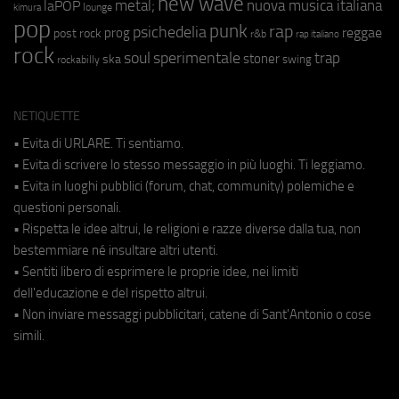
new wave
metal;
nuova musica italiana
laPOP
lounge
kimura
pop
punk
rap
psichedelia
reggae
prog
post rock
r&b
rap italiano
rock
soul
sperimentale
trap
stoner
ska
swing
rockabilly
NETIQUETTE
• Evita di URLARE. Ti sentiamo.
• Evita di scrivere lo stesso messaggio in più luoghi. Ti leggiamo.
• Evita in luoghi pubblici (forum, chat, community) polemiche e
questioni personali.
• Rispetta le idee altrui, le religioni e razze diverse dalla tua, non
bestemmiare né insultare altri utenti.
• Sentiti libero di esprimere le proprie idee, nei limiti
dell'educazione e del rispetto altrui.
• Non inviare messaggi pubblicitari, catene di Sant'Antonio o cose
simili.