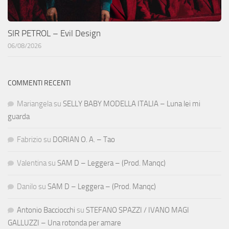
SIR PETROL – Evil Design
06/08/2026
COMMENTI RECENTI
Mariangela
su
SELLY BABY MODELLA ITALIA – Luna lei mi
guarda
Fabrizio
su
DORIAN O. A. – Tao
Valentina
su
SAM D – Leggera – (Prod. Manqc)
Danilo
su
SAM D – Leggera – (Prod. Manqc)
Antonio Bacciocchi
su
STEFANO SPAZZI / IVANO MAGI
GALLUZZI – Una rotonda per amare