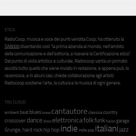
ETICA
RadioCoop, musica e voce dei punti vendita Coop, ha ottenuto la
SA8000
diventando così "la prima azienda al mondo, nell'ambito
della comunicazione e dell'editoria, a ricevere la Certificazione etica".
Dal punto di vista artistico e culturale, Radiocoop vanta un primato:
ascolta tutto quello che viene inviato in redazione, e appena può, lo
recensisce, e in alcuni casi, chiede collaborazione agli artisti.
Radiocoop sostiene l'arte, la cultura e la musica di ogni genere.
TAG CLOUD
cantautore
blues
beat
country
ambient
classica
bossa
elettronica
dance
folk
funk
crossover
garage
fusion
disco
indie
italiani
jazz
hip hop
Grunge;
hard rock
indie pop