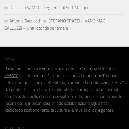
Danilo
su
SAM D – Leggera – (Prod. Manqc)
Antonio Bacciocchi
su
STEFANO SPAZZI / IVANO MAGI
GALLUZZI – Una rotonda per amare
ETICA
RadioCoop, musica e voce dei punti vendita Coop, ha ottenuto la
SA8000
diventando così "la prima azienda al mondo, nell'ambito
della comunicazione e dell'editoria, a ricevere la Certificazione etica".
Dal punto di vista artistico e culturale, Radiocoop vanta un primato:
ascolta tutto quello che viene inviato in redazione, e appena può, lo
recensisce, e in alcuni casi, chiede collaborazione agli artisti.
Radiocoop sostiene l'arte, la cultura e la musica di ogni genere.
TAG CLOUD