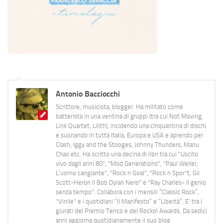
Antonio Bacciocchi
Scrittore, musicista, blogger. Ha militato come
batterista in una ventina di gruppi (tra cui Not Moving,
Link Quartet, Lilith), incidendo una cinquantina di dischi
e suonando in tutta Italia, Europa e USA e aprendo per
Clash, Iggy and the Stooges, Johnny Thunders, Manu
Chao etc. Ha scritto una decina di libri tra cui "Uscito
vivo dagli anni 80", "Mod Generations", "Paul Weller,
L’uomo cangiante", "Rock n Goal", "Rock n Spor"t, Gil
Scott-Heron Il Bob Dylan Nero" e "Ray Charles- Il genio
senza tempo". Collabora con i mensili “Classic Rock”,
"Vinile" e i quotidiani “Il Manifesto” e “Libertà”. E' tra i
giurati del Premio Tenco e del Rockol Awards. Da sedici
anni aggiorna quotidianamente il suo blog