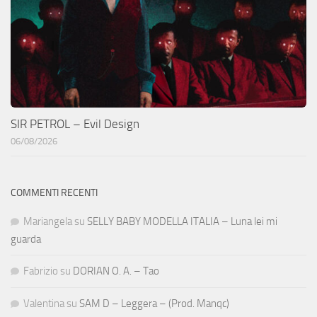
SIR PETROL – Evil Design
06/08/2026
COMMENTI RECENTI
Mariangela
su
SELLY BABY MODELLA ITALIA – Luna lei mi
guarda
Fabrizio
su
DORIAN O. A. – Tao
Valentina
su
SAM D – Leggera – (Prod. Manqc)