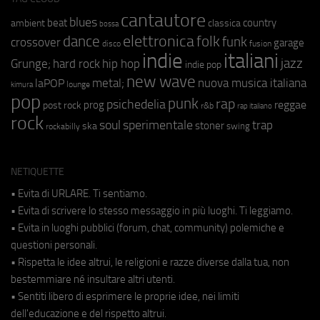
cantautore
blues
beat
country
ambient
classica
bossa
elettronica
dance
folk
funk
crossover
garage
fusion
disco
indie
italiani
jazz
hip hop
Grunge;
hard rock
indie pop
new wave
metal;
nuova musica italiana
laPOP
lounge
kimura
pop
punk
rap
psichedelia
reggae
prog
post rock
r&b
rap italiano
rock
soul
sperimentale
trap
stoner
ska
swing
rockabilly
NETIQUETTE
• Evita di URLARE. Ti sentiamo.
• Evita di scrivere lo stesso messaggio in più luoghi. Ti leggiamo.
• Evita in luoghi pubblici (forum, chat, community) polemiche e
questioni personali.
• Rispetta le idee altrui, le religioni e razze diverse dalla tua, non
bestemmiare né insultare altri utenti.
• Sentiti libero di esprimere le proprie idee, nei limiti
dell'educazione e del rispetto altrui.