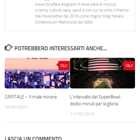
www.tonyface.blogspot.it dove parla di musica,
cinema, culture varie, sport e con cui ha vinto il Premio
Mei Musicletter del 2016 come miglior blog italiano.
Collabora con Radiocoop dal 2003.
POTREBBERO INTERESSARTI ANCHE...
0
0
CAPITALE – Il male minore
L’intervallo del SuperBowl:
dodici minuti per la gloria
16/04/2021
11/10/2013
LASCIA UN COMMENTO