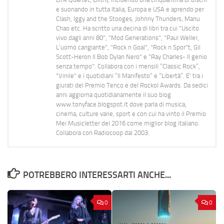
e suonando in tutta Italia, Europa e USA e aprendo per
Clash, Iggy and the Stooges, Johnny Thunders, Manu
Chao etc. Ha scritto una decina di libri tra cui "Uscito
vivo dagli anni 80", "Mod Generations", "Paul Weller,
L’uomo cangiante", "Rock n Goal", "Rock n Spor"t, Gil
Scott-Heron Il Bob Dylan Nero" e "Ray Charles- Il genio
senza tempo". Collabora con i mensili “Classic Rock”,
"Vinile" e i quotidiani “Il Manifesto” e “Libertà”. E' tra i
giurati del Premio Tenco e del Rockol Awards. Da sedici
anni aggiorna quotidianamente il suo blog
www.tonyface.blogspot.it dove parla di musica,
cinema, culture varie, sport e con cui ha vinto il Premio
Mei Musicletter del 2016 come miglior blog italiano.
Collabora con Radiocoop dal 2003.
POTREBBERO INTERESSARTI ANCHE...
0
0