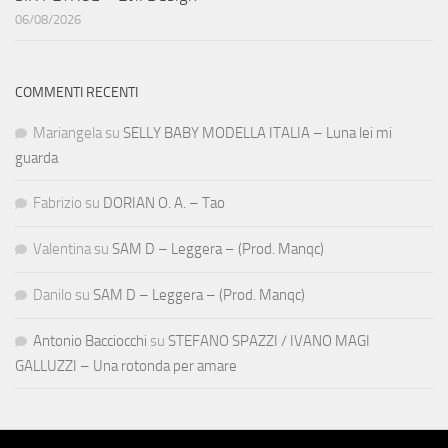
06/08/2026
COMMENTI RECENTI
Mariangela
su
SELLY BABY MODELLA ITALIA – Luna lei mi
guarda
Fabrizio
su
DORIAN O. A. – Tao
Valentina
su
SAM D – Leggera – (Prod. Manqc)
Danilo
su
SAM D – Leggera – (Prod. Manqc)
Antonio Bacciocchi
su
STEFANO SPAZZI / IVANO MAGI
GALLUZZI – Una rotonda per amare