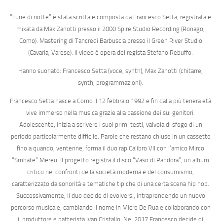
“Lune di notte”
è stata scritta e composta da
Francesco Setta
, registrata e
mixata da
Max Zanotti
presso il
2000 Spire Studio Recording
(Ronago,
Como). Mastering di
Tancredi Barbuscia
presso il
Green River Studio
(Cavaria, Varese). Il video è opera del regista
Stefano Rebuffo
.
Hanno suonato:
Francesco Setta
(voce, synth),
Max Zanotti
(chitarre,
synth, programmazioni).
Francesco Setta
nasce a Como il 12 febbraio 1992 e fin dalla più tenera età
vive immerso nella musica grazie alla passione dei sui genitori.
Adolescente, inizia a scrivere i suoi primi testi, valvola di sfogo di un
periodo particolarmente difficile. Parole che restano chiuse in un cassetto
fino a quando, ventenne, forma il duo rap
Calibro VII
con l’amico
Mirco
“Smhate” Mereu
. Il progetto registra il disco
“Vaso di Pandora”
, un album
critico nei confronti della società moderna e del consumismo,
caratterizzato da sonorità e tematiche tipiche di una certa scena hip hop.
Successivamente, il duo decide di evolversi, intraprendendo un nuovo
percorso musicale, cambiando il nome in
Micro De Rua
e collaborando con
il produttore e batterista
Ivan Cristallo
. Nel 2017 Francesco decide di