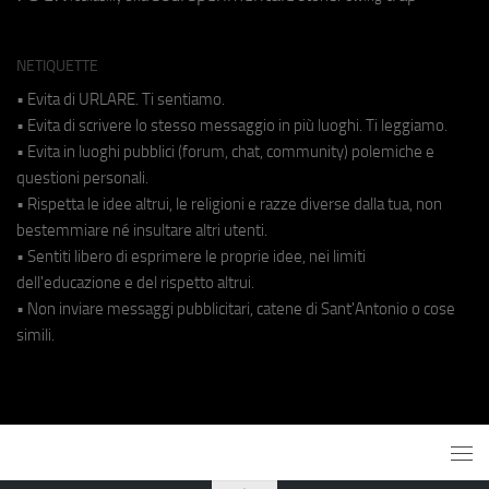
NETIQUETTE
• Evita di URLARE. Ti sentiamo.
• Evita di scrivere lo stesso messaggio in più luoghi. Ti leggiamo.
• Evita in luoghi pubblici (forum, chat, community) polemiche e
questioni personali.
• Rispetta le idee altrui, le religioni e razze diverse dalla tua, non
bestemmiare né insultare altri utenti.
• Sentiti libero di esprimere le proprie idee, nei limiti
dell'educazione e del rispetto altrui.
• Non inviare messaggi pubblicitari, catene di Sant'Antonio o cose
simili.