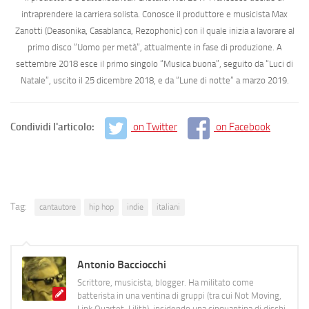
intraprendere la carriera solista. Conosce il produttore e musicista
Max
Zanotti (
Deasonika, Casablanca, Rezophonic) con il quale inizia a lavorare al
primo disco
“Uomo per metà”
, attualmente in fase di produzione. A
settembre 2018
esce il primo singolo
“Musica buona”
, seguito da
“Luci di
Natale”
, uscito il
25 dicembre 2018
, e da
“Lune di notte”
a
marzo 2019
.
Condividi l'articolo:
on Twitter
on Facebook
Tag:
cantautore
hip hop
indie
italiani
Antonio Bacciocchi
Scrittore, musicista, blogger. Ha militato come
batterista in una ventina di gruppi (tra cui Not Moving,
Link Quartet, Lilith), incidendo una cinquantina di dischi