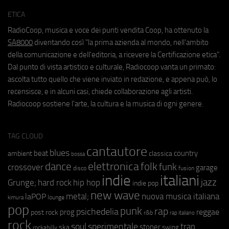
ETICA
RadioCoop, musica e voce dei punti vendita Coop, ha ottenuto la
SA8000
diventando così "la prima azienda al mondo, nell'ambito
della comunicazione e dell'editoria, a ricevere la Certificazione etica".
Dal punto di vista artistico e culturale, Radiocoop vanta un primato:
ascolta tutto quello che viene inviato in redazione, e appena può, lo
recensisce, e in alcuni casi, chiede collaborazione agli artisti.
Radiocoop sostiene l'arte, la cultura e la musica di ogni genere.
TAG CLOUD
cantautore
blues
beat
country
ambient
classica
bossa
elettronica
dance
folk
funk
crossover
garage
fusion
disco
indie
italiani
jazz
hip hop
Grunge;
hard rock
indie pop
new wave
metal;
nuova musica italiana
laPOP
lounge
kimura
pop
punk
rap
psichedelia
reggae
prog
post rock
r&b
rap italiano
rock
soul
sperimentale
trap
stoner
ska
swing
rockabilly