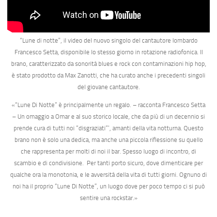
“Lune di notte”,
il video del nuovo singolo del cantautore lombardo
Francesco Setta, disponibile lo stesso giorno in rotazione radiofonica. Il
brano, caratterizzato da sonorità blues e rock con contaminazioni hip hop,
è stato prodotto da Max Zanotti, che ha curato anche i precedenti singoli
del giovane cantautore.
«
“Lune Di Notte” è principalmente un regalo.
– racconta Francesco Setta
–
Un omaggio a Omar e al suo storico locale, che da più di un decennio si
prende cura di tutti noi “disgraziati”‘, amanti della vita notturna. Questo
brano non è solo una dedica, ma anche una piccola riflessione su quello
che rappresenta per molti di noi il bar. Spesso luogo di incontro, di
scambio e di condivisione. Per tanti porto sicuro, dove dimenticare per
qualche ora la monotonia, e le avversitá della vita di tutti giorni. Ognuno di
noi ha il proprio “Lune Di Notte”, un luogo dove per poco tempo ci si può
sentire una rockstar.
»