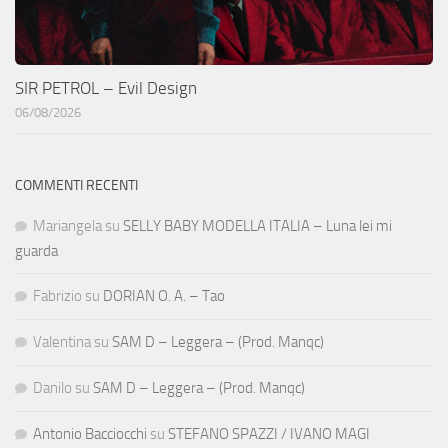
SIR PETROL – Evil Design
06/08/2026
COMMENTI RECENTI
Mariangela
su
SELLY BABY MODELLA ITALIA – Luna lei mi
guarda
Fabrizio
su
DORIAN O. A. – Tao
Valentina
su
SAM D – Leggera – (Prod. Manqc)
Danilo
su
SAM D – Leggera – (Prod. Manqc)
Antonio Bacciocchi
su
STEFANO SPAZZI / IVANO MAGI