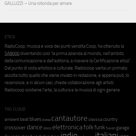
GALLUZZI – Una rotonda per amare
ETICA
RadioCoop, musica e voce dei punti vendita Coop, ha ottenuto la
SA8000
diventando così "la prima azienda al mondo, nell'ambito
della comunicazione e dell'editoria, a ricevere la Certificazione etica".
Dal punto di vista artistico e culturale, Radiocoop vanta un primato:
ascolta tutto quello che viene inviato in redazione, e appena può, lo
recensisce, e in alcuni casi, chiede collaborazione agli artisti.
Radiocoop sostiene l'arte, la cultura e la musica di ogni genere.
TAG CLOUD
cantautore
blues
beat
country
ambient
classica
bossa
elettronica
dance
folk
funk
crossover
garage
fusion
disco
indie
italiani