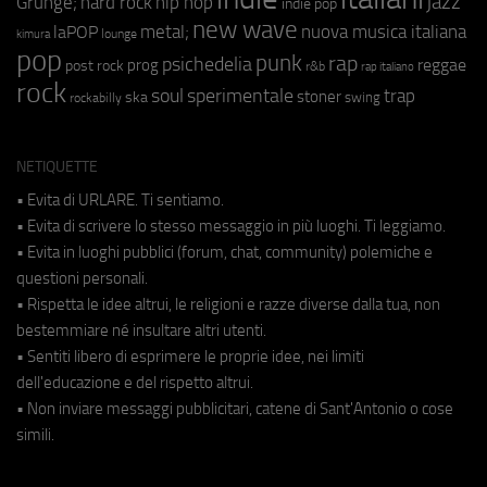
jazz
hip hop
Grunge;
hard rock
indie pop
new wave
metal;
nuova musica italiana
laPOP
lounge
kimura
pop
punk
rap
psichedelia
reggae
prog
post rock
r&b
rap italiano
rock
soul
sperimentale
trap
stoner
ska
swing
rockabilly
NETIQUETTE
• Evita di URLARE. Ti sentiamo.
• Evita di scrivere lo stesso messaggio in più luoghi. Ti leggiamo.
• Evita in luoghi pubblici (forum, chat, community) polemiche e
questioni personali.
• Rispetta le idee altrui, le religioni e razze diverse dalla tua, non
bestemmiare né insultare altri utenti.
• Sentiti libero di esprimere le proprie idee, nei limiti
dell'educazione e del rispetto altrui.
• Non inviare messaggi pubblicitari, catene di Sant'Antonio o cose
simili.