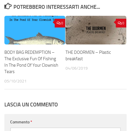
POTREBBERO INTERESSARTI ANCHE...
0
0
BODY BAG REDEMPTION –
THE DOORMEN – Plastic
The Exclusive Fun Of Fishing
breakfast
In The Pond Of Your Clownish
04/06/2019
Tears
05/10/2021
LASCIA UN COMMENTO
Commento
*