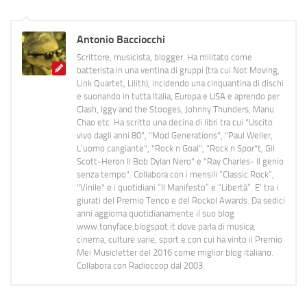
Antonio Bacciocchi
Scrittore, musicista, blogger. Ha militato come
batterista in una ventina di gruppi (tra cui Not Moving,
Link Quartet, Lilith), incidendo una cinquantina di dischi
e suonando in tutta Italia, Europa e USA e aprendo per
Clash, Iggy and the Stooges, Johnny Thunders, Manu
Chao etc. Ha scritto una decina di libri tra cui "Uscito
vivo dagli anni 80", "Mod Generations", "Paul Weller,
L’uomo cangiante", "Rock n Goal", "Rock n Spor"t, Gil
Scott-Heron Il Bob Dylan Nero" e "Ray Charles- Il genio
senza tempo". Collabora con i mensili “Classic Rock”,
"Vinile" e i quotidiani “Il Manifesto” e “Libertà”. E' tra i
giurati del Premio Tenco e del Rockol Awards. Da sedici
anni aggiorna quotidianamente il suo blog
www.tonyface.blogspot.it dove parla di musica,
cinema, culture varie, sport e con cui ha vinto il Premio
Mei Musicletter del 2016 come miglior blog italiano.
Collabora con Radiocoop dal 2003.