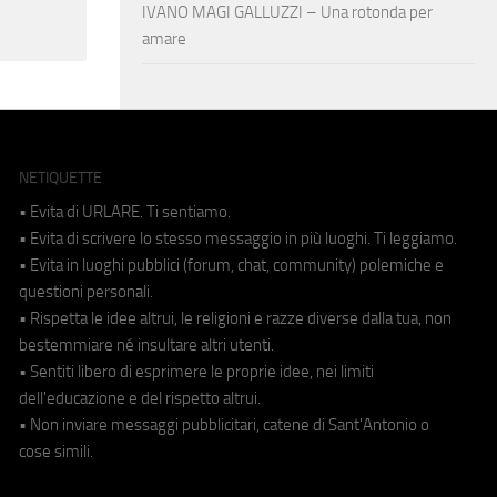
IVANO MAGI GALLUZZI – Una rotonda per
amare
NETIQUETTE
• Evita di URLARE. Ti sentiamo.
• Evita di scrivere lo stesso messaggio in più luoghi. Ti leggiamo.
• Evita in luoghi pubblici (forum, chat, community) polemiche e
questioni personali.
• Rispetta le idee altrui, le religioni e razze diverse dalla tua, non
bestemmiare né insultare altri utenti.
• Sentiti libero di esprimere le proprie idee, nei limiti
dell'educazione e del rispetto altrui.
• Non inviare messaggi pubblicitari, catene di Sant'Antonio o
cose simili.