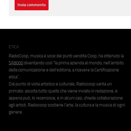
ETICA
RadioCoop, musica e voce dei punti vendita Coop, ha ottenuto la
SA8000
diventando così "la prima azienda al mondo, nell'ambito
della comunicazione e dell'editoria, a ricevere la Certificazione
etica".
Dal punto di vista artistico e culturale, Radiocoop vanta un
primato: ascolta tutto quello che viene inviato in redazione, e
appena può, lo recensisce, e in alcuni casi, chiede collaborazione
agli artisti. Radiocoop sostiene l'arte, la cultura e la musica di ogni
genere.