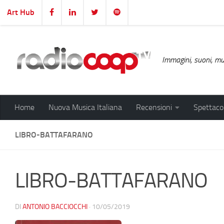
Art Hub
Salta al contenuto
Immagini, suoni, mus
Home
Nuova Musica Italiana
Recensioni
Spettacol
LIBRO-BATTAFARANO
LIBRO-BATTAFARANO
DI
ANTONIO BACCIOCCHI
·
10/05/2019