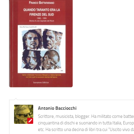
Antonio Bacciocchi
Scrittore, musicista, blogger. Ha militato come batter
cinquantina di dischi e suonando in tutta Italia, E
etc. Ha scritto una decina di libri tra cui "Uscito viv