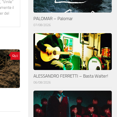
 "Vinile"
namente il
er del
PALOMAR – Palomar
07/08/2026
0
ALESSANDRO FERRETTI – Basta Walter!
06/08/2026