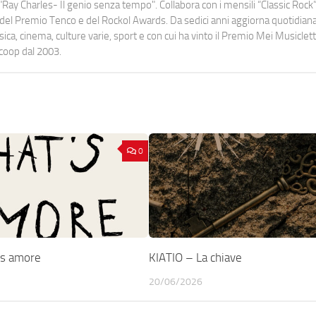
Ray Charles- Il genio senza tempo". Collabora con i mensili “Classic Rock”,
urati del Premio Tenco e del Rockol Awards. Da sedici anni aggiorna quotidia
a, cinema, culture varie, sport e con cui ha vinto il Premio Mei Musiclett
ocoop dal 2003.
0
’s amore
KIATIO – La chiave
20/06/2026