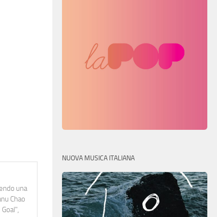
NUOVA MUSICA ITALIANA
idendo una
Manu Chao
 Goal",