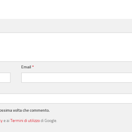
Email
*
prossima volta che commento.
cy
e ai
Termini di utilizzo
di Google.