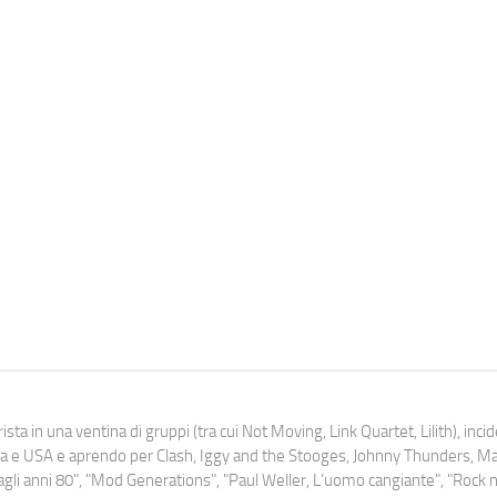
ista in una ventina di gruppi (tra cui Not Moving, Link Quartet, Lilith), inc
uropa e USA e aprendo per Clash, Iggy and the Stooges, Johnny Thunders, 
o dagli anni 80", "Mod Generations", "Paul Weller, L’uomo cangiante", "Rock n