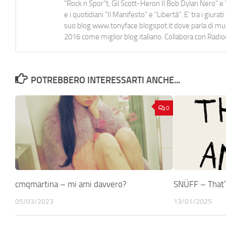
"Rock n Spor"t, Gil Scott-Heron Il Bob Dylan Nero" e "
e i quotidiani “Il Manifesto” e “Libertà”. E' tra i gi
suo blog www.tonyface.blogspot.it dove parla di music
2016 come miglior blog italiano. Collabora con Radi
POTREBBERO INTERESSARTI ANCHE...
0
cmqmartina – mi ami davvero?
SNÜFF – That
05/03/2023
13/01/2025