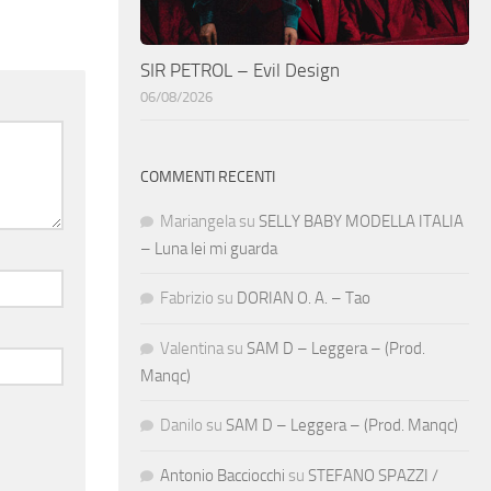
SIR PETROL – Evil Design
06/08/2026
COMMENTI RECENTI
Mariangela
su
SELLY BABY MODELLA ITALIA
– Luna lei mi guarda
Fabrizio
su
DORIAN O. A. – Tao
Valentina
su
SAM D – Leggera – (Prod.
Manqc)
Danilo
su
SAM D – Leggera – (Prod. Manqc)
Antonio Bacciocchi
su
STEFANO SPAZZI /