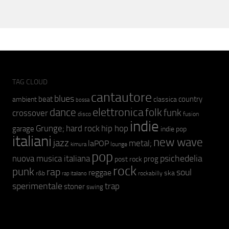
TAG CLOUD
cantautore
blues
beat
country
ambient
classica
bossa
elettronica
dance
folk
funk
crossover
fusion
disco
indie
hip hop
Grunge;
hard rock
garage
indie pop
italiani
new wave
jazz
metal;
laPOP
lounge
kimura
pop
psichedelia
nuova musica italiana
prog
post rock
rock
punk
rap
soul
reggae
ska
r&b
rockabilly
rap italiano
sperimentale
trap
stoner
swing