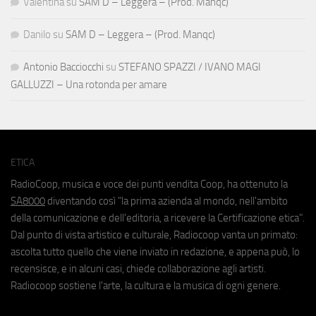
Valentina
su
SAM D – Leggera – (Prod. Manqc)
Danilo
su
SAM D – Leggera – (Prod. Manqc)
Antonio Bacciocchi
su
STEFANO SPAZZI / IVANO MAGI
GALLUZZI – Una rotonda per amare
ETICA
RadioCoop, musica e voce dei punti vendita Coop, ha ottenuto la
SA8000
diventando così "la prima azienda al mondo, nell'ambito
della comunicazione e dell'editoria, a ricevere la Certificazione etica".
Dal punto di vista artistico e culturale, Radiocoop vanta un primato:
ascolta tutto quello che viene inviato in redazione, e appena può, lo
recensisce, e in alcuni casi, chiede collaborazione agli artisti.
Radiocoop sostiene l'arte, la cultura e la musica di ogni genere.