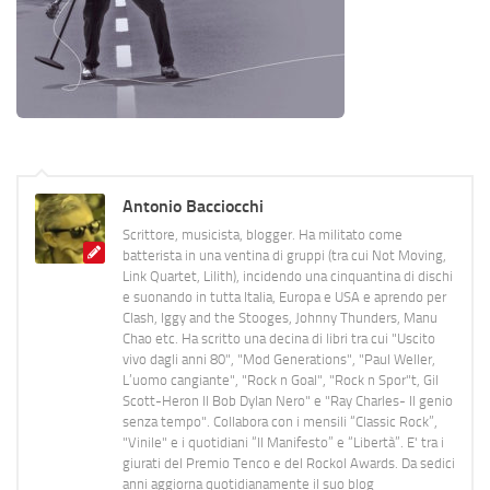
Antonio Bacciocchi
Scrittore, musicista, blogger. Ha militato come
batterista in una ventina di gruppi (tra cui Not Moving,
Link Quartet, Lilith), incidendo una cinquantina di dischi
e suonando in tutta Italia, Europa e USA e aprendo per
Clash, Iggy and the Stooges, Johnny Thunders, Manu
Chao etc. Ha scritto una decina di libri tra cui "Uscito
vivo dagli anni 80", "Mod Generations", "Paul Weller,
L’uomo cangiante", "Rock n Goal", "Rock n Spor"t, Gil
Scott-Heron Il Bob Dylan Nero" e "Ray Charles- Il genio
senza tempo". Collabora con i mensili “Classic Rock”,
"Vinile" e i quotidiani “Il Manifesto” e “Libertà”. E' tra i
giurati del Premio Tenco e del Rockol Awards. Da sedici
anni aggiorna quotidianamente il suo blog