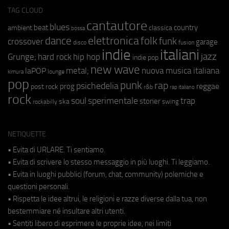
TAG CLOUD
cantautore
blues
beat
country
ambient
classica
bossa
elettronica
dance
folk
funk
crossover
garage
fusion
disco
indie
italiani
jazz
hip hop
Grunge;
hard rock
indie pop
new wave
metal;
nuova musica italiana
laPOP
lounge
kimura
pop
punk
rap
psichedelia
reggae
prog
post rock
r&b
rap italiano
rock
soul
sperimentale
trap
stoner
ska
swing
rockabilly
NETIQUETTE
• Evita di URLARE. Ti sentiamo.
• Evita di scrivere lo stesso messaggio in più luoghi. Ti leggiamo.
• Evita in luoghi pubblici (forum, chat, community) polemiche e
questioni personali.
• Rispetta le idee altrui, le religioni e razze diverse dalla tua, non
bestemmiare né insultare altri utenti.
• Sentiti libero di esprimere le proprie idee, nei limiti