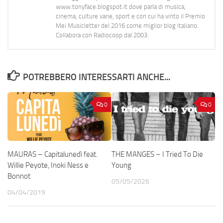
www.tonyface.blogspot.it dove parla di musica,
cinema, culture varie, sport e con cui ha vinto il Premio
Mei Musicletter del 2016 come miglior blog italiano.
Collabora con Radiocoop dal 2003.
POTREBBERO INTERESSARTI ANCHE...
0
0
MAURAS – Capitalunedì feat.
THE MANGES – I Tried To Die
Willie Peyote, Inoki Ness e
Young
Bonnot
05/05/2026
04/04/2019