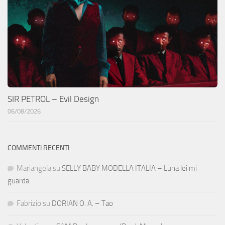
SIR PETROL – Evil Design
06/08/2026
COMMENTI RECENTI
Mariangela
su
SELLY BABY MODELLA ITALIA – Luna lei mi
guarda
Fabrizio
su
DORIAN O. A. – Tao