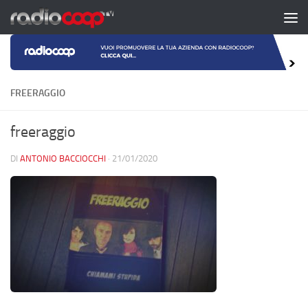
Salta al contenuto
FREERAGGIO
freeraggio
DI
ANTONIO BACCIOCCHI
·
21/01/2020