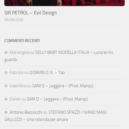
SIR PETROL – Evil Design
06/08/2026
COMMENTI RECENTI
Mariangela
su
SELLY BABY MODELLA ITALIA – Luna lei mi
guarda
Fabrizio
su
DORIAN O. A. – Tao
Valentina
su
SAM D – Leggera – (Prod. Manqc)
Danilo
su
SAM D – Leggera – (Prod. Manqc)
Antonio Bacciocchi
su
STEFANO SPAZZI / IVANO MAGI
GALLUZZI – Una rotonda per amare