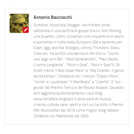
Antonio Bacciocchi
Scrittore, musicista, blogger. Ha militato come
batterista in una ventina di gruppi (tra cui Not Moving,
Link Quartet, Lilith), incidendo una cinquantina di dischi
e suonando in tutta Italia, Europa e USA e aprendo per
Clash, Iggy and the Stooges, Johnny Thunders, Manu
Chao etc. Ha scritto una decina di libri tra cui "Uscito
vivo dagli anni 80", "Mod Generations", "Paul Weller,
L’uomo cangiante", "Rock n Goal", "Rock n Spor"t, Gil
Scott-Heron Il Bob Dylan Nero" e "Ray Charles- Il genio
senza tempo". Collabora con i mensili “Classic Rock”,
"Vinile" e i quotidiani “Il Manifesto” e “Libertà”. E' tra i
giurati del Premio Tenco e del Rockol Awards. Da sedici
anni aggiorna quotidianamente il suo blog
www.tonyface.blogspot.it dove parla di musica,
cinema, culture varie, sport e con cui ha vinto il Premio
Mei Musicletter del 2016 come miglior blog italiano.
Collabora con Radiocoop dal 2003.