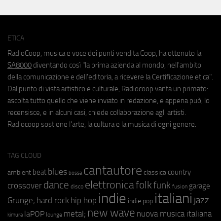
ETICA
RadioCoop, musica e voce dei punti vendita Coop, ha ottenuto la
SA8000
diventando così "la prima azienda al mondo, nell'ambito
della comunicazione e dell'editoria, a ricevere la Certificazione etica".
Dal punto di vista artistico e culturale, Radiocoop vanta un primato:
ascolta tutto quello che viene inviato in redazione, e appena può, lo
recensisce, e in alcuni casi, chiede collaborazione agli artisti.
Radiocoop sostiene l'arte, la cultura e la musica di ogni genere.
TAG CLOUD
cantautore
blues
beat
country
ambient
classica
bossa
elettronica
dance
folk
funk
crossover
garage
fusion
disco
indie
italiani
jazz
hip hop
Grunge;
hard rock
indie pop
new wave
metal;
nuova musica italiana
laPOP
lounge
kimura