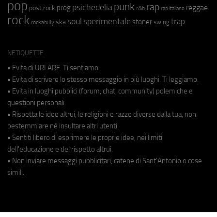
pop
punk
rap
psichedelia
reggae
prog
post rock
r&b
rap italiano
rock
soul
sperimentale
trap
stoner
ska
swing
rockabilly
NETIQUETTE
• Evita di URLARE. Ti sentiamo.
• Evita di scrivere lo stesso messaggio in più luoghi. Ti leggiamo.
• Evita in luoghi pubblici (forum, chat, community) polemiche e
questioni personali.
• Rispetta le idee altrui, le religioni e razze diverse dalla tua, non
bestemmiare né insultare altri utenti.
• Sentiti libero di esprimere le proprie idee, nei limiti
dell'educazione e del rispetto altrui.
• Non inviare messaggi pubblicitari, catene di Sant'Antonio o cose
simili.