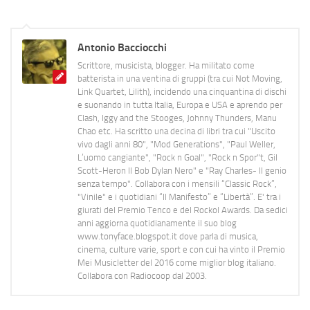
Antonio Bacciocchi
Scrittore, musicista, blogger. Ha militato come
batterista in una ventina di gruppi (tra cui Not Moving,
Link Quartet, Lilith), incidendo una cinquantina di dischi
e suonando in tutta Italia, Europa e USA e aprendo per
Clash, Iggy and the Stooges, Johnny Thunders, Manu
Chao etc. Ha scritto una decina di libri tra cui "Uscito
vivo dagli anni 80", "Mod Generations", "Paul Weller,
L’uomo cangiante", "Rock n Goal", "Rock n Spor"t, Gil
Scott-Heron Il Bob Dylan Nero" e "Ray Charles- Il genio
senza tempo". Collabora con i mensili “Classic Rock”,
"Vinile" e i quotidiani “Il Manifesto” e “Libertà”. E' tra i
giurati del Premio Tenco e del Rockol Awards. Da sedici
anni aggiorna quotidianamente il suo blog
www.tonyface.blogspot.it dove parla di musica,
cinema, culture varie, sport e con cui ha vinto il Premio
Mei Musicletter del 2016 come miglior blog italiano.
Collabora con Radiocoop dal 2003.