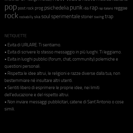
pop
punk
rap
psichedelia
reggae
prog
post rock
r&b
rap italiano
rock
soul
sperimentale
trap
stoner
ska
swing
rockabilly
NETIQUETTE
• Evita di URLARE. Ti sentiamo.
• Evita di scrivere lo stesso messaggio in più luoghi. Ti leggiamo.
• Evita in luoghi pubblici (forum, chat, community) polemiche e
questioni personali.
• Rispetta le idee altrui, le religioni e razze diverse dalla tua, non
bestemmiare né insultare altri utenti.
• Sentiti libero di esprimere le proprie idee, nei limiti
dell'educazione e del rispetto altrui.
• Non inviare messaggi pubblicitari, catene di Sant'Antonio o cose
simili.