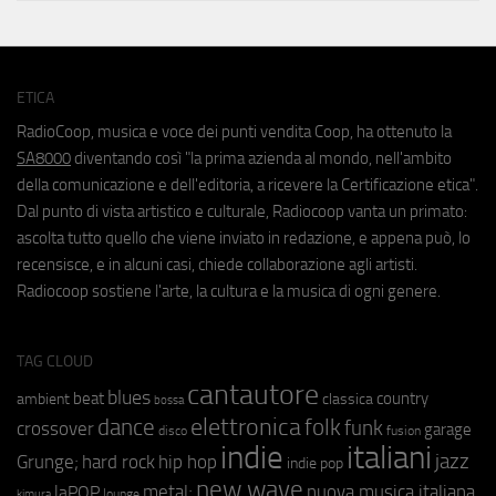
ETICA
RadioCoop, musica e voce dei punti vendita Coop, ha ottenuto la
SA8000
diventando così "la prima azienda al mondo, nell'ambito
della comunicazione e dell'editoria, a ricevere la Certificazione etica".
Dal punto di vista artistico e culturale, Radiocoop vanta un primato:
ascolta tutto quello che viene inviato in redazione, e appena può, lo
recensisce, e in alcuni casi, chiede collaborazione agli artisti.
Radiocoop sostiene l'arte, la cultura e la musica di ogni genere.
TAG CLOUD
cantautore
blues
beat
country
ambient
classica
bossa
elettronica
dance
folk
funk
crossover
garage
fusion
disco
indie
italiani
jazz
hip hop
Grunge;
hard rock
indie pop
new wave
metal;
nuova musica italiana
laPOP
lounge
kimura