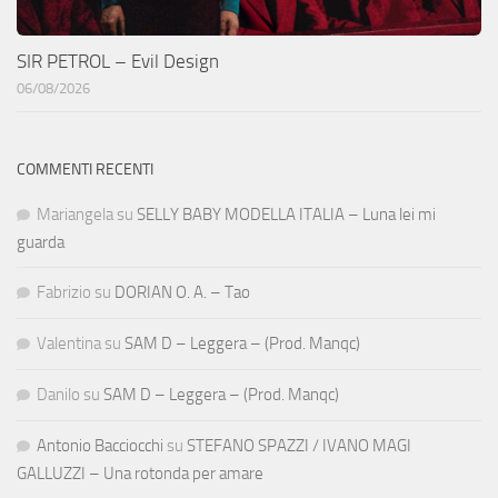
SIR PETROL – Evil Design
06/08/2026
COMMENTI RECENTI
Mariangela
su
SELLY BABY MODELLA ITALIA – Luna lei mi
guarda
Fabrizio
su
DORIAN O. A. – Tao
Valentina
su
SAM D – Leggera – (Prod. Manqc)
Danilo
su
SAM D – Leggera – (Prod. Manqc)
Antonio Bacciocchi
su
STEFANO SPAZZI / IVANO MAGI
GALLUZZI – Una rotonda per amare