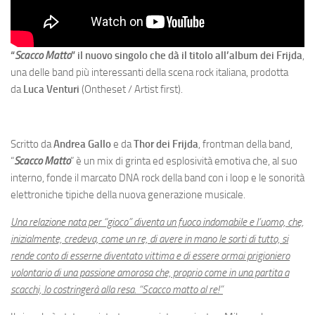
“
Scacco Matto
” il nuovo singolo che dà il titolo all’album dei Frijda
,
una delle band più interessanti della scena rock italiana, prodotta
da
Luca Venturi
(Ontheset / Artist first).
Scritto da
Andrea Gallo
e da
Thor dei Frijda
, frontman della band,
“
Scacco Matto
” è un mix di grinta ed esplosività emotiva che, al suo
interno, fonde il marcato DNA rock della band con i loop e le sonorità
elettroniche tipiche della nuova generazione musicale.
Una relazione nata per “gioco” diventa un fuoco indomabile e l’uomo, che,
inizialmente, credeva, come un re, di avere in mano le sorti di tutto, si
rende conto di esserne diventato vittima e di essere ormai prigioniero
volontario di una passione amorosa che, proprio come in una partita a
scacchi, lo costringerà alla resa. “Scacco matto al re!”