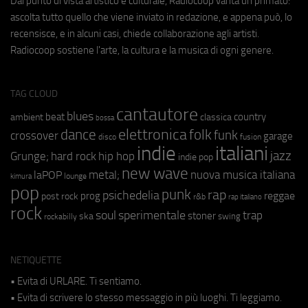
Dal punto di vista artistico e culturale, Radiocoop vanta un primato:
ascolta tutto quello che viene inviato in redazione, e appena può, lo
recensisce, e in alcuni casi, chiede collaborazione agli artisti.
Radiocoop sostiene l'arte, la cultura e la musica di ogni genere.
TAG CLOUD
cantautore
blues
beat
country
ambient
classica
bossa
elettronica
dance
folk
funk
crossover
garage
fusion
disco
indie
italiani
jazz
hip hop
Grunge;
hard rock
indie pop
new wave
metal;
nuova musica italiana
laPOP
lounge
kimura
pop
punk
rap
psichedelia
reggae
prog
post rock
r&b
rap italiano
rock
soul
sperimentale
trap
stoner
ska
swing
rockabilly
NETIQUETTE
• Evita di URLARE. Ti sentiamo.
• Evita di scrivere lo stesso messaggio in più luoghi. Ti leggiamo.