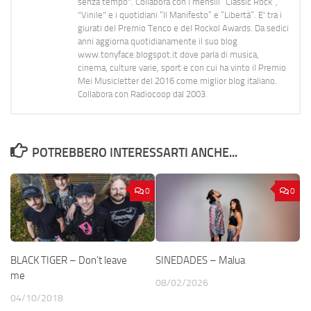
senza tempo". Collabora con i mensili “Classic Rock”,
"Vinile" e i quotidiani “Il Manifesto” e “Libertà”. E' tra i
giurati del Premio Tenco e del Rockol Awards. Da sedici
anni aggiorna quotidianamente il suo blog
www.tonyface.blogspot.it dove parla di musica,
cinema, culture varie, sport e con cui ha vinto il Premio
Mei Musicletter del 2016 come miglior blog italiano.
Collabora con Radiocoop dal 2003.
POTREBBERO INTERESSARTI ANCHE...
0
0
BLACK TIGER – Don’t leave
SINEDADES – Malua
me
08/02/2026
04/10/2018