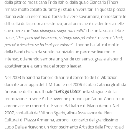
della pittrice messicana Frida Kahlo, dalla quale Giancarlo (Thor)
rimase molto colpito durante gli studi universitari. In questa piccola
donna vide un esempio di forza di vivere sovrumana, nonostante le
difficoltà della propria esistenza, una forza che è evidente sia nelle
sue opere che “
non dipingono sogni, ma realtà
” che nella sua celebre
frase, “
Pies para qué los quiero, si tengo alas pà volar?
” ovvero: “
Piedi,
perché li desidero se ho le ali per volare?
”. Thor ne ha fatto il motto
della Band che sin da subito ha iniziato un percorso live molto
intenso, ottenendo sempre un grande consenso, grazie al sound
accattivante e al carisma del proprio leader.
Nel 2003 la band ha l’onore di aprire il concerto de Le Vibrazioni
durante una tappa del TIM Tour e nel 2006 il Calcio Catania gli affida
l’incisione dell’inno ufficiale “
Let’s go Liotro
” nella stagione della
promozione in serie A che avvenne proprio quell’anno. Anno in cui
aprono anche i concerti di Franco Battiato e di Mario Venuti. Nel
2007, contattati da Vittorio Sgarbi, allora Assessore dei Beni
Culturali di Piazza Armerina, aprono il concerto del grandissimo
Lucio Dalla e ricevono un riconoscimento Artistico dalla Provincia di