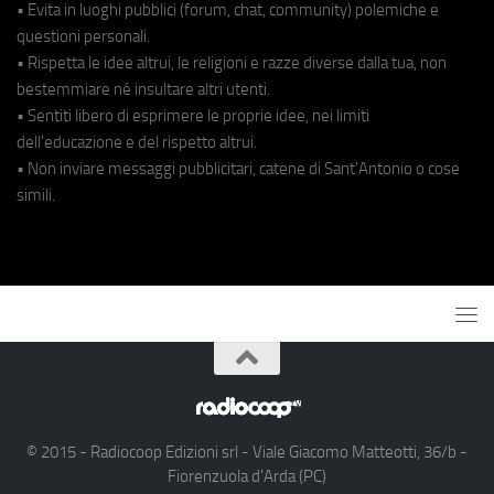
• Evita in luoghi pubblici (forum, chat, community) polemiche e
questioni personali.
• Rispetta le idee altrui, le religioni e razze diverse dalla tua, non
bestemmiare né insultare altri utenti.
• Sentiti libero di esprimere le proprie idee, nei limiti
dell'educazione e del rispetto altrui.
• Non inviare messaggi pubblicitari, catene di Sant'Antonio o cose
simili.
© 2015 - Radiocoop Edizioni srl - Viale Giacomo Matteotti, 36/b -
Fiorenzuola d'Arda (PC)