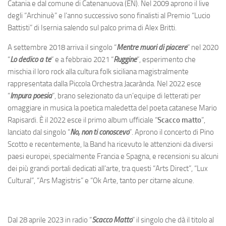
Catania e dal comune di Catenanuova (EN). Nel 2009 aprono il live
degli “Archinuè” e l’anno successivo sono finalisti al Premio “Lucio
Battisti” di Isernia salendo sul palco prima di Alex Britti.
A settembre 2018 arriva il singolo “
Mentre muori di piacere
” nel 2020
“
Lo dedico a te
” e a febbraio 2021 “
Ruggine
”, esperimento che
mischia il loro rock alla cultura folk siciliana magistralmente
rappresentata dalla Piccola Orchestra Jacarànda. Nel 2022 esce
“
Impura poesia
”, brano selezionato da un’equipe di letterati per
omaggiare in musica la poetica maledetta del poeta catanese Mario
Rapisardi. È il 2022 esce il primo album ufficiale “
Scacco matto
”,
lanciato dal singolo “
No, non ti conoscevo
”. Aprono il concerto di Pino
Scotto e recentemente, la Band ha ricevuto le attenzioni da diversi
paesi europei, specialmente Francia e Spagna, e recensioni su alcuni
dei più grandi portali dedicati all’arte, tra questi “Arts Direct”, “Lux
Cultural”, “Ars Magistris” e “Ok Arte, tanto per citarne alcune.
Dal 28 aprile 2023 in radio “
Scacco Matto
” il singolo che dà il titolo al