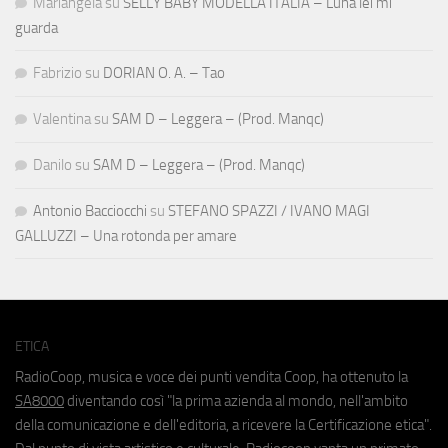
Mariangela
su
SELLY BABY MODELLA ITALIA – Luna lei mi
guarda
Fabrizio
su
DORIAN O. A. – Tao
Valentina
su
SAM D – Leggera – (Prod. Manqc)
Danilo
su
SAM D – Leggera – (Prod. Manqc)
Antonio Bacciocchi
su
STEFANO SPAZZI / IVANO MAGI
GALLUZZI – Una rotonda per amare
ETICA
RadioCoop, musica e voce dei punti vendita Coop, ha ottenuto la
SA8000
diventando così "la prima azienda al mondo, nell'ambito
della comunicazione e dell'editoria, a ricevere la Certificazione etica".