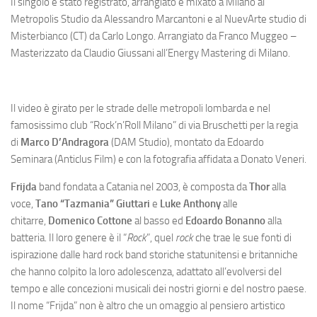
Il singolo è stato registrato, arrangiato e mixato a Milano al
Metropolis Studio da Alessandro Marcantoni e al NuevArte studio di
Misterbianco (CT) da Carlo Longo. Arrangiato da Franco Muggeo –
Masterizzato da Claudio Giussani all’Energy Mastering di Milano.
Il video è girato per le strade delle metropoli lombarda e nel
famosissimo club “Rock’n’Roll Milano” di via Bruschetti per la regia
di
Marco D’Andragora
(DAM Studio), montato da Edoardo
Seminara (Anticlus Film) e con la fotografia affidata a Donato Veneri.
Frijda
band fondata a Catania nel 2003, è composta da
Thor
alla
voce,
Tano “Tazmania” Giuttari
e
Luke
Anthony
alle
chitarre,
Domenico Cottone
al basso ed
Edoardo Bonanno
alla
batteria. Il loro genere è il “
Rock
”, quel
rock
che trae le sue fonti di
ispirazione dalle hard rock band storiche statunitensi e britanniche
che hanno colpito la loro adolescenza, adattato all’evolversi del
tempo e alle concezioni musicali dei nostri giorni e del nostro paese.
Il nome “Frijda” non è altro che un omaggio al pensiero artistico