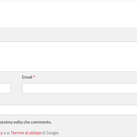
Email
*
prossima volta che commento.
cy
e ai
Termini di utilizzo
di Google.