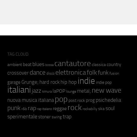
TAG CLOUD
cantautore
blues
beat
country
ambient
classica
bossa
elettronica
dance
folk
funk
crossover
fusion
disco
indie
hip hop
Grunge;
hard rock
garage
indie pop
italiani
new wave
jazz
metal;
laPOP
lounge
kimura
pop
psichedelia
nuova musica italiana
prog
post rock
rock
punk
rap
soul
reggae
ska
r&b
rockabilly
rap italiano
sperimentale
trap
stoner
swing