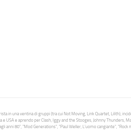
ista in una ventina di gruppi (tra cui Not Moving, Link Quartet, Lilith), inc
uropa e USA e aprendo per Clash, Iggy and the Stooges, Johnny Thunders, 
o dagli anni 80", "Mod Generations", "Paul Weller, L’uomo cangiante", "Rock n