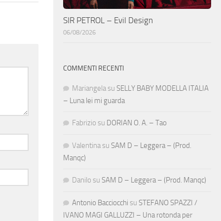
SIR PETROL – Evil Design
06/08/2026
COMMENTI RECENTI
Mariangela
su
SELLY BABY MODELLA ITALIA
– Luna lei mi guarda
Fabrizio
su
DORIAN O. A. – Tao
Valentina
su
SAM D – Leggera – (Prod.
Manqc)
Danilo
su
SAM D – Leggera – (Prod. Manqc)
Antonio Bacciocchi
su
STEFANO SPAZZI /
IVANO MAGI GALLUZZI – Una rotonda per