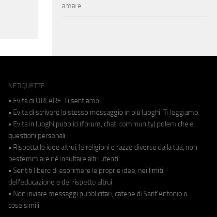
amare
NETIQUETTE
• Evita di URLARE. Ti sentiamo.
• Evita di scrivere lo stesso messaggio in più luoghi. Ti leggiamo.
• Evita in luoghi pubblici (forum, chat, community) polemiche e
questioni personali.
• Rispetta le idee altrui, le religioni e razze diverse dalla tua, non
bestemmiare né insultare altri utenti.
• Sentiti libero di esprimere le proprie idee, nei limiti
dell'educazione e del rispetto altrui.
• Non inviare messaggi pubblicitari, catene di Sant'Antonio o
cose simili.