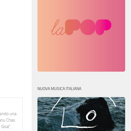
NUOVA MUSICA ITALIANA
idendo una
Manu Chao
 Goal",