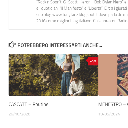
"Rock n Spor"t, Gil Scott-Heron Il Bob Dylan Nero" e "
e i quotidiani “Il Manifesto” e “Libertà”. E' tra i gi
suo blog www.tonyface.blogspot.it dove parla di music
2016 come miglior blog italiano. Collabora con Radi
POTREBBERO INTERESSARTI ANCHE...
0
CASCATE – Routine
MENESTRO – Gl
26/10/2020
19/05/2024