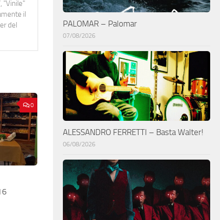
 "Vinile"
namente il
PALOMAR – Palomar
er del
07/08/2026
0
ALESSANDRO FERRETTI – Basta Walter!
06/08/2026
16