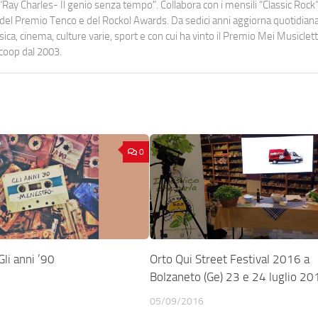
Ray Charles- Il genio senza tempo". Collabora con i mensili “Classic Rock”,
urati del Premio Tenco e del Rockol Awards. Da sedici anni aggiorna quotidia
a, cinema, culture varie, sport e con cui ha vinto il Premio Mei Musiclett
ocoop dal 2003.
0
i anni ’90
Orto Qui Street Festival 2016 a
Bolzaneto (Ge) 23 e 24 luglio 20
05/09/2016