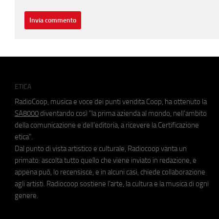
ETICA
RadioCoop, musica e voce dei punti vendita Coop, ha ottenuto la
SA8000
diventando così "la prima azienda al mondo, nell'ambito
della comunicazione e dell'editoria, a ricevere la Certificazione
etica".
Dal punto di vista artistico e culturale, Radiocoop vanta un
primato: ascolta tutto quello che viene inviato in redazione, e
appena può, lo recensisce, e in alcuni casi, chiede collaborazione
agli artisti. Radiocoop sostiene l'arte, la cultura e la musica di ogni
genere.