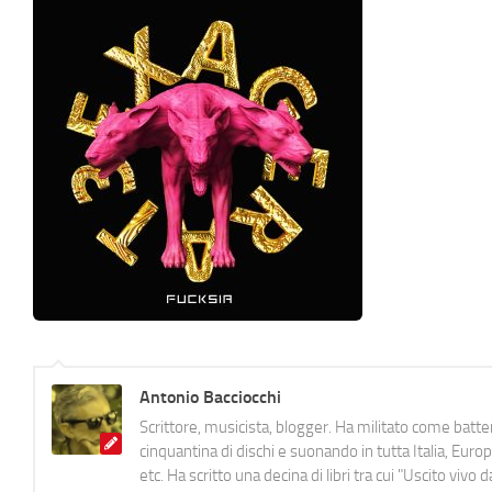
Antonio Bacciocchi
Scrittore, musicista, blogger. Ha militato come batter
cinquantina di dischi e suonando in tutta Italia, E
etc. Ha scritto una decina di libri tra cui "Uscito viv