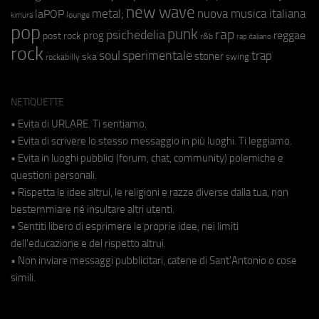
new wave
metal;
nuova musica italiana
laPOP
lounge
kimura
pop
punk
rap
psichedelia
reggae
prog
post rock
r&b
rap italiano
rock
soul
sperimentale
trap
stoner
ska
swing
rockabilly
NETIQUETTE
• Evita di URLARE. Ti sentiamo.
• Evita di scrivere lo stesso messaggio in più luoghi. Ti leggiamo.
• Evita in luoghi pubblici (forum, chat, community) polemiche e
questioni personali.
• Rispetta le idee altrui, le religioni e razze diverse dalla tua, non
bestemmiare né insultare altri utenti.
• Sentiti libero di esprimere le proprie idee, nei limiti
dell'educazione e del rispetto altrui.
• Non inviare messaggi pubblicitari, catene di Sant'Antonio o cose
simili.