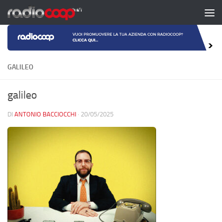
Salta al contenuto
GALILEO
galileo
DI
ANTONIO BACCIOCCHI
·
20/05/2025