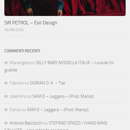
SIR PETROL – Evil Design
06/08/2026
COMMENTI RECENTI
Mariangela
su
SELLY BABY MODELLA ITALIA – Luna lei mi
guarda
Fabrizio
su
DORIAN O. A. – Tao
Valentina
su
SAM D – Leggera – (Prod. Manqc)
Danilo
su
SAM D – Leggera – (Prod. Manqc)
Antonio Bacciocchi
su
STEFANO SPAZZI / IVANO MAGI