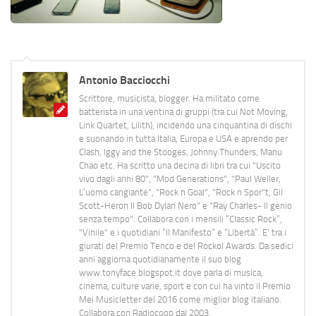
Antonio Bacciocchi
Scrittore, musicista, blogger. Ha militato come
batterista in una ventina di gruppi (tra cui Not Moving,
Link Quartet, Lilith), incidendo una cinquantina di dischi
e suonando in tutta Italia, Europa e USA e aprendo per
Clash, Iggy and the Stooges, Johnny Thunders, Manu
Chao etc. Ha scritto una decina di libri tra cui "Uscito
vivo dagli anni 80", "Mod Generations", "Paul Weller,
L’uomo cangiante", "Rock n Goal", "Rock n Spor"t, Gil
Scott-Heron Il Bob Dylan Nero" e "Ray Charles- Il genio
senza tempo". Collabora con i mensili “Classic Rock”,
"Vinile" e i quotidiani “Il Manifesto” e “Libertà”. E' tra i
giurati del Premio Tenco e del Rockol Awards. Da sedici
anni aggiorna quotidianamente il suo blog
www.tonyface.blogspot.it dove parla di musica,
cinema, culture varie, sport e con cui ha vinto il Premio
Mei Musicletter del 2016 come miglior blog italiano.
Collabora con Radiocoop dal 2003.