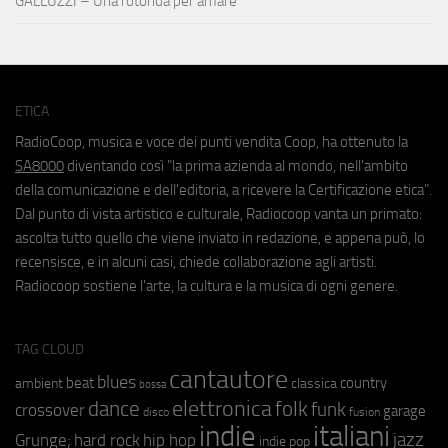
GALLUZZI – Una rotonda per amare
ETICA
RadioCoop, musica e voce dei punti vendita Coop, ha ottenuto la
SA8000
diventando così "la prima azienda al mondo, nell'ambito
della comunicazione e dell'editoria, a ricevere la Certificazione etica".
Dal punto di vista artistico e culturale, Radiocoop vanta un primato:
ascolta tutto quello che viene inviato in redazione, e appena può, lo
recensisce, e in alcuni casi, chiede collaborazione agli artisti.
Radiocoop sostiene l'arte, la cultura e la musica di ogni genere.
TAG CLOUD
cantautore
blues
beat
country
ambient
classica
bossa
elettronica
dance
folk
funk
crossover
garage
fusion
disco
indie
italiani
jazz
hip hop
Grunge;
hard rock
indie pop