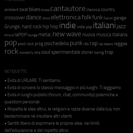
cantautore
blues
beat
country
ambient
classica
bossa
elettronica
dance
folk
funk
crossover
garage
fusion
disco
indie
italiani
jazz
hip hop
Grunge;
hard rock
indie pop
new wave
metal;
nuova musica italiana
laPOP
lounge
kimura
pop
punk
rap
psichedelia
reggae
prog
post rock
r&b
rap italiano
rock
soul
sperimentale
trap
stoner
ska
swing
rockabilly
NETIQUETTE
• Evita di URLARE. Ti sentiamo.
• Evita di scrivere lo stesso messaggio in più luoghi. Ti leggiamo.
• Evita in luoghi pubblici (forum, chat, community) polemiche e
questioni personali.
• Rispetta le idee altrui, le religioni e razze diverse dalla tua, non
bestemmiare né insultare altri utenti.
• Sentiti libero di esprimere le proprie idee, nei limiti
dell'educazione e del rispetto altrui.