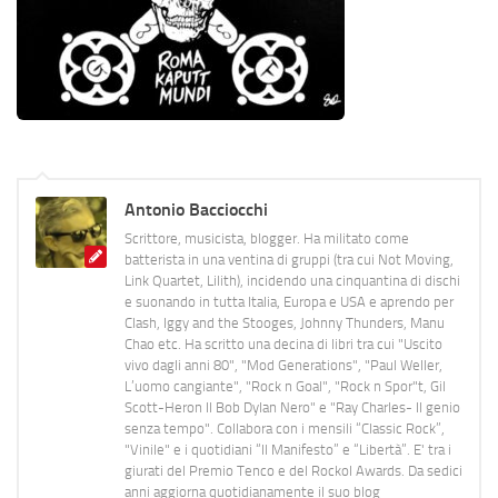
Antonio Bacciocchi
Scrittore, musicista, blogger. Ha militato come
batterista in una ventina di gruppi (tra cui Not Moving,
Link Quartet, Lilith), incidendo una cinquantina di dischi
e suonando in tutta Italia, Europa e USA e aprendo per
Clash, Iggy and the Stooges, Johnny Thunders, Manu
Chao etc. Ha scritto una decina di libri tra cui "Uscito
vivo dagli anni 80", "Mod Generations", "Paul Weller,
L’uomo cangiante", "Rock n Goal", "Rock n Spor"t, Gil
Scott-Heron Il Bob Dylan Nero" e "Ray Charles- Il genio
senza tempo". Collabora con i mensili “Classic Rock”,
"Vinile" e i quotidiani “Il Manifesto” e “Libertà”. E' tra i
giurati del Premio Tenco e del Rockol Awards. Da sedici
anni aggiorna quotidianamente il suo blog