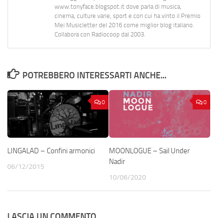
www.tonyface.blogspot.it dove parla di musica,
cinema, culture varie, sport e con cui ha vinto il Premio
Mei Musicletter del 2016 come miglior blog italiano.
Collabora con Radiocoop dal 2003.
POTREBBERO INTERESSARTI ANCHE...
0
0
LINGALAD – Confini armonici
MOONLOGUE – Sail Under
Nadir
06/12/2015
10/06/2020
LASCIA UN COMMENTO