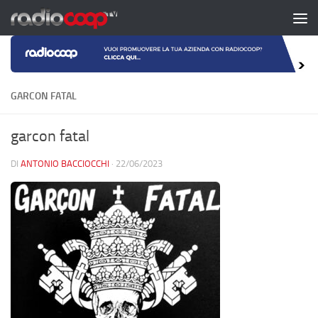
Salta al contenuto
GARCON FATAL
garcon fatal
DI
ANTONIO BACCIOCCHI
·
22/06/2023