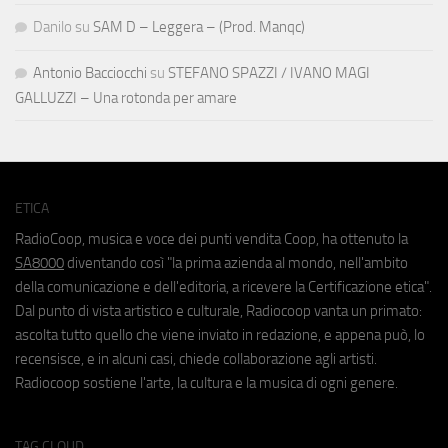
Danilo
su
SAM D – Leggera – (Prod. Manqc)
Antonio Bacciocchi
su
STEFANO SPAZZI / IVANO MAGI
GALLUZZI – Una rotonda per amare
ETICA
RadioCoop, musica e voce dei punti vendita Coop, ha ottenuto la
SA8000
diventando così "la prima azienda al mondo, nell'ambito
della comunicazione e dell'editoria, a ricevere la Certificazione etica".
Dal punto di vista artistico e culturale, Radiocoop vanta un primato:
ascolta tutto quello che viene inviato in redazione, e appena può, lo
recensisce, e in alcuni casi, chiede collaborazione agli artisti.
Radiocoop sostiene l'arte, la cultura e la musica di ogni genere.
TAG CLOUD