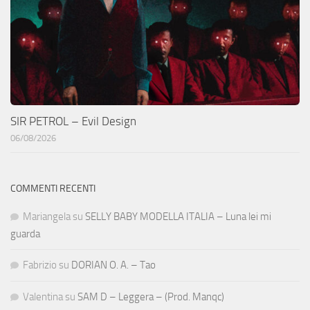
SIR PETROL – Evil Design
06/08/2026
COMMENTI RECENTI
Mariangela
su
SELLY BABY MODELLA ITALIA – Luna lei mi
guarda
Fabrizio
su
DORIAN O. A. – Tao
Valentina
su
SAM D – Leggera – (Prod. Manqc)