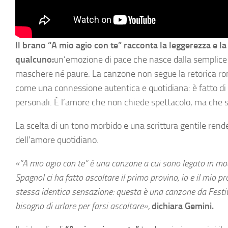
Il brano “A mio agio con te” racconta la leggerezza e l
qualcuno:
un’emozione di pace che nasce dalla semplice pr
maschere né paure. La canzone non segue la retorica ro
come una connessione autentica e quotidiana: è fatto di ges
personali. È l’amore che non chiede spettacolo, ma che si 
La scelta di un tono morbido e una scrittura gentile rende 
dell’amore quotidiano.
«“A mio agio con te” è una canzone a cui sono legato in m
Spagnol ci ha fatto ascoltare il primo provino, io e il mio
stessa identica sensazione: questa è una canzone da Festi
bisogno di urlare per farsi ascoltare»,
dichiara Gemini.