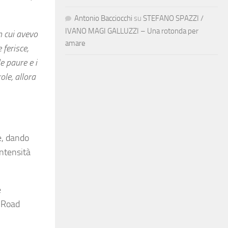
Antonio Bacciocchi
su
STEFANO SPAZZI /
IVANO MAGI GALLUZZI – Una rotonda per
n cui avevo
amare
ferisce,
le paure e i
ole, allora
e, dando
intensità
e
y Road