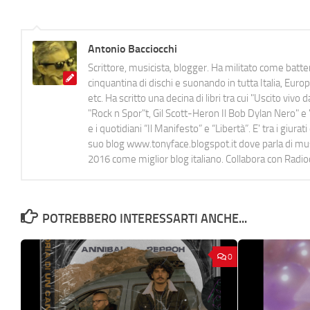
Antonio Bacciocchi
Scrittore, musicista, blogger. Ha militato come batter
cinquantina di dischi e suonando in tutta Italia, E
etc. Ha scritto una decina di libri tra cui "Uscito viv
"Rock n Spor"t, Gil Scott-Heron Il Bob Dylan Nero" e "
e i quotidiani “Il Manifesto” e “Libertà”. E' tra i gi
suo blog www.tonyface.blogspot.it dove parla di music
2016 come miglior blog italiano. Collabora con Radi
POTREBBERO INTERESSARTI ANCHE...
0