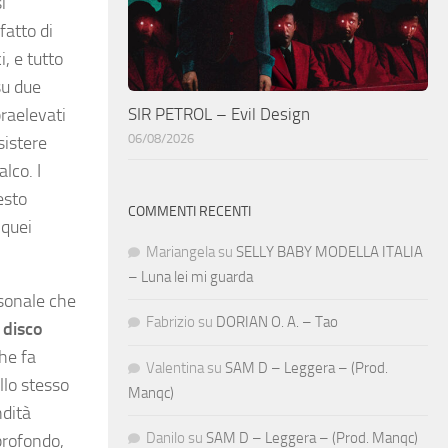
i
fatto di
, e tutto
 su due
SIR PETROL – Evil Design
raelevati
06/08/2026
sistere
lco. I
esto
COMMENTI RECENTI
 quei
Mariangela
su
SELLY BABY MODELLA ITALIA
– Luna lei mi guarda
rsonale che
Fabrizio
su
DORIAN O. A. – Tao
l disco
che fa
Valentina
su
SAM D – Leggera – (Prod.
llo stesso
Manqc)
ndità
Danilo
su
SAM D – Leggera – (Prod. Manqc)
profondo,