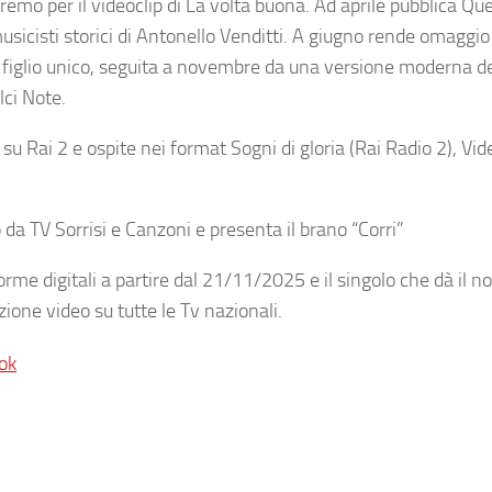
emo per il videoclip di La volta buona. Ad aprile pubblica Qu
usicisti storici di Antonello Venditti. A giugno rende omaggio
è figlio unico, seguita a novembre da una versione moderna de
lci Note.
u Rai 2 e ospite nei format Sogni di gloria (Rai Radio 2), Vi
 da TV Sorrisi e Canzoni e presenta il brano “Corri”
forme digitali a partire dal 21/11/2025 e il singolo che dà il 
uzione video su tutte le Tv nazionali.
ok