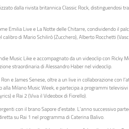
zzato dalla rivista britannica Classic Rock, distinguendosi tr
ome Emilia Live e La Notte delle Chitarre, condividendo il pal
el calibro di Mario Schilirò (Zucchero), Alberto Rocchetti (Vasc
a Indie Music Like e accompagnato da un videoclip con Ricky 
ione straordinaria di Alessandro Haber nel videoclip.
 Ron e James Senese, oltre a un live in collaborazione con l’a
to alla Milano Music Week, e partecipa a programmi televisivi
cs) e Rai 2 (Viva il Videobox di Fiorello).
rgenti con il brano Sapore d’estate. L’anno successivo parte
iretta su Rai 1 nel programma di Caterina Balivo.