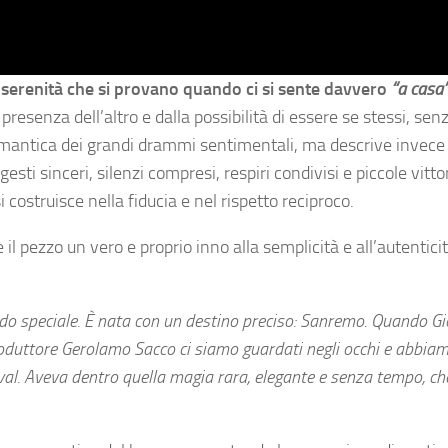
a serenità che si provano quando ci si sente davvero
“a casa
esenza dell’altro e dalla possibilità di essere se stessi, sen
mantica dei grandi drammi sentimentali, ma descrive invece
ti sinceri, silenzi compresi, respiri condivisi e piccole vitto
costruisce nella fiducia e nel rispetto reciproco.
il pezzo un vero e proprio inno alla semplicità e all’autentici
odo speciale. È nata con un destino preciso: Sanremo. Quando G
 produttore Gerolamo Sacco ci siamo guardati negli occhi e abbia
val. Aveva dentro quella magia rara, elegante e senza tempo, c