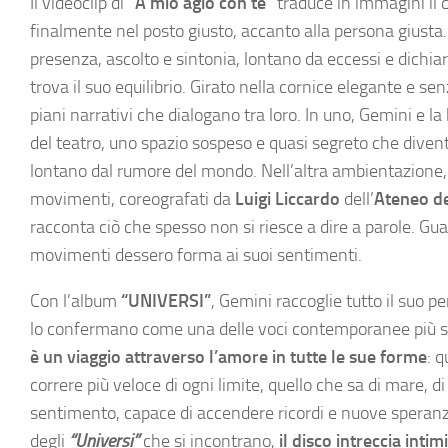
Il videoclip di
“A mio agio con te”
traduce in immagini il 
finalmente nel posto giusto, accanto alla persona giusta.
presenza, ascolto e sintonia, lontano da eccessi e dichiar
trova il suo equilibrio. Girato nella cornice elegante e s
piani narrativi che dialogano tra loro. In uno, Gemini e la
del teatro, uno spazio sospeso e quasi segreto che diven
lontano dal rumore del mondo. Nell’altra ambientazione,
movimenti, coreografati da
Luigi Liccardo
dell’
Ateneo
d
racconta ciò che spesso non si riesce a dire a parole. 
movimenti dessero forma ai suoi sentimenti.
Con l’album
“UNIVERSI”
, Gemini raccoglie tutto il suo p
lo confermano come una delle voci contemporanee più sin
è
un viaggio attraverso l’amore in tutte le sue forme
: 
correre più veloce di ogni limite, quello che sa di mare, d
sentimento, capace di accendere ricordi e nuove speranz
degli
“Universi”
che si incontrano,
il disco intreccia int