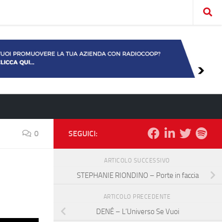
0
SEGUICI:
ARTICOLO SUCCESSIVO
STEPHANIE RIONDINO – Porte in faccia
ARTICOLO PRECEDENTE
DENÉ – L’Universo Se Vuoi