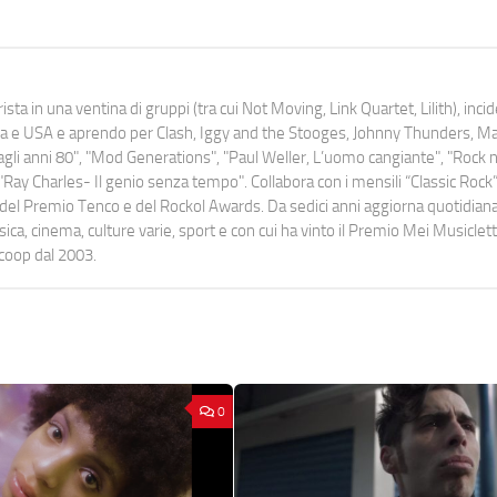
ista in una ventina di gruppi (tra cui Not Moving, Link Quartet, Lilith), inc
uropa e USA e aprendo per Clash, Iggy and the Stooges, Johnny Thunders, 
o dagli anni 80", "Mod Generations", "Paul Weller, L’uomo cangiante", "Rock n
Ray Charles- Il genio senza tempo". Collabora con i mensili “Classic Rock”,
urati del Premio Tenco e del Rockol Awards. Da sedici anni aggiorna quotidia
a, cinema, culture varie, sport e con cui ha vinto il Premio Mei Musiclett
ocoop dal 2003.
0