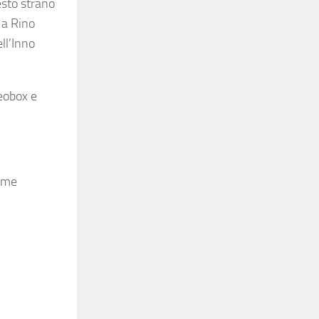
esto strano
 a Rino
ll’Inno
deobox e
nome