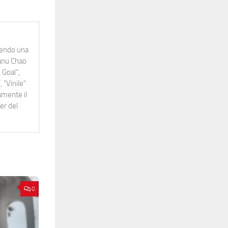
idendo una
Manu Chao
 Goal",
 "Vinile"
namente il
er del
0