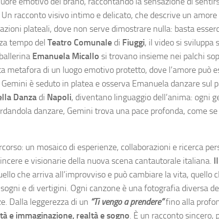
cuore emotivo del brano, raccontando la sensazione di sentirs
 Un racconto visivo intimo e delicato, che descrive un amore 
azioni plateali, dove non serve dimostrare nulla: basta esserci
enza tempo del
Teatro Comunale
di
Fiuggi
, il video si sviluppa
 ballerina
Emanuela Micallo
si trovano insieme nei palchi sop
ta metafora di un luogo emotivo protetto, dove l’amore può e
 Gemini è seduto in platea e osserva Emanuela danzare sul pa
ella Danza
di
Napoli
, diventano linguaggio dell’anima: ogni g
Guardandola danzare, Gemini trova una pace profonda, come se
ercorso: un mosaico di esperienze, collaborazioni e ricerca pe
cere e visionarie della nuova scena cantautorale italiana.
I
quello che arriva all’improvviso e può cambiare la vita, quello 
i sogni e di vertigini. Ogni canzone è una fotografia diversa de
e. Dalla leggerezza di un
“Ti vengo a prendere”
fino alla profo
imità e immaginazione, realtà e sogno
. È un racconto sincero, 