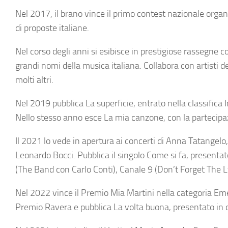
Nel 2017, il brano vince il primo contest nazionale organi
di proposte italiane.
Nel corso degli anni si esibisce in prestigiose rassegne c
grandi nomi della musica italiana. Collabora con artisti d
molti altri.
Nel 2019 pubblica La superficie, entrato nella classific
Nello stesso anno esce La mia canzone, con la partecipaz
Il 2021 lo vede in apertura ai concerti di Anna Tatangelo,
Leonardo Bocci. Pubblica il singolo Come si fa, presenta
(The Band con Carlo Conti), Canale 9 (Don’t Forget The Lyri
Nel 2022 vince il Premio Mia Martini nella categoria Eme
Premio Ravera e pubblica La volta buona, presentato in d