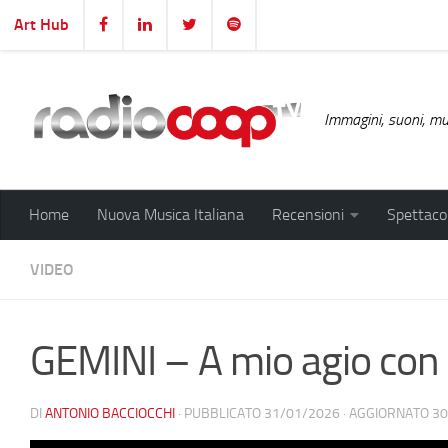
Art Hub
Salta al contenuto
Immagini, suoni, mus
Home
Nuova Musica Italiana
Recensioni
Spettacol
VIDEO
GEMINI – A mio agio con 
DI
ANTONIO BACCIOCCHI
· PUBBLICATO
31/01/2026
· AGGIORNATO
30