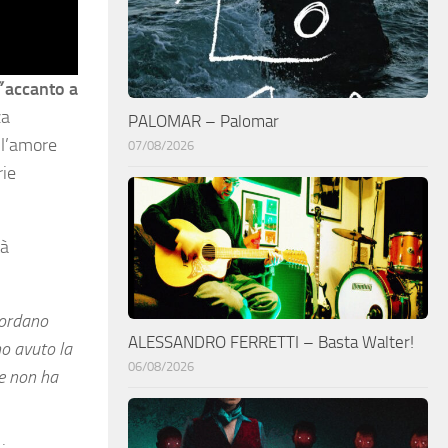
”
accanto a
za
PALOMAR – Palomar
 l’amore
07/08/2026
rie
tà
iordano
ALESSANDRO FERRETTI – Basta Walter!
mo avuto la
06/08/2026
he non ha