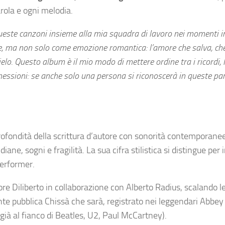
arola e ogni melodia.
ueste canzoni insieme alla mia squadra di lavoro nei momenti i
, ma non solo come emozione romantica: l’amore che salva, che 
cielo. Questo album è il mio modo di mettere ordine tra i ricordi, 
nessioni: se anche solo una persona si riconoscerà in queste par
rofondità della scrittura d’autore con sonorità contemporane
e, sogni e fragilità. La sua cifra stilistica si distingue per 
performer.
ore Diliberto in collaborazione con Alberto Radius, scalando l
nte pubblica Chissà che sarà, registrato nei leggendari Abbe
già al fianco di Beatles, U2, Paul McCartney).