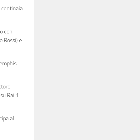
a centinaia
co con
o Rossi) e
Memphis.
ttore
 su Rai 1
cipa al