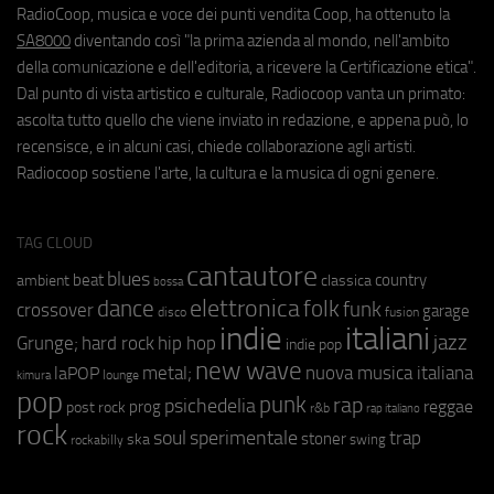
RadioCoop, musica e voce dei punti vendita Coop, ha ottenuto la
SA8000
diventando così "la prima azienda al mondo, nell'ambito
della comunicazione e dell'editoria, a ricevere la Certificazione etica".
Dal punto di vista artistico e culturale, Radiocoop vanta un primato:
ascolta tutto quello che viene inviato in redazione, e appena può, lo
recensisce, e in alcuni casi, chiede collaborazione agli artisti.
Radiocoop sostiene l'arte, la cultura e la musica di ogni genere.
TAG CLOUD
cantautore
blues
beat
country
ambient
classica
bossa
elettronica
dance
folk
funk
crossover
garage
fusion
disco
indie
italiani
jazz
hip hop
Grunge;
hard rock
indie pop
new wave
metal;
nuova musica italiana
laPOP
lounge
kimura
pop
punk
rap
psichedelia
reggae
prog
post rock
r&b
rap italiano
rock
soul
sperimentale
trap
stoner
ska
swing
rockabilly