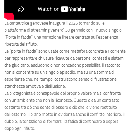
La cantautrice genovese inaugura il 2026 tornando sulle
piattaforme di streaming venerdì 30 gennaio con il nuovo singolo
“Porte in faccia”, una narrazione lineare centrata sull’esperienza
ripetuta del rifiuto.
Le “porte in faccia” sono usate come metafora concreta e ricorrente
per rappresentare chiusure ricevute da persone, contesti e sistemi
che giudicano, escludono o non concedono possibilità. Il racconto
non si concentra su un singolo episodio, ma su una somma di
esperienze che, nel tempo, costruiscono senso di frustrazione,
stanchezza emotiva e disillusione.
La protagonista è consapevole del proprio valore ma si confronta
con un ambiente che non la riconosce. Questo crea un contrasto
costante tra ciò che sente di essere e ciò che le viene restituito
dall’esterno. Il brano mette in evidenza anche il conflitto interiore: il
dubbio, la tentazione di fermarsi, la fatica di continuare a esporsi
dopo ogni rifiuto.