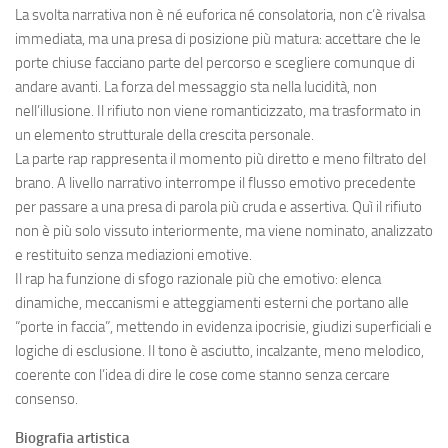
La svolta narrativa non è né euforica né consolatoria, non c’è rivalsa
immediata, ma una presa di posizione più matura: accettare che le
porte chiuse facciano parte del percorso e scegliere comunque di
andare avanti. La forza del messaggio sta nella lucidità, non
nell’illusione. Il rifiuto non viene romanticizzato, ma trasformato in
un elemento strutturale della crescita personale.
La parte rap rappresenta il momento più diretto e meno filtrato del
brano. A livello narrativo interrompe il flusso emotivo precedente
per passare a una presa di parola più cruda e assertiva. Quì il rifiuto
non è più solo vissuto interiormente, ma viene nominato, analizzato
e restituito senza mediazioni emotive.
Il rap ha funzione di sfogo razionale più che emotivo: elenca
dinamiche, meccanismi e atteggiamenti esterni che portano alle
“porte in faccia”, mettendo in evidenza ipocrisie, giudizi superficiali e
logiche di esclusione. Il tono è asciutto, incalzante, meno melodico,
coerente con l’idea di dire le cose come stanno senza cercare
consenso.
Biografia artistica