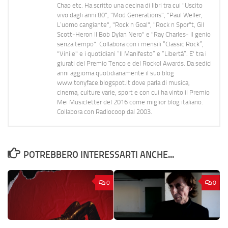
Chao etc. Ha scritto una decina di libri tra cui "Uscito
vivo dagli anni 80", "Mod Generations", "Paul Weller,
L’uomo cangiante", "Rock n Goal", "Rock n Spor"t, Gil
Scott-Heron Il Bob Dylan Nero" e "Ray Charles- Il genio
senza tempo". Collabora con i mensili “Classic Rock”,
"Vinile" e i quotidiani “Il Manifesto” e “Libertà”. E' tra i
giurati del Premio Tenco e del Rockol Awards. Da sedici
anni aggiorna quotidianamente il suo blog
www.tonyface.blogspot.it dove parla di musica,
cinema, culture varie, sport e con cui ha vinto il Premio
Mei Musicletter del 2016 come miglior blog italiano.
Collabora con Radiocoop dal 2003.
POTREBBERO INTERESSARTI ANCHE...
0
0