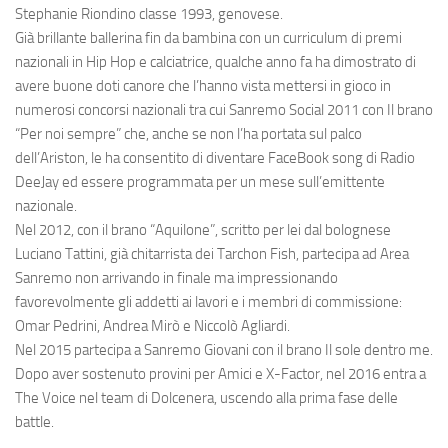
Stephanie Riondino classe 1993, genovese.
Già brillante ballerina fin da bambina con un curriculum di premi
nazionali in Hip Hop e calciatrice, qualche anno fa ha dimostrato di
avere buone doti canore che l’hanno vista mettersi in gioco in
numerosi concorsi nazionali tra cui Sanremo Social 2011 con Il brano
“Per noi sempre” che, anche se non l’ha portata sul palco
dell’Ariston, le ha consentito di diventare FaceBook song di Radio
DeeJay ed essere programmata per un mese sull’emittente
nazionale.
Nel 2012, con il brano “Aquilone”, scritto per lei dal bolognese
Luciano Tattini, già chitarrista dei Tarchon Fish, partecipa ad Area
Sanremo non arrivando in finale ma impressionando
favorevolmente gli addetti ai lavori e i membri di commissione:
Omar Pedrini, Andrea Mirò e Niccolò Agliardi.
Nel 2015 partecipa a Sanremo Giovani con il brano Il sole dentro me.
Dopo aver sostenuto provini per Amici e X-Factor, nel 2016 entra a
The Voice nel team di Dolcenera, uscendo alla prima fase delle
battle.