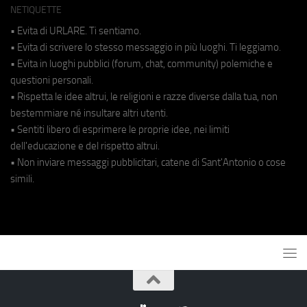
NETIQUETTE
• Evita di URLARE. Ti sentiamo.
• Evita di scrivere lo stesso messaggio in più luoghi. Ti leggiamo.
• Evita in luoghi pubblici (forum, chat, community) polemiche e
questioni personali.
• Rispetta le idee altrui, le religioni e razze diverse dalla tua, non
bestemmiare né insultare altri utenti.
• Sentiti libero di esprimere le proprie idee, nei limiti
dell'educazione e del rispetto altrui.
• Non inviare messaggi pubblicitari, catene di Sant'Antonio o cose
simili.