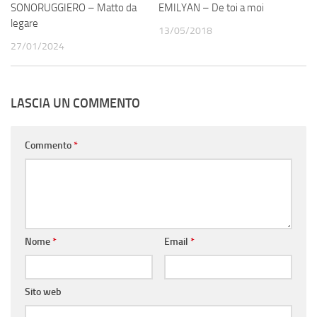
SONORUGGIERO – Matto da
EMILYAN – De toi a moi
legare
13/05/2018
27/01/2024
LASCIA UN COMMENTO
Commento
*
Nome
*
Email
*
Sito web