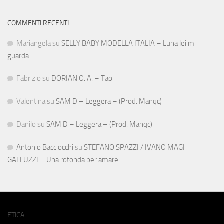
COMMENTI RECENTI
Mariangela
su
SELLY BABY MODELLA ITALIA – Luna lei mi
guarda
Fabrizio
su
DORIAN O. A. – Tao
Valentina
su
SAM D – Leggera – (Prod. Manqc)
Danilo
su
SAM D – Leggera – (Prod. Manqc)
Antonio Bacciocchi
su
STEFANO SPAZZI / IVANO MAGI
GALLUZZI – Una rotonda per amare
ETICA