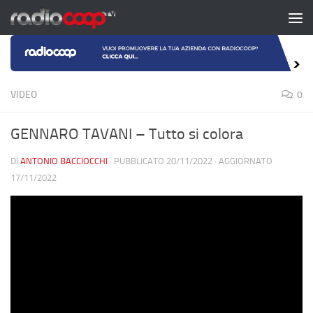
Salta al contenuto
VIDEO
0
GENNARO TAVANI – Tutto si colora
DI
ANTONIO BACCIOCCHI
· PUBBLICATO
20/11/2022
· AGGIORNATO
17/11/2022