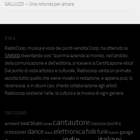
GALLUZZI – Una rotonda per amare
ETICA
RadioCoop, musica e voce dei punti vendita Coop, ha ottenuto la
SA8000
diventando così "la prima azienda al mondo, nell'ambito
della comunicazione e dell'editoria, a ricevere la Certificazione etica".
Dal punto di vista artistico e culturale, Radiocoop vanta un primato:
ascolta tutto quello che viene inviato in redazione, e appena può, lo
recensisce, e in alcuni casi, chiede collaborazione agli artisti.
Radiocoop sostiene l'arte, la cultura e la musica di ogni genere.
TAG CLOUD
cantautore
blues
beat
country
ambient
classica
bossa
elettronica
dance
folk
funk
crossover
garage
fusion
disco
indie