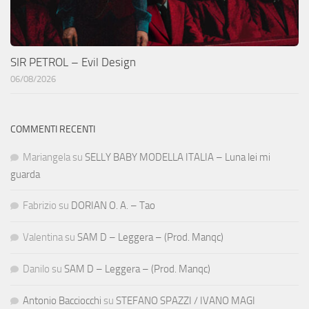
SIR PETROL – Evil Design
06/08/2026
COMMENTI RECENTI
Mariangela
su
SELLY BABY MODELLA ITALIA – Luna lei mi
guarda
Fabrizio
su
DORIAN O. A. – Tao
Valentina
su
SAM D – Leggera – (Prod. Manqc)
Danilo
su
SAM D – Leggera – (Prod. Manqc)
Antonio Bacciocchi
su
STEFANO SPAZZI / IVANO MAGI