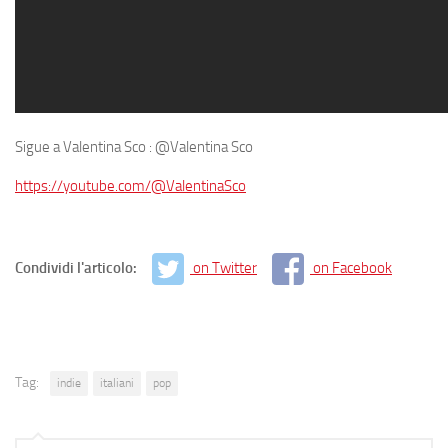
Sigue a Valentina Sco : @Valentina Sco
https://youtube.com/@ValentinaSco
Condividi l'articolo:
on Twitter
on Facebook
Tag:
indie
italiani
pop