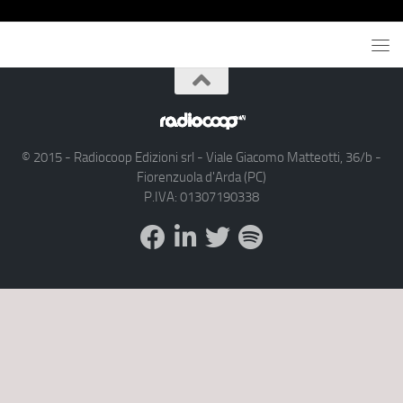
© 2015 - Radiocoop Edizioni srl - Viale Giacomo Matteotti, 36/b -
Fiorenzuola d'Arda (PC)
P.IVA: 01307190338