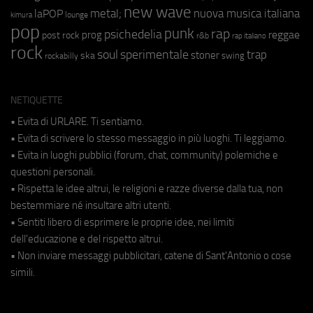
new wave
nuova musica italiana
metal;
laPOP
lounge
kimura
pop
punk
rap
psichedelia
reggae
prog
post rock
r&b
rap italiano
rock
soul
sperimentale
trap
stoner
ska
swing
rockabilly
NETIQUETTE
• Evita di URLARE. Ti sentiamo.
• Evita di scrivere lo stesso messaggio in più luoghi. Ti leggiamo.
• Evita in luoghi pubblici (forum, chat, community) polemiche e
questioni personali.
• Rispetta le idee altrui, le religioni e razze diverse dalla tua, non
bestemmiare né insultare altri utenti.
• Sentiti libero di esprimere le proprie idee, nei limiti
dell'educazione e del rispetto altrui.
• Non inviare messaggi pubblicitari, catene di Sant'Antonio o cose
simili.