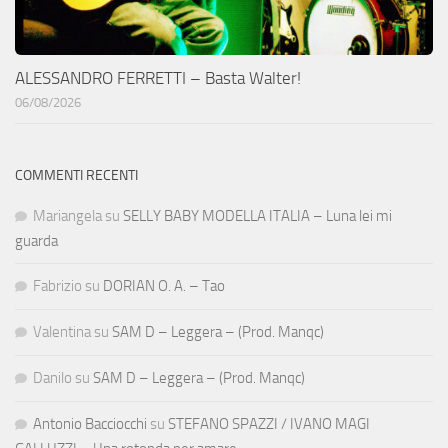
ALESSANDRO FERRETTI – Basta Walter!
06/08/2026
COMMENTI RECENTI
Mariangela
su
SELLY BABY MODELLA ITALIA – Luna lei mi
guarda
Fabrizio
su
DORIAN O. A. – Tao
Valentina
su
SAM D – Leggera – (Prod. Manqc)
Danilo
su
SAM D – Leggera – (Prod. Manqc)
Antonio Bacciocchi
su
STEFANO SPAZZI / IVANO MAGI