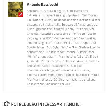
Antonio Bacciocchi
Scrittore, musicista, blogger. Ha militato come
batterista in una ventina di gruppi (tra cui Not Moving,
Link Quartet, Lilith), incidendo una cinquantina di dischi
e suonando in tutta Italia, Europa e USA e aprendo per
Clash, Iggy and the Stooges, Johnny Thunders, Manu
Chao etc. Ha scritto una decina di libri tra cui "Uscito
vivo dagli anni 80", "Mod Generations", "Paul Weller,
L’uomo cangiante", "Rock n Goal", "Rock n Spor"t, Gil
Scott-Heron Il Bob Dylan Nero" e "Ray Charles- Il genio
senza tempo". Collabora con i mensili “Classic Rock”,
"Vinile" e i quotidiani “Il Manifesto” e “Libertà”. E' tra i
giurati del Premio Tenco e del Rockol Awards. Da sedici
anni aggiorna quotidianamente il suo blog
www.tonyface.blogspot.it dove parla di musica,
cinema, culture varie, sport e con cui ha vinto il Premio
Mei Musicletter del 2016 come miglior blog italiano.
Collabora con Radiocoop dal 2003.
POTREBBERO INTERESSARTI ANCHE...