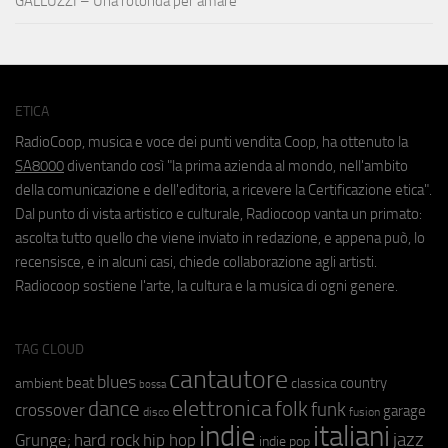
GALLUZZI – Una rotonda per amare
ETICA
RadioCoop, musica e voce dei punti vendita Coop, ha ottenuto la
SA8000
diventando così "la prima azienda al mondo, nell'ambito
della comunicazione e dell'editoria, a ricevere la Certificazione etica".
Dal punto di vista artistico e culturale, Radiocoop vanta un primato:
ascolta tutto quello che viene inviato in redazione, e appena può, lo
recensisce, e in alcuni casi, chiede collaborazione agli artisti.
Radiocoop sostiene l'arte, la cultura e la musica di ogni genere.
TAG CLOUD
cantautore
blues
beat
country
ambient
classica
bossa
elettronica
dance
folk
funk
crossover
garage
fusion
disco
indie
italiani
jazz
hip hop
Grunge;
hard rock
indie pop