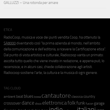
GALLUZZI – Una rotonda per amare
ETICA
RadioCoop, musica e voce dei punti vendita Coop, ha ottenuto la
SA8000
diventando così "la prima azienda al mondo, nell'ambito
della comunicazione e dell'editoria, a ricevere la Certificazione etica".
Dal punto di vista artistico e culturale, Radiocoop vanta un primato:
ascolta tutto quello che viene inviato in redazione, e appena può, lo
recensisce, e in alcuni casi, chiede collaborazione agli artisti.
Radiocoop sostiene l'arte, la cultura e la musica di ogni genere.
TAG CLOUD
cantautore
blues
beat
country
ambient
classica
bossa
elettronica
dance
folk
funk
crossover
garage
fusion
disco
indie
italiani