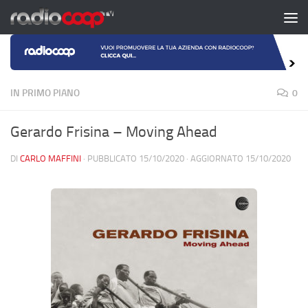
Salta al contenuto
IN PRIMO PIANO
0
Gerardo Frisina – Moving Ahead
DI
CARLO MAFFINI
· PUBBLICATO
15/10/2020
· AGGIORNATO
15/10/2020