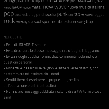
jazz
hip hop
Grunge;
hard rock
indie pop
new wave
metal;
nuova musica italiana
laPOP
lounge
kimura
pop
punk
rap
psichedelia
reggae
prog
post rock
r&b
rap italiano
rock
soul
sperimentale
trap
stoner
ska
swing
rockabilly
NETIQUETTE
• Evita di URLARE. Ti sentiamo.
• Evita di scrivere lo stesso messaggio in più luoghi. Ti leggiamo.
• Evita in luoghi pubblici (forum, chat, community) polemiche e
questioni personali.
• Rispetta le idee altrui, le religioni e razze diverse dalla tua, non
bestemmiare né insultare altri utenti.
• Sentiti libero di esprimere le proprie idee, nei limiti
dell'educazione e del rispetto altrui.
• Non inviare messaggi pubblicitari, catene di Sant'Antonio o cose
simili.