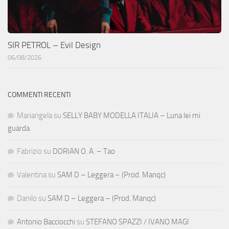
SIR PETROL – Evil Design
06/08/2026
COMMENTI RECENTI
Mariangela
su
SELLY BABY MODELLA ITALIA – Luna lei mi
guarda
Fabrizio
su
DORIAN O. A. – Tao
Valentina
su
SAM D – Leggera – (Prod. Manqc)
Danilo
su
SAM D – Leggera – (Prod. Manqc)
Antonio Bacciocchi
su
STEFANO SPAZZI / IVANO MAGI