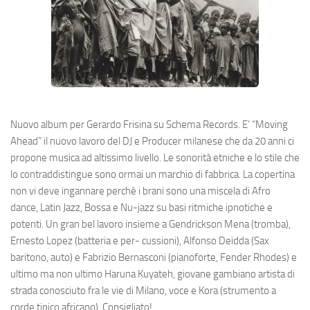
Nuovo album per Gerardo Frisina su Schema Records. E’ “Moving
Ahead” il nuovo lavoro del DJ e Producer milanese che da 20 anni ci
propone musica ad altissimo livello. Le sonorità etniche e lo stile che
lo contraddistingue sono ormai un marchio di fabbrica. La copertina
non vi deve ingannare perchè i brani sono una miscela di Afro
dance, Latin Jazz, Bossa e Nu-jazz su basi ritmiche ipnotiche e
potenti. Un gran bel lavoro insieme a Gendrickson Mena (tromba),
Ernesto Lopez (batteria e per- cussioni), Alfonso Deidda (Sax
baritono, auto) e Fabrizio Bernasconi (pianoforte, Fender Rhodes) e
ultimo ma non ultimo Haruna Kuyateh, giovane gambiano artista di
strada conosciuto fra le vie di Milano, voce e Kora (strumento a
corde tipico africano). Consigliato!