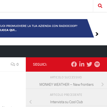
0
SEGUICI:
ARTICOLO SUCCESSIVO
MONKEY WEATHER – New frontiers
ARTICOLO PRECEDENTE
Intervista su Cool Club