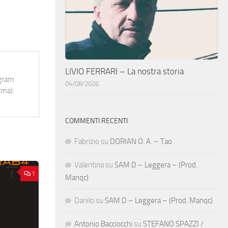
LIVIO FERRARI – La nostra storia
ogram
04/08/2026
rma).
COMMENTI RECENTI
Fabrizio
su
DORIAN O. A. – Tao
Valentina
su
SAM D – Leggera – (Prod.
1
Manqc)
Danilo
su
SAM D – Leggera – (Prod. Manqc)
Antonio Bacciocchi
su
STEFANO SPAZZI /