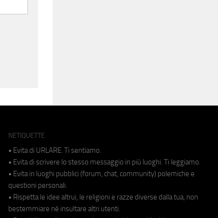
NETIQUETTE
• Evita di URLARE. Ti sentiamo.
• Evita di scrivere lo stesso messaggio in più luoghi. Ti leggiamo.
• Evita in luoghi pubblici (forum, chat, community) polemiche e
questioni personali.
• Rispetta le idee altrui, le religioni e razze diverse dalla tua, non
bestemmiare né insultare altri utenti.