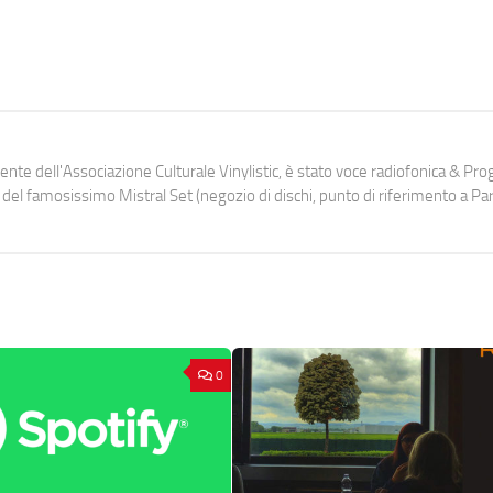
idente dell'Associazione Culturale Vinylistic, è stato voce radiofonica & Pr
del famosissimo Mistral Set (negozio di dischi, punto di riferimento a Pa
0