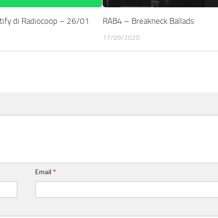
otify di Radiocoop – 26/01
RAB4 – Breakneck Ballads
17/09/2020
Email
*