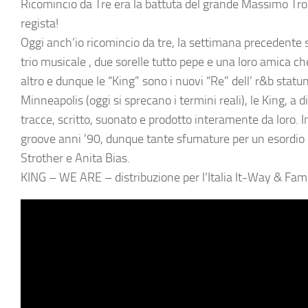
Ricomincio da Tre era la battuta del grande Massimo Trois
regista!
Oggi anch’io ricomincio da tre, la settimana precedente se
trio musicale , due sorelle tutto pepe e una loro amica 
altro e dunque le “King” sono i nuovi “Re” dell’ r&b statun
Minneapolis (oggi si sprecano i termini reali), le King, a 
tracce, scritto, suonato e prodotto interamente da loro. 
groove anni ’90, dunque tante sfumature per un esordio
Strother e Anita Bias.
KING – WE ARE – distribuzione per l’Italia It-Way & Fami