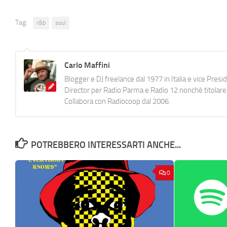
Tag:
r&b
soul
Carlo Maffini
Blogger e DJ freelance dal 1977 in Italia e vice Pres
Director per Radio Parma e Radio 12 nonchè titolare 
Collabora con Radiocoop dal 2006.
POTREBBERO INTERESSARTI ANCHE...
0