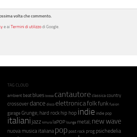
prossima volta che commento.
cy
e ai
Termini di utilizzo
di Google.
TAG CLOUD
cantautore
blues
beat
country
ambient
classica
bossa
elettronica
dance
folk
funk
crossover
fusion
disco
indie
hip hop
Grunge;
hard rock
garage
indie pop
italiani
new wave
jazz
metal;
laPOP
lounge
kimura
pop
psichedelia
nuova musica italiana
prog
post rock