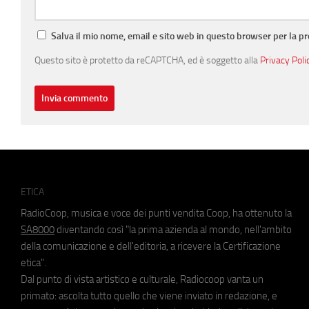
Salva il mio nome, email e sito web in questo browser per la 
Questo sito è protetto da reCAPTCHA, ed è soggetto alla
Privacy Poli
ETICA
RadioCoop, musica e voce dei punti vendita Coop, ha ottenuto la
SA8000
diventando così "la prima azienda al mondo, nell'ambito
della comunicazione e dell'editoria, a ricevere la Certificazione
etica".
Dal punto di vista artistico e culturale, Radiocoop vanta un
primato: ascolta tutto quello che viene inviato in redazione, e