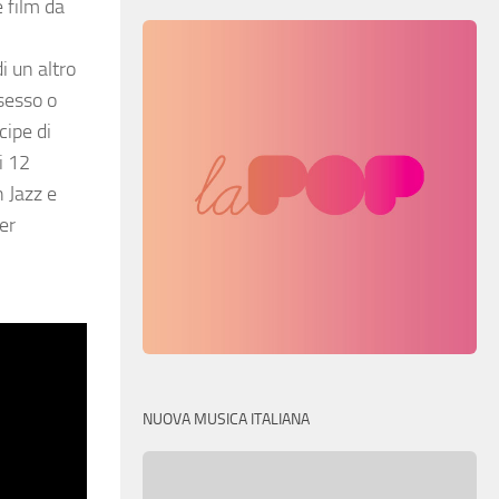
 film da
i un altro
sesso o
cipe di
i 12
h Jazz e
er
NUOVA MUSICA ITALIANA