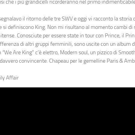
i che i più grandicelli ricorderanno nel primo indimenticabile
gnalavo il ritorno delle tre SWV e oggi vi racconto la storia d
che si definiscono King. Non mi risultano al momento cambi di 
itense. Conosciute per essere state in tour con Prince, il Prin
differenza di altri gruppi femminili, sono uscite con un album d
In “We Are King” c’è elettro, Modern soul, un pizzico di Smoot
 davvero convincente. Chapeau per le gemelline Paris & Amb
ly Affair