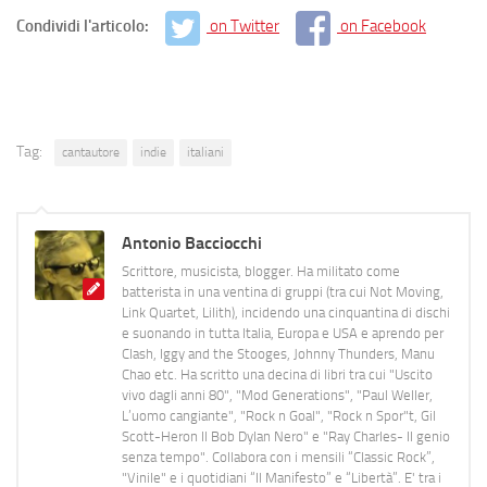
Condividi l'articolo:
on Twitter
on Facebook
Tag:
cantautore
indie
italiani
Antonio Bacciocchi
Scrittore, musicista, blogger. Ha militato come
batterista in una ventina di gruppi (tra cui Not Moving,
Link Quartet, Lilith), incidendo una cinquantina di dischi
e suonando in tutta Italia, Europa e USA e aprendo per
Clash, Iggy and the Stooges, Johnny Thunders, Manu
Chao etc. Ha scritto una decina di libri tra cui "Uscito
vivo dagli anni 80", "Mod Generations", "Paul Weller,
L’uomo cangiante", "Rock n Goal", "Rock n Spor"t, Gil
Scott-Heron Il Bob Dylan Nero" e "Ray Charles- Il genio
senza tempo". Collabora con i mensili “Classic Rock”,
"Vinile" e i quotidiani “Il Manifesto” e “Libertà”. E' tra i