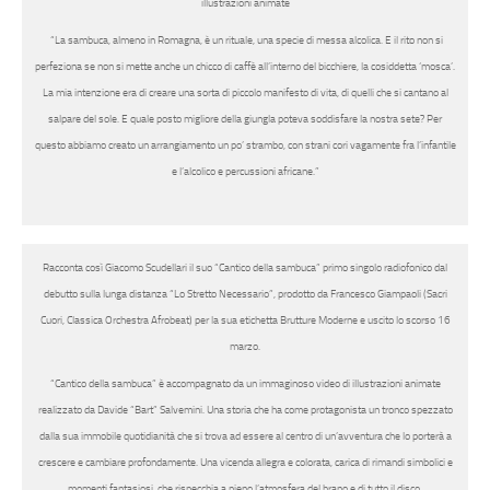
illustrazioni animate
“
La sambuca, almeno in Romagna, è un rituale, una specie di messa alcolica. E il rito non si
perfeziona se non si mette anche un chicco di caffè all’interno del bicchiere, la cosiddetta ‘mosca’.
La mia intenzione era di creare una sorta di piccolo manifesto di vita, di quelli che si cantano al
salpare del sole. E quale posto migliore della giungla poteva soddisfare la nostra sete? Per
questo abbiamo creato un arrangiamento un po’ strambo, con strani cori vagamente fra l’infantile
e l’alcolico e percussioni africane.
”
Racconta così
Giacomo Scudellari
il suo “
Cantico della sambuca
” primo singolo radiofonico dal
debutto sulla lunga distanza “
Lo Stretto Necessario
”, prodotto da
Francesco Giampaoli
(Sacri
Cuori, Classica Orchestra Afrobeat) per la sua etichetta
Brutture Moderne
e uscito lo scorso 16
marzo.
“
Cantico della sambuca
” è accompagnato da un immaginoso video di illustrazioni animate
realizzato da
Davide “Bart” Salvemini
. Una storia che ha come protagonista un tronco spezzato
dalla sua immobile quotidianità che si trova ad essere al centro di un’avventura che lo porterà a
crescere e cambiare profondamente. Una vicenda allegra e colorata, carica di rimandi simbolici e
momenti fantasiosi, che rispecchia a pieno l’atmosfera del brano e di tutto il disco.