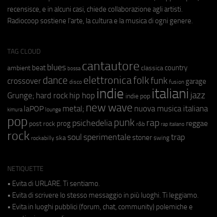
recensisce, e in alcuni casi, chiede collaborazione agli artisti.
Radiocoop sostiene l'arte, la cultura e la musica di ogni genere.
TAG CLOUD
cantautore
blues
beat
country
ambient
classica
bossa
elettronica
dance
folk
funk
crossover
garage
fusion
disco
indie
italiani
jazz
hip hop
Grunge;
hard rock
indie pop
new wave
metal;
nuova musica italiana
laPOP
lounge
kimura
pop
punk
rap
psichedelia
reggae
prog
post rock
r&b
rap italiano
rock
soul
sperimentale
trap
stoner
ska
swing
rockabilly
NETIQUETTE
• Evita di URLARE. Ti sentiamo.
• Evita di scrivere lo stesso messaggio in più luoghi. Ti leggiamo.
• Evita in luoghi pubblici (forum, chat, community) polemiche e