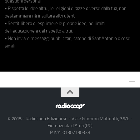
questioni personali.
• Rispetta le idee altrui, le religioni e razze diverse dalla tua, non
bestemmiare né insultare altri utenti.
• Sentiti libero di esprimere le proprie idee, nei limiti
dell'educazione e del rispetto altrui.
• Non inviare messaggi pubblicitari, catene di Sant'Antonio o cose
simili.
© 2015 - Radiocoop Edizioni srl - Viale Giacomo Matteotti, 36/b -
Fiorenzuola d'Arda (PC)
P.IVA: 01307190338