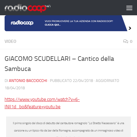
Salta al contenuto
VIDEO
0
GIACOMO SCUDELLARI – Cantico della
Sambuca
DI
ANTONIO BACCIOCCHI
· PUBBLICATO
22/04/2018
· AGGIORNATO
18/04/2018
https://www.youtube.com/watch?v=6-
INII1d_bo&feature=youtu.be
Il primo singolo dal disco di debutto del cantautore romagnolo “Lo Stretto Necessario” è una
canzone su un tipico rito da bar della Romagna, accompagnato da un immaginoso video di