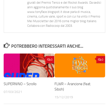
giurati del Premio Tenco e del Rockol Awards. Da sedici
anni aggiorna quotidianamente il suo blog
www.tonyface.blogspot.it dove parla di musica,
cinema, culture varie, sport e con cui ha vinto il Premio
Mei Musicletter del 2016 come miglior blog italiano.
Collabora con Radiocoop dal 2003.
POTREBBERO INTERESSARTI ANCHE...
0
0
SUPERNINO – Scrollo
FLWR – Arancione (feat.
Siboh)
07/03/2021
15/12/2019