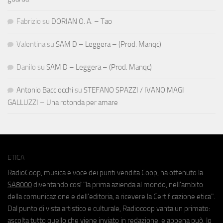
Fabrizio
su
DORIAN O. A. – Tao
Valentina
su
SAM D – Leggera – (Prod. Manqc)
Danilo
su
SAM D – Leggera – (Prod. Manqc)
Antonio Bacciocchi
su
STEFANO SPAZZI / IVANO MAGI
GALLUZZI – Una rotonda per amare
ETICA
RadioCoop, musica e voce dei punti vendita Coop, ha ottenuto la
SA8000
diventando così "la prima azienda al mondo, nell'ambito
della comunicazione e dell'editoria, a ricevere la Certificazione etica".
Dal punto di vista artistico e culturale, Radiocoop vanta un primato:
ascolta tutto quello che viene inviato in redazione, e appena può, lo