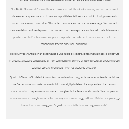
“
Lo Stretto Necessario
” raccoglie infatti nove canzoni di cantautorato che, per una volta, non è
triste e senza speranza. Anzi. I brani sono positivi e vitali, senza tonalità minori, pur essendo
capaci di scavare in profondità. “
Non volevo scrivere ancora una volta
– spiega Giacomo –
il
manuale del cantautore depresso o incompreso perché magari è stato lasciato dalla fidanzata, o
perché è lui che l’ha lasciata e si è pentito, o perché non la trova. Chi cerca questo nelle mie
canzoni non troverà pane per i suoi denti.
”
Troverà invece tanti bicchieri di sambuca e un sapore dolciastro, leggermente alcolico, da bevuta
in allegria, a ribadire la necessità di “
non commettere il crimine di accontentarsi, di sparare i propri
colpi per terra, di rinchiudersi in un rassicurante acquario.
”
Quello di Giacomo Scudellari è un cantautorato classico, che guarda devotamente alla tradizione
dei Settanta ma la sposta verso altri lidi musicali, il più delle volte sorprendenti. Le tracce si
muovono infatti fra percussioni africane, cori sghembi, batterie metalliche alla Clash, imperiosi
fiati morriconiani, mitraglie country, fanfare calypso come omaggi ad Harry Belafonte e paesaggi
lunari. Il tutto per omaggiare “
il gusto onesto della Gioia con la g maiuscola
”.