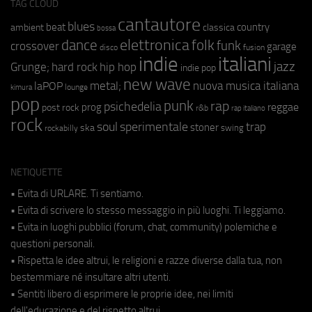
TAG CLOUD
cantautore
blues
beat
country
ambient
classica
bossa
elettronica
dance
folk
funk
crossover
garage
fusion
disco
indie
italiani
jazz
hip hop
Grunge;
hard rock
indie pop
new wave
metal;
nuova musica italiana
laPOP
lounge
kimura
pop
punk
rap
psichedelia
reggae
prog
post rock
r&b
rap italiano
rock
soul
sperimentale
trap
stoner
ska
swing
rockabilly
NETIQUETTE
• Evita di URLARE. Ti sentiamo.
• Evita di scrivere lo stesso messaggio in più luoghi. Ti leggiamo.
• Evita in luoghi pubblici (forum, chat, community) polemiche e
questioni personali.
• Rispetta le idee altrui, le religioni e razze diverse dalla tua, non
bestemmiare né insultare altri utenti.
• Sentiti libero di esprimere le proprie idee, nei limiti
dell'educazione e del rispetto altrui.