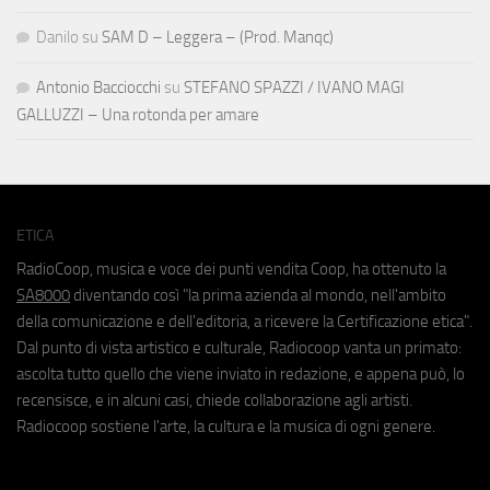
Danilo
su
SAM D – Leggera – (Prod. Manqc)
Antonio Bacciocchi
su
STEFANO SPAZZI / IVANO MAGI
GALLUZZI – Una rotonda per amare
ETICA
RadioCoop, musica e voce dei punti vendita Coop, ha ottenuto la
SA8000
diventando così "la prima azienda al mondo, nell'ambito
della comunicazione e dell'editoria, a ricevere la Certificazione etica".
Dal punto di vista artistico e culturale, Radiocoop vanta un primato:
ascolta tutto quello che viene inviato in redazione, e appena può, lo
recensisce, e in alcuni casi, chiede collaborazione agli artisti.
Radiocoop sostiene l'arte, la cultura e la musica di ogni genere.