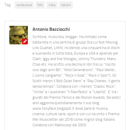
Tag:
cantautore
folk
indie
italiani
Antonio Bacciocchi
Scrittore, musicista, blogger. Ha militato come
batterista in una ventina di gruppi (tra cui Not Moving,
Link Quartet, Lilith), incidendo una cinquantina di dischi
e suonando in tutta Italia, Europa e USA e aprendo per
Clash, Iggy and the Stooges, Johnny Thunders, Manu
Chao etc. Ha scritto una decina di libri tra cui "Uscito
vivo dagli anni 80", "Mod Generations", "Paul Weller,
L’uomo cangiante", "Rock n Goal", "Rock n Spor"t, Gil
Scott-Heron Il Bob Dylan Nero" e "Ray Charles- Il genio
senza tempo". Collabora con i mensili “Classic Rock”,
"Vinile" e i quotidiani “Il Manifesto” e “Libertà”. E' tra i
giurati del Premio Tenco e del Rockol Awards. Da sedici
anni aggiorna quotidianamente il suo blog
www.tonyface.blogspot.it dove parla di musica,
cinema, culture varie, sport e con cui ha vinto il Premio
Mei Musicletter del 2016 come miglior blog italiano.
Collabora con Radiocoop dal 2003.