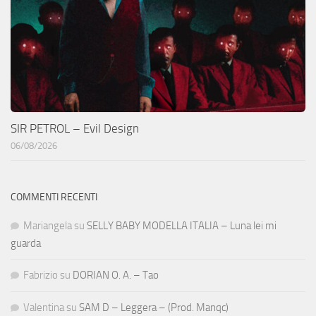
SIR PETROL – Evil Design
06/08/2026
COMMENTI RECENTI
Mariangela
su
SELLY BABY MODELLA ITALIA – Luna lei mi
guarda
Fabrizio
su
DORIAN O. A. – Tao
Valentina
su
SAM D – Leggera – (Prod. Manqc)