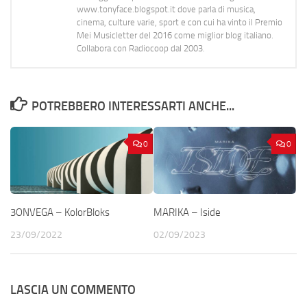
www.tonyface.blogspot.it dove parla di musica,
cinema, culture varie, sport e con cui ha vinto il Premio
Mei Musicletter del 2016 come miglior blog italiano.
Collabora con Radiocoop dal 2003.
POTREBBERO INTERESSARTI ANCHE...
0
0
3ONVEGA – KolorBloks
MARIKA – Iside
23/09/2022
02/09/2023
LASCIA UN COMMENTO