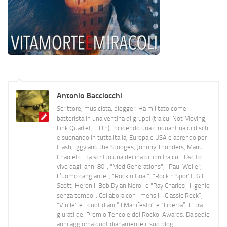
Antonio Bacciocchi
Scrittore, musicista, blogger. Ha militato come
batterista in una ventina di gruppi (tra cui Not Moving,
Link Quartet, Lilith), incidendo una cinquantina di dischi
e suonando in tutta Italia, Europa e USA e aprendo per
Clash, Iggy and the Stooges, Johnny Thunders, Manu
Chao etc. Ha scritto una decina di libri tra cui "Uscito
vivo dagli anni 80", "Mod Generations", "Paul Weller,
L’uomo cangiante", "Rock n Goal", "Rock n Spor"t, Gil
Scott-Heron Il Bob Dylan Nero" e "Ray Charles- Il genio
senza tempo". Collabora con i mensili “Classic Rock”,
"Vinile" e i quotidiani “Il Manifesto” e “Libertà”. E' tra i
giurati del Premio Tenco e del Rockol Awards. Da sedici
anni aggiorna quotidianamente il suo blog