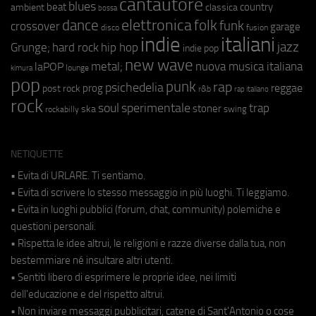
cantautore
blues
beat
country
ambient
classica
bossa
elettronica
dance
folk
funk
crossover
garage
fusion
disco
indie
italiani
jazz
hip hop
Grunge;
hard rock
indie pop
new wave
metal;
nuova musica italiana
laPOP
lounge
kimura
pop
punk
rap
psichedelia
reggae
prog
post rock
r&b
rap italiano
rock
soul
sperimentale
trap
stoner
ska
swing
rockabilly
NETIQUETTE
• Evita di URLARE. Ti sentiamo.
• Evita di scrivere lo stesso messaggio in più luoghi. Ti leggiamo.
• Evita in luoghi pubblici (forum, chat, community) polemiche e
questioni personali.
• Rispetta le idee altrui, le religioni e razze diverse dalla tua, non
bestemmiare né insultare altri utenti.
• Sentiti libero di esprimere le proprie idee, nei limiti
dell'educazione e del rispetto altrui.
• Non inviare messaggi pubblicitari, catene di Sant'Antonio o cose