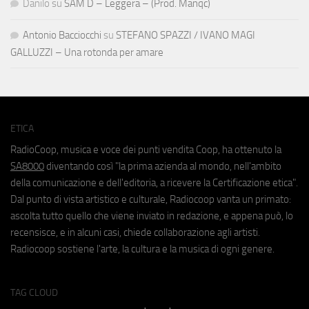
Danilo
su
SAM D – Leggera – (Prod. Manqc)
Antonio Bacciocchi
su
STEFANO SPAZZI / IVANO MAGI
GALLUZZI – Una rotonda per amare
ETICA
RadioCoop, musica e voce dei punti vendita Coop, ha ottenuto la
SA8000
diventando così "la prima azienda al mondo, nell'ambito
della comunicazione e dell'editoria, a ricevere la Certificazione etica".
Dal punto di vista artistico e culturale, Radiocoop vanta un primato:
ascolta tutto quello che viene inviato in redazione, e appena può, lo
recensisce, e in alcuni casi, chiede collaborazione agli artisti.
Radiocoop sostiene l'arte, la cultura e la musica di ogni genere.
TAG CLOUD