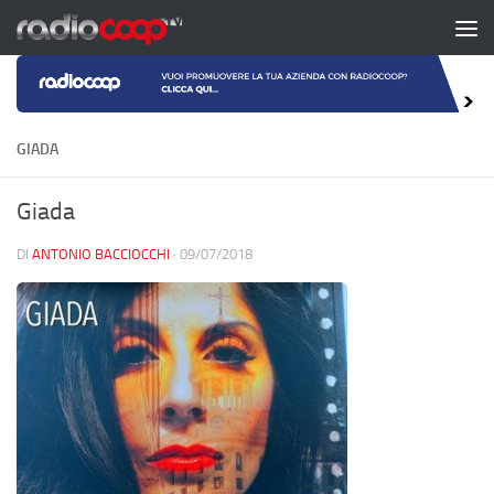
Salta al contenuto
GIADA
Giada
DI
ANTONIO BACCIOCCHI
·
09/07/2018