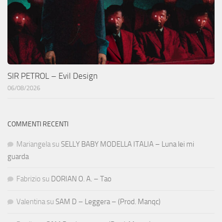
SIR PETROL – Evil Design
06/08/2026
COMMENTI RECENTI
Mariangela
su
SELLY BABY MODELLA ITALIA – Luna lei mi
guarda
Fabrizio
su
DORIAN O. A. – Tao
Valentina
su
SAM D – Leggera – (Prod. Manqc)