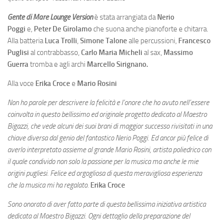
Gente di Mare Lounge Version
è stata arrangiata da
Nerio
Poggi
e,
Peter De Girolamo
che suona anche pianoforte e chitarra.
Alla batteria
Luca Trolli
,
Simone Talone
alle percussioni,
Francesco
Puglisi
al contrabbasso,
Carlo Maria Micheli
al sax,
Massimo
Guerra
tromba e agli archi
Marcello Sirignano.
Alla voce
Erika Croce
e
Mario Rosini
Non ho parole per descrivere la felicità e l’onore che ho avuto nell’essere
coinvolta in questo bellissimo ed originale progetto dedicato al Maestro
Bigazzi, che vede alcuni dei suoi brani di maggior successo rivisitati in una
chiave diversa dal genio del fantastico Nerio Poggi. Ed ancor più felice di
averlo interpretato assieme al grande Mario Rosini, artista poliedrico con
il quale condivido non solo la passione per la musica ma anche le mie
origini pugliesi. Felice ed orgogliosa di questa meravigliosa esperienza
che la musica mi ha regalato.
Erika Croce
Sono onorato di aver fatto parte di questa bellissima iniziativa artistica
dedicata al Maestro Bigazzi. Ogni dettaglio della preparazione del