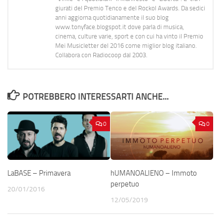
giurati del Premio Tenco e del Rockol Awards. Da sedici
anni aggiorna quotidianamente il suo blog
www.tonyface.blogspot.it dove parla di musica,
cinema, culture varie, sport e con cui ha vinto il Premio
Mei Musicletter del 2016 come miglior blog italiano.
Collabora con Radiocoop dal 2003.
POTREBBERO INTERESSARTI ANCHE...
0
0
LaBASE – Primavera
hUMANOALIENO – Immoto
perpetuo
20/01/2016
12/05/2019