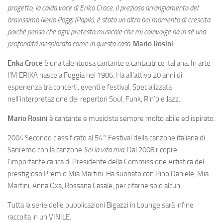
progetto, la calda voce di Erika Croce, il prezioso arrangiamento del
bravissimo Nerio Poggi (Papik), è stato un altro bel momento di crescita
poiché penso che ogni pretesto musicale che mi coinvolge ha in sé una
profondità inesplorata come in questo caso.
Mario Rosini
Erika Croce
è una talentuosa cantante e cantautrice italiana. In arte
I’M ERIKA nasce a Foggia nel 1986. Ha all’attivo 20 anni di
esperienza tra concerti, eventi e festival. Specializzata
nell’interpretazione dei repertori Soul, Funk, R’n’b e Jazz.
Mario Rosini
è cantante e musicista sempre molto abile ed ispirato.
2004 Secondo classificato al 54° Festival della canzone italiana di
Sanremo con la canzone
Sei la vita mia.
Dal 2008 ricopre
l’importante carica di Presidente della Commissione Artistica del
prestigioso Premio Mia Martini. Ha suonato con Pino Daniele, Mia
Martini, Anna Oxa, Rossana Casale, per citarne solo alcuni.
Tutta la serie delle pubblicazioni Bigazzi in Lounge sarà infine
raccolta in un VINILE.