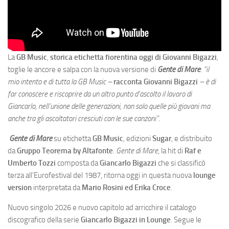
La
GB Music
,
storica etichetta fiorentina oggi di Giovanni Bigazzi
,
toglie le ancore e salpa con la nuova versione di
Gente di Mare
:
“il
mio intento e di tutta la GB Music –
racconta Giovanni Bigazzi
– è di
far conoscere e riscoprire da un altro punto d’ascolto il lavoro di
Giancarlo, nell’unione delle generazioni, non solo quelle più giovani ma
anche tra gli ascoltatori cresciuti con le sue canzoni”.
Gente di Mare
su etichetta
GB Music
, edizioni
Sugar
, e distribuito
da
Gruppo Teorema by Altafonte
.
Gente di Mare
, la hit di
Raf e
Umberto Tozzi
composta da
Giancarlo Bigazzi
che si classificò
terza all’Eurofestival del 1987, ritorna oggi in questa nuova
lounge
version
interpretata da
Mario Rosini ed Erika Croce
.
Nuovo singolo 2026 e nuovo capitolo ad arricchire il catalogo
discografico della serie
Giancarlo Bigazzi in Lounge
. Segue le