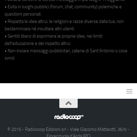
• Evita in luoghi pubblici (forum, chat, community) polemiche e
questioni personali.
• Rispetta le idee altrui, le religioni e razze diverse dalla tua, non
bestemmiare né insultare altri utenti.
• Sentiti libero di esprimere le proprie idee, nei limiti
dell'educazione e del rispetto altrui.
• Non inviare messaggi pubblicitari, catene di Sant'Antonio o cose
simili.
© 2015 - Radiocoop Edizioni srl - Viale Giacomo Matteotti, 36/b -
Fiorenzuola d'Arda (PC)