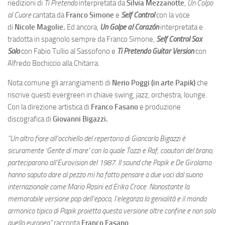
riedizioni di
Ti Pretendo
interpretata da
Silvia Mezzanotte
,
Un Colpo
al Cuore
cantata da
Franco Simone
e
Self Control
con la voce
di
Nicole Magolie.
Ed ancora,
Un Golpe al Corazón
interpretata e
tradotta in spagnolo sempre da Franco Simone,
Self Control Sax
Solo
con Fabio Tullio al Sassofono e
Ti Pretendo Guitar Version
con
Alfredo Bochiccio alla Chitarra.
Nota comune gli arrangiamenti di
Nerio Poggi (in arte Papik)
che
riscrive questi evergreen in chiave swing, jazz, orchestra, lounge.
Con la direzione artistica di
Franco Fasano
e produzione
discografica di
Giovanni Bigazzi.
“Un altro fiore all’occhiello del repertorio di Giancarlo Bigazzi è
sicuramente ‘Gente di mare’ con la quale Tozzi e Raf, coautori del brano,
parteciparono all’Eurovision del 1987. Il sound che Papik e De Girolamo
hanno saputo dare al pezzo mi ha fatto pensare a due voci dal suono
internazionale come Mario Rosini ed Erika Croce. Nonostante la
memorabile versione pop dell’epoca, l’eleganza la genialità e il mondo
armonico tipico di Papik proietta questa versione oltre confine e non solo
quello europeo”
racconta
Franco Fasano