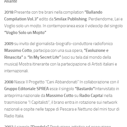
Aliante
2018
Presente con tre brani nella compilation
“Ballando
Compilation Vol.3”
edito da
Smilax Publishing
: Perdiendome, Lei e
Voglio solo un moijto. In contemporanea esce il videoclip del singolo
“Voglio Solo un Mojito”
2009
su invito del giornalista-biografo-conduttore radiofonico
Massimo Cotto
, partecipa con una sua opera,
“Evoluzione e
Rinascita”
a:
“In My Secret Life”
(voci su tela dal mondo della
musica) Mostra itinerante con la partecipazione di Artisti italiani e
internazionali.
2008
Nasce Il Progetto “Cani Abbandonati” In collaborazione con il
Gruppo Editoriale SPREA
esce il singolo
“Bastardo”
Intervistato in
anteprima nazionale da
Massimo Cotto
su
Radio Capita
l nella
trasmissione “I Capitalisti”, il brano entra in rotazione sui network
nazionali e ospite nelle tappe di Pescara e Nettuno del mini tour di
Radio Italia.
2003
il singolo
“Dondola”
Produzione artistica ed esecuzione,