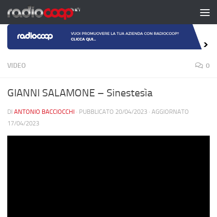
Salta al contenuto
VIDEO
0
GIANNI SALAMONE – Sinestesìa
DI
ANTONIO BACCIOCCHI
· PUBBLICATO
20/04/2023
· AGGIORNATO
17/04/2023