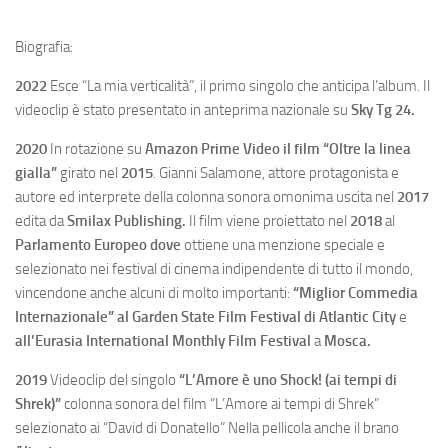
Biografia:
2022
Esce “La mia verticalità”, il primo singolo che anticipa l’album. Il
videoclip è stato presentato in anteprima nazionale su
Sky Tg 24.
2020
In rotazione su
Amazon Prime Video il film “Oltre la linea
gialla”
girato nel
2015
. Gianni Salamone, attore protagonista e
autore ed interprete della colonna sonora omonima uscita nel
2017
edita da
Smilax Publishing.
Il film viene proiettato nel
2018
al
Parlamento Europeo dove
ottiene una menzione speciale e
selezionato nei festival di cinema indipendente di tutto il mondo,
vincendone anche alcuni di molto importanti:
“Miglior Commedia
Internazionale” al Garden State Film Festival di Atlantic City
e
all’Eurasia International Monthly Film Festival
a
Mosca.
2019
Videoclip del singolo
“L’Amore è uno Shock! (ai tempi di
Shrek)”
colonna sonora del film “L’Amore ai tempi di Shrek”
selezionato ai “David di Donatello” Nella pellicola anche il brano