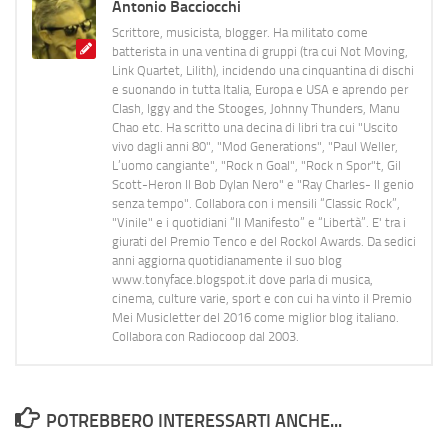
Antonio Bacciocchi
Scrittore, musicista, blogger. Ha militato come
batterista in una ventina di gruppi (tra cui Not Moving,
Link Quartet, Lilith), incidendo una cinquantina di dischi
e suonando in tutta Italia, Europa e USA e aprendo per
Clash, Iggy and the Stooges, Johnny Thunders, Manu
Chao etc. Ha scritto una decina di libri tra cui "Uscito
vivo dagli anni 80", "Mod Generations", "Paul Weller,
L’uomo cangiante", "Rock n Goal", "Rock n Spor"t, Gil
Scott-Heron Il Bob Dylan Nero" e "Ray Charles- Il genio
senza tempo". Collabora con i mensili “Classic Rock”,
"Vinile" e i quotidiani “Il Manifesto” e “Libertà”. E' tra i
giurati del Premio Tenco e del Rockol Awards. Da sedici
anni aggiorna quotidianamente il suo blog
www.tonyface.blogspot.it dove parla di musica,
cinema, culture varie, sport e con cui ha vinto il Premio
Mei Musicletter del 2016 come miglior blog italiano.
Collabora con Radiocoop dal 2003.
POTREBBERO INTERESSARTI ANCHE...