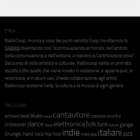
ETICA
RadioCoop, musica e voce dei punti vendita Coop, ha ottenuto la
SA8000
diventando così "la prima azienda al mondo, nell'ambito
della comunicazione e dell'editoria, a ricevere la Certificazione etica".
Dal punto di vista artistico e culturale, Radiocoop vanta un primato:
ascolta tutto quello che viene inviato in redazione, e appena può, lo
recensisce, e in alcuni casi, chiede collaborazione agli artisti.
Radiocoop sostiene l'arte, la cultura e la musica di ogni genere.
TAG CLOUD
cantautore
blues
beat
country
ambient
classica
bossa
elettronica
dance
folk
funk
crossover
garage
fusion
disco
indie
italiani
jazz
hip hop
Grunge;
hard rock
indie pop