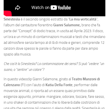
Sinestesìa
è il secondo singolo estratto da “
La mia verticalità
”,
l’album del cantautore fiorentino
Gianni Salamone,
brano che fa
parte del “Concept” di dodici tracce, in uscita ad Aprile 2023. Il disco,
un’ora e un minuto di contaminazioni musicali e testi che rimandano
ad atmosfere senza tempo al di là di mode e generi, comprende 12
canzoni dove spesso le parole si fanno da parte per dare ampio
spazio alla musica.
Che cos’è la Sinestesìa? La contaminazione dei sensi? Si può “vedere “un
suono, o “sentire” un colore”?
In questo videoclip Gianni Salamone, girato al
Teatro Manzoni di
Calenzano
(FI) con l’aiuto di
Katia Della Fonte
, performer dalle
movenze animali, ci riporta ad un essere quasi primitivo dalle
esigenze appunto, primarie: mangiare, odorare, toccare, fare sesso,
in uno shaker di contaminazioni che lo libererà dalle costrizioni di
una vita che sempre più spesso ci aliena dalla realtà. Sinestesìa è un