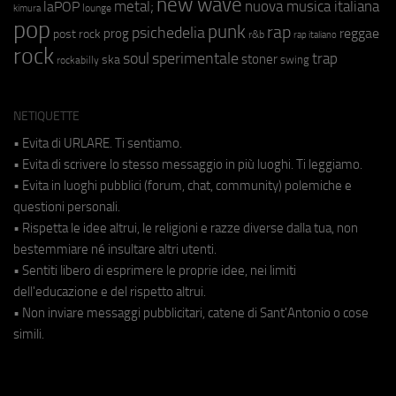
new wave
metal;
nuova musica italiana
laPOP
lounge
kimura
pop
punk
rap
psichedelia
reggae
prog
post rock
r&b
rap italiano
rock
soul
sperimentale
trap
stoner
ska
swing
rockabilly
NETIQUETTE
• Evita di URLARE. Ti sentiamo.
• Evita di scrivere lo stesso messaggio in più luoghi. Ti leggiamo.
• Evita in luoghi pubblici (forum, chat, community) polemiche e
questioni personali.
• Rispetta le idee altrui, le religioni e razze diverse dalla tua, non
bestemmiare né insultare altri utenti.
• Sentiti libero di esprimere le proprie idee, nei limiti
dell'educazione e del rispetto altrui.
• Non inviare messaggi pubblicitari, catene di Sant'Antonio o cose
simili.