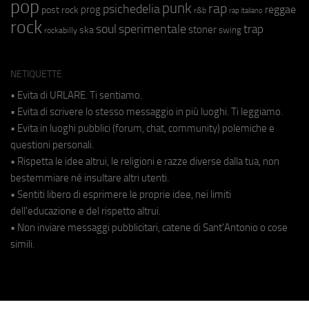
pop
punk
rap
psichedelia
reggae
prog
post rock
r&b
rap italiano
rock
soul
sperimentale
trap
stoner
ska
swing
rockabilly
NETIQUETTE
• Evita di URLARE. Ti sentiamo.
• Evita di scrivere lo stesso messaggio in più luoghi. Ti leggiamo.
• Evita in luoghi pubblici (forum, chat, community) polemiche e
questioni personali.
• Rispetta le idee altrui, le religioni e razze diverse dalla tua, non
bestemmiare né insultare altri utenti.
• Sentiti libero di esprimere le proprie idee, nei limiti
dell'educazione e del rispetto altrui.
• Non inviare messaggi pubblicitari, catene di Sant'Antonio o cose
simili.