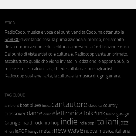
ETICA
RadioCoop, musica e voce dei punti vendita Coop, ha ottenuto la
SA8000
diventando così "la prima azienda al mondo, nell'ambito
della comunicazione e dell'editoria, a ricevere la Certificazione etica".
Dal punto di vista artistico e culturale, Radiocoop vanta un primato:
ascolta tutto quello che viene inviato in redazione, e appena può, lo
recensisce, e in alcuni casi, chiede collaborazione agli artisti.
Radiocoop sostiene l'arte, la cultura e la musica di ogni genere.
TAG CLOUD
cantautore
blues
beat
country
ambient
classica
bossa
elettronica
dance
folk
funk
crossover
garage
fusion
disco
indie
italiani
jazz
hip hop
Grunge;
hard rock
indie pop
new wave
metal;
nuova musica italiana
laPOP
lounge
kimura