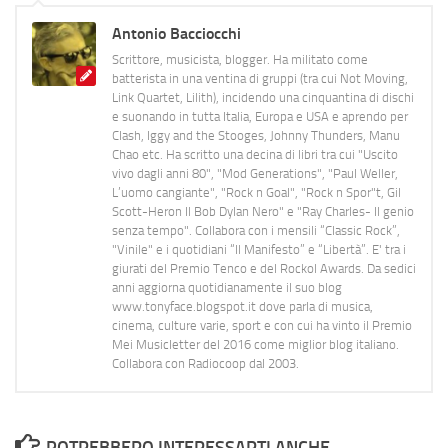
Antonio Bacciocchi
Scrittore, musicista, blogger. Ha militato come
batterista in una ventina di gruppi (tra cui Not Moving,
Link Quartet, Lilith), incidendo una cinquantina di dischi
e suonando in tutta Italia, Europa e USA e aprendo per
Clash, Iggy and the Stooges, Johnny Thunders, Manu
Chao etc. Ha scritto una decina di libri tra cui "Uscito
vivo dagli anni 80", "Mod Generations", "Paul Weller,
L’uomo cangiante", "Rock n Goal", "Rock n Spor"t, Gil
Scott-Heron Il Bob Dylan Nero" e "Ray Charles- Il genio
senza tempo". Collabora con i mensili “Classic Rock”,
"Vinile" e i quotidiani “Il Manifesto” e “Libertà”. E' tra i
giurati del Premio Tenco e del Rockol Awards. Da sedici
anni aggiorna quotidianamente il suo blog
www.tonyface.blogspot.it dove parla di musica,
cinema, culture varie, sport e con cui ha vinto il Premio
Mei Musicletter del 2016 come miglior blog italiano.
Collabora con Radiocoop dal 2003.
POTREBBERO INTERESSARTI ANCHE...