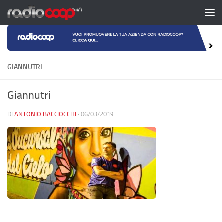
Salta al contenuto
GIANNUTRI
Giannutri
DI
ANTONIO BACCIOCCHI
·
06/03/2019