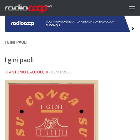
Salta al contenuto
I GINI PAOLI
I gini paoli
DI
ANTONIO BACCIOCCHI
·
02/01/2023