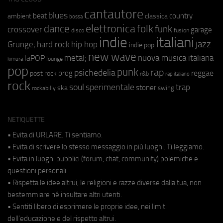
cantautore
blues
beat
country
ambient
classica
bossa
elettronica
dance
folk
funk
crossover
garage
fusion
disco
indie
italiani
jazz
hip hop
Grunge;
hard rock
indie pop
new wave
metal;
nuova musica italiana
laPOP
lounge
kimura
pop
punk
rap
psichedelia
reggae
prog
post rock
r&b
rap italiano
rock
soul
sperimentale
trap
stoner
ska
swing
rockabilly
NETIQUETTE
• Evita di URLARE. Ti sentiamo.
• Evita di scrivere lo stesso messaggio in più luoghi. Ti leggiamo.
• Evita in luoghi pubblici (forum, chat, community) polemiche e
questioni personali.
• Rispetta le idee altrui, le religioni e razze diverse dalla tua, non
bestemmiare né insultare altri utenti.
• Sentiti libero di esprimere le proprie idee, nei limiti
dell'educazione e del rispetto altrui.