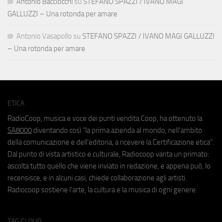
Antonio Bacciocchi
su
STEFANO SPAZZI / IVANO MAGI
GALLUZZI – Una rotonda per amare
Antonio Vasapollo
su
STEFANO SPAZZI / IVANO MAGI GALLUZZI
– Una rotonda per amare
ETICA
RadioCoop, musica e voce dei punti vendita Coop, ha ottenuto la
SA8000
diventando così "la prima azienda al mondo, nell'ambito
della comunicazione e dell'editoria, a ricevere la Certificazione etica".
Dal punto di vista artistico e culturale, Radiocoop vanta un primato:
ascolta tutto quello che viene inviato in redazione, e appena può, lo
recensisce, e in alcuni casi, chiede collaborazione agli artisti.
Radiocoop sostiene l'arte, la cultura e la musica di ogni genere.
TAG CLOUD