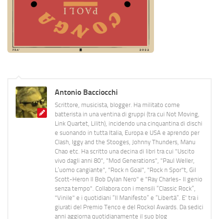
Antonio Bacciocchi
Scrittore, musicista, blogger. Ha militato come
batterista in una ventina di gruppi (tra cui Not Moving,
Link Quartet, Lilith), incidendo una cinquantina di dischi
e suonando in tutta Italia, Europa e USA e aprendo per
Clash, Iggy and the Stooges, Johnny Thunders, Manu
Chao etc. Ha scritto una decina di libri tra cui "Uscito
vivo dagli anni 80", "Mod Generations", "Paul Weller,
L’uomo cangiante", "Rock n Goal", "Rock n Spor"t, Gil
Scott-Heron Il Bob Dylan Nero" e "Ray Charles- Il genio
senza tempo". Collabora con i mensili “Classic Rock”,
"Vinile" e i quotidiani “Il Manifesto” e “Libertà”. E' tra i
giurati del Premio Tenco e del Rockol Awards. Da sedici
anni aggiorna quotidianamente il suo blog