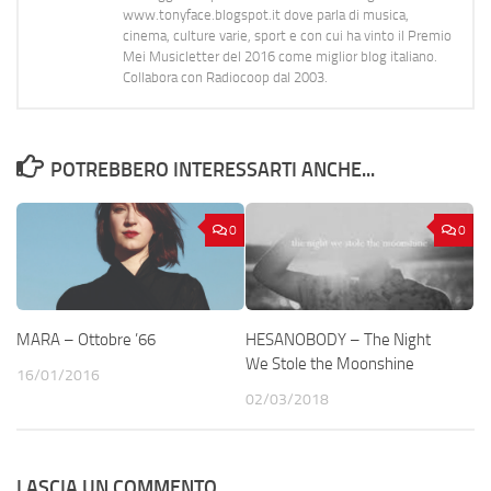
www.tonyface.blogspot.it dove parla di musica,
cinema, culture varie, sport e con cui ha vinto il Premio
Mei Musicletter del 2016 come miglior blog italiano.
Collabora con Radiocoop dal 2003.
POTREBBERO INTERESSARTI ANCHE...
0
0
MARA – Ottobre ’66
HESANOBODY – The Night
We Stole the Moonshine
16/01/2016
02/03/2018
LASCIA UN COMMENTO