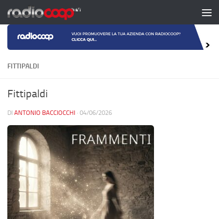
Salta al contenuto
FITTIPALDI
Fittipaldi
DI
ANTONIO BACCIOCCHI
·
04/06/2026