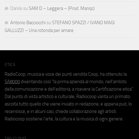
Danilo
su
SAM D – Leggera – (Prod. Manqc)
Antonio Bacciocchi
su
STEFANO SPAZZI / IVANO MAGI
GALLUZZI – Una rotonda per amare
ETICA
RadioCoop, musica e voce dei punti vendita Coop, ha ottenuto la
SA8000
diventando così "la prima azienda al mondo, nell'ambito
della comunicazione e dell'editoria, a ricevere la Certificazione etica".
Dal punto di vista artistico e culturale, Radiocoop vanta un primato:
ascolta tutto quello che viene inviato in redazione, e appena può, lo
recensisce, e in alcuni casi, chiede collaborazione agli artisti.
Radiocoop sostiene l'arte, la cultura e la musica di ogni genere.
TAG CLOUD