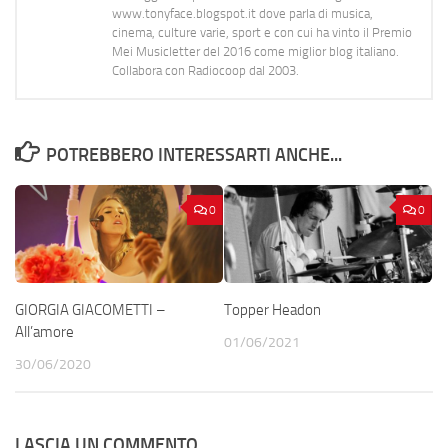
www.tonyface.blogspot.it dove parla di musica,
cinema, culture varie, sport e con cui ha vinto il Premio
Mei Musicletter del 2016 come miglior blog italiano.
Collabora con Radiocoop dal 2003.
POTREBBERO INTERESSARTI ANCHE...
0
0
GIORGIA GIACOMETTI –
Topper Headon
All’amore
01/06/2021
30/06/2020
LASCIA UN COMMENTO