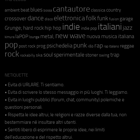
cantautore
blues
beat
country
ambient
classica
bossa
elettronica
dance
folk
funk
crossover
garage
fusion
disco
indie
italiani
jazz
hip hop
Grunge;
hard rock
indie pop
new wave
metal;
nuova musica italiana
laPOP
lounge
kimura
pop
punk
rap
psichedelia
reggae
prog
post rock
r&b
rap italiano
rock
soul
sperimentale
trap
stoner
ska
swing
rockabilly
NETIQUETTE
• Evita di URLARE. Ti sentiamo.
• Evita di scrivere lo stesso messaggio in più luoghi. Ti leggiamo.
• Evita in luoghi pubblici (forum, chat, community) polemiche e
questioni personali.
• Rispetta le idee altrui, le religioni e razze diverse dalla tua, non
bestemmiare né insultare altri utenti.
• Sentiti libero di esprimere le proprie idee, nei limiti
dell'educazione e del rispetto altrui.