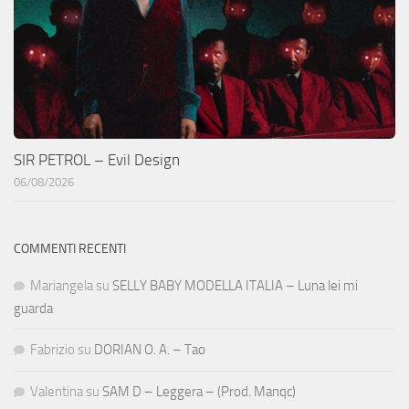
SIR PETROL – Evil Design
06/08/2026
COMMENTI RECENTI
Mariangela
su
SELLY BABY MODELLA ITALIA – Luna lei mi
guarda
Fabrizio
su
DORIAN O. A. – Tao
Valentina
su
SAM D – Leggera – (Prod. Manqc)