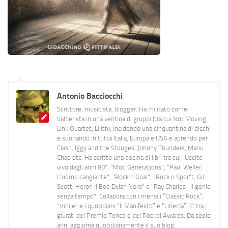
Antonio Bacciocchi
Scrittore, musicista, blogger. Ha militato come
batterista in una ventina di gruppi (tra cui Not Moving,
Link Quartet, Lilith), incidendo una cinquantina di dischi
e suonando in tutta Italia, Europa e USA e aprendo per
Clash, Iggy and the Stooges, Johnny Thunders, Manu
Chao etc. Ha scritto una decina di libri tra cui "Uscito
vivo dagli anni 80", "Mod Generations", "Paul Weller,
L’uomo cangiante", "Rock n Goal", "Rock n Spor"t, Gil
Scott-Heron Il Bob Dylan Nero" e "Ray Charles- Il genio
senza tempo". Collabora con i mensili “Classic Rock”,
"Vinile" e i quotidiani “Il Manifesto” e “Libertà”. E' tra i
giurati del Premio Tenco e del Rockol Awards. Da sedici
anni aggiorna quotidianamente il suo blog