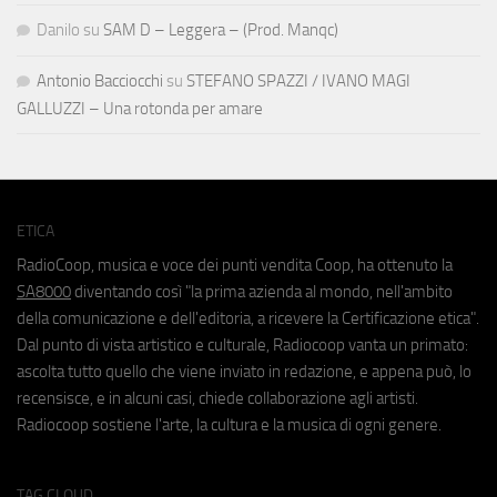
Danilo
su
SAM D – Leggera – (Prod. Manqc)
Antonio Bacciocchi
su
STEFANO SPAZZI / IVANO MAGI
GALLUZZI – Una rotonda per amare
ETICA
RadioCoop, musica e voce dei punti vendita Coop, ha ottenuto la
SA8000
diventando così "la prima azienda al mondo, nell'ambito
della comunicazione e dell'editoria, a ricevere la Certificazione etica".
Dal punto di vista artistico e culturale, Radiocoop vanta un primato:
ascolta tutto quello che viene inviato in redazione, e appena può, lo
recensisce, e in alcuni casi, chiede collaborazione agli artisti.
Radiocoop sostiene l'arte, la cultura e la musica di ogni genere.
TAG CLOUD