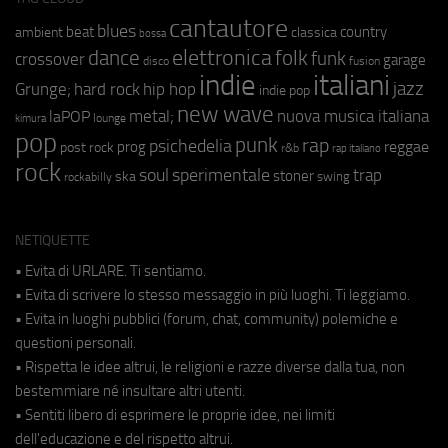
cantautore
blues
beat
country
ambient
classica
bossa
elettronica
dance
folk
funk
crossover
garage
fusion
disco
indie
italiani
jazz
hip hop
Grunge;
hard rock
indie pop
new wave
metal;
nuova musica italiana
laPOP
lounge
kimura
pop
punk
rap
psichedelia
reggae
prog
post rock
r&b
rap italiano
rock
soul
sperimentale
trap
stoner
ska
swing
rockabilly
NETIQUETTE
• Evita di URLARE. Ti sentiamo.
• Evita di scrivere lo stesso messaggio in più luoghi. Ti leggiamo.
• Evita in luoghi pubblici (forum, chat, community) polemiche e
questioni personali.
• Rispetta le idee altrui, le religioni e razze diverse dalla tua, non
bestemmiare né insultare altri utenti.
• Sentiti libero di esprimere le proprie idee, nei limiti
dell'educazione e del rispetto altrui.