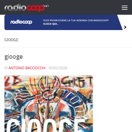
Salta al contenuto
GIOOGE
giooge
DI
ANTONIO BACCIOCCHI
·
10/02/2026