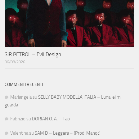
SIR PETROL – Evil Design
06/08/2026
COMMENTI RECENTI
Mariangela
su
SELLY BABY MODELLA ITALIA – Luna lei mi
guarda
Fabrizio
su
DORIAN O. A. – Tao
Valentina
su
SAM D – Leggera – (Prod. Manqc)