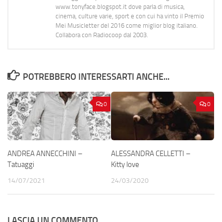
www.tonyface.blogspot.it dove parla di musica,
cinema, culture varie, sport e con cui ha vinto il Premio
Mei Musicletter del 2016 come miglior blog italiano.
Collabora con Radiocoop dal 2003.
POTREBBERO INTERESSARTI ANCHE...
0
0
ANDREA ANNECCHINI –
ALESSANDRA CELLETTI –
Tatuaggi
Kitty love
14/07/2021
24/03/2020
LASCIA UN COMMENTO