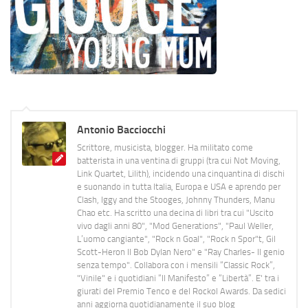
Antonio Bacciocchi
Scrittore, musicista, blogger. Ha militato come
batterista in una ventina di gruppi (tra cui Not Moving,
Link Quartet, Lilith), incidendo una cinquantina di dischi
e suonando in tutta Italia, Europa e USA e aprendo per
Clash, Iggy and the Stooges, Johnny Thunders, Manu
Chao etc. Ha scritto una decina di libri tra cui "Uscito
vivo dagli anni 80", "Mod Generations", "Paul Weller,
L’uomo cangiante", "Rock n Goal", "Rock n Spor"t, Gil
Scott-Heron Il Bob Dylan Nero" e "Ray Charles- Il genio
senza tempo". Collabora con i mensili “Classic Rock”,
"Vinile" e i quotidiani “Il Manifesto” e “Libertà”. E' tra i
giurati del Premio Tenco e del Rockol Awards. Da sedici
anni aggiorna quotidianamente il suo blog