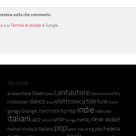
prossima volta che commento.
cy
e ai
Termini di utilizzo
di Google.
TAG CLOUD
cantautore
blues
beat
country
ambient
classica
bossa
elettronica
dance
folk
funk
crossover
fusion
disco
indie
hip hop
Grunge;
hard rock
garage
indie pop
italiani
new wave
jazz
metal;
laPOP
lounge
kimura
pop
psichedelia
nuova musica italiana
prog
post rock