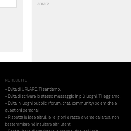
amare
NETIQUETTE
• Evita di URLARE. Ti sentiamo.
• Evita di scrivere lo stesso messaggio in più luoghi. Ti leggiamo.
• Evita in luoghi pubblici (forum, chat, community) polemiche e
questioni personali.
• Rispetta le idee altrui, le religioni e razze diverse dalla tua, non
bestemmiare né insultare altri utenti.