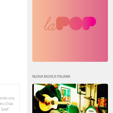
NUOVA MUSICA ITALIANA
idendo una
Manu Chao
 Goal",