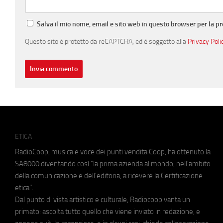
Salva il mio nome, email e sito web in questo browser per la 
Questo sito è protetto da reCAPTCHA, ed è soggetto alla
Privacy Poli
ETICA
RadioCoop, musica e voce dei punti vendita Coop, ha ottenuto la
SA8000
diventando così "la prima azienda al mondo, nell'ambito
della comunicazione e dell'editoria, a ricevere la Certificazione
etica".
Dal punto di vista artistico e culturale, Radiocoop vanta un
primato: ascolta tutto quello che viene inviato in redazione, e