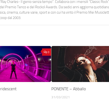
Ray Charles- Il genio senza tempo". Collabora con i mensili “Classic Rock”,
urati del Premio Tenco e del Rockol Awards. Da sedici anni aggiorna quotidia
a, cinema, culture varie, sport e con cui ha vinto il Premio Mei Musiclett
ocoop dal 2003.
0
ridescent
PONENTE – Abballo
31/03/2021