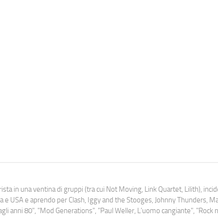
ista in una ventina di gruppi (tra cui Not Moving, Link Quartet, Lilith), inc
uropa e USA e aprendo per Clash, Iggy and the Stooges, Johnny Thunders, 
o dagli anni 80", "Mod Generations", "Paul Weller, L’uomo cangiante", "Rock n