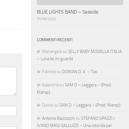
BLUE LIGHTS BAND – Seaside
05/08/2026
COMMENTI RECENTI
Mariangela
su
SELLY BABY MODELLA ITALIA
– Luna lei mi guarda
Fabrizio
su
DORIAN O. A. – Tao
Valentina
su
SAM D – Leggera – (Prod.
Manqc)
Danilo
su
SAM D – Leggera – (Prod. Manqc)
Antonio Bacciocchi
su
STEFANO SPAZZI /
IVANO MAGI GALLUZZI – Una rotonda per