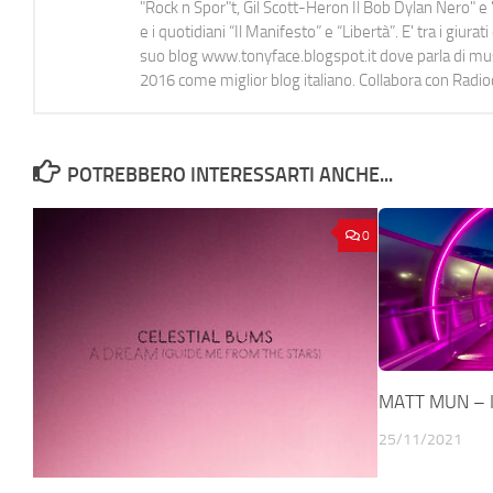
"Rock n Spor"t, Gil Scott-Heron Il Bob Dylan Nero" e "
e i quotidiani “Il Manifesto” e “Libertà”. E' tra i gi
suo blog www.tonyface.blogspot.it dove parla di music
2016 come miglior blog italiano. Collabora con Radi
POTREBBERO INTERESSARTI ANCHE...
0
MATT MUN – I
25/11/2021