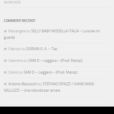
06/08/2026
COMMENTI RECENTI
Mariangela
su
SELLY BABY MODELLA ITALIA – Luna lei mi
guarda
Fabrizio
su
DORIAN O. A. – Tao
Valentina
su
SAM D – Leggera – (Prod. Manqc)
Danilo
su
SAM D – Leggera – (Prod. Manqc)
Antonio Bacciocchi
su
STEFANO SPAZZI / IVANO MAGI
GALLUZZI – Una rotonda per amare