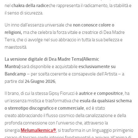
nel
chakra della radice
che rappresenta il radicamento, la stabilità e
il senso di sicurezza.
Un inno dall’essenza universale che
non conosce colore o
religioni,
ma che celebra la forza vitale e creatrice di Dea Madre
Terra, che ci avvolge nel suo abbraccio in tutta la sua bellezza e
maestosità.
La versione digitale di Dea Madre Terra
(Alkemic
Mantra)
sarà disponibile e acquistabile
esclusivamente su
Bandcamp
– per scelta coerente e consapevole dell’Artista – a
partire dal
24 Giugno 2026
,
Il brano, di cui la stessa Gipsy Fiorucci è
autrice e compositrice
, ha
un’essenza mistica e trasformativa che
esula da qualsiasi schema
o stereotipo discografico e commerciale
, ed è stato
creato abbracciando il flusso cosmico della canalizzazione e della
profonda connessione con l’universo che, attraverso la
sinergia
Melumalkemica®
, si trasforma in un linguaggio primigenio
capace di toccare corde interiori fondamentali e arrivare all’anima di