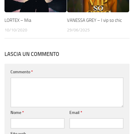
LORTEX – Mia
VANESSA GREY – I vip so chic
10/10/2020
29/06/2025
LASCIA UN COMMENTO
Commento
*
Nome
*
Email
*
Sito web