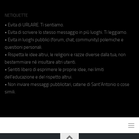
NETIQUETTE
• Evita di URLARE. Ti sentiamo.
• Evita di scrivere lo stesso messaggio in più luoghi. Ti leggiamo.
• Evita in luoghi pubblici (forum, chat, community) polemiche e
questioni personali.
• Rispetta le idee altrui, le religioni e razze diverse dalla tua, non
bestemmiare né insultare altri utenti.
• Sentiti libero di esprimere le proprie idee, nei limiti
dell'educazione e del rispetto altrui.
• Non inviare messaggi pubblicitari, catene di Sant'Antonio o cose
simili.