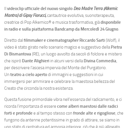
Il
videoclip ufficiale del nuovo singolo
Dea Madre Terra (Alkemic
Mantra) di Gipsy Fiorucci,
cantautrice evolutiva, suonoterapeuta,
creatrice di Pop Alkemico® e musica trasformativa, già
disponibile
in radio e sulla piattaforma Bandcamp da Mercoledì 24 Giugno
.
Diretto dal
filmmaker e cinematographer Riccardo Sarti
(Wolf), il
video è stato girato nello scenario magico e suggestivo della
Pietra
Di Bismantova
(RE), un luogo avvolto da secoli di folclore e mistero
che ispirò
Dante Alighieri
in alcuni versi della
Divina Commedia
,
per descrivere l’ascesa impervia del Monte del Purgatorio.
Un
teatro a cielo aperto
di immagini e suggestioni in cui
immergersi per ammirare e celebrare la maestosa bellezza del
Creato che circonda la nostra esistenza.
Questa fusione primordiale vibra nell’essenza del radicamento, e ci
ricorda l’importanza di essere
come alberi maestosi dalle radici
forti e profonde
e al tempo stesso con
fronde alte e rigogliose
, che
fungono da antenne potentissime in grado di attirare, se siamo in
uno stato di centratura ed armonia interiore, ciò che è più allineato