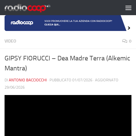
Salta al contenuto
VIDEO
0
GIPSY FIORUCCI – Dea Madre Terra (Alkemic
Mantra)
DI
ANTONIO BACCIOCCHI
· PUBBLICATO
01/07/2026
· AGGIORNATO
29/06/2026