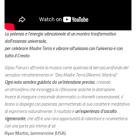
La potenza e l’energia vibrazionale di un mantra trasformativo
dall’essenza universale,
per celebrare Madre Terra e vibrare all’unisono con l’universo e con
tutto il Creato
Gipsy Fiorucci affronta la musica come qualcosa di ben più profondo del
semplice intrattenimento in “Dea Madre Terra (Alkemic Mantra)”.
Ogni nota sembra guidata da un’intenzione precisa
, creando
un’atmosfera che incoraggia la riflessione anziché la distrazione.
Invece di inseguire crescendo drammatici o ritornelli convenzionali, il
brano si dispiega con pazienza, permettendo al suo carattere meditativo
di esprimersi naturalmente. Il risultato è
un’esperienza d’ascolto
rigenerante
, che offre una rara opportunità di rallentare e riconnettersi
con una parte più intima di sé.
Ryan Martin, Jammerzine (USA)