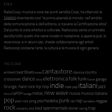
ETICA
RadioCoop, musica e voce dei punti vendita Coop, ha ottenuto la
SA8000
diventando così "la prima azienda al mondo, nell'ambito
della comunicazione e dell'editoria, a ricevere la Certificazione etica".
Dal punto di vista artistico e culturale, Radiocoop vanta un primato:
ascolta tutto quello che viene inviato in redazione, e appena può, lo
recensisce, e in alcuni casi, chiede collaborazione agli artisti.
Radiocoop sostiene l'arte, la cultura e la musica di ogni genere.
TAG CLOUD
cantautore
blues
beat
country
ambient
classica
bossa
elettronica
dance
folk
funk
crossover
garage
fusion
disco
indie
italiani
jazz
hip hop
Grunge;
hard rock
indie pop
new wave
metal;
nuova musica italiana
laPOP
lounge
kimura
pop
punk
rap
psichedelia
reggae
prog
post rock
r&b
rap italiano
rock
soul
sperimentale
trap
stoner
ska
swing
rockabilly