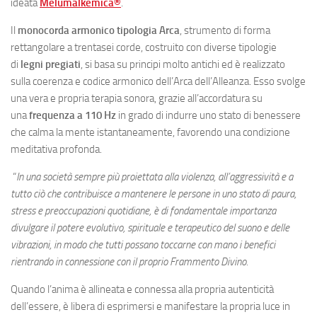
ideata
Melumalkemica®
.
Il
monocorda armonico tipologia Arca
, strumento di forma
rettangolare a trentasei corde, costruito con diverse tipologie
di
legni pregiati
, si basa su principi molto antichi ed è realizzato
sulla coerenza e codice armonico dell’Arca dell’Alleanza. Esso svolge
una vera e propria terapia sonora, grazie all’accordatura su
una
frequenza a 110 Hz
in grado di indurre uno stato di benessere
che calma la mente istantaneamente, favorendo una condizione
meditativa profonda.
“
In una società sempre più proiettata alla violenza, all’aggressività e a
tutto ciò che contribuisce a mantenere le persone in uno stato di paura,
stress e preoccupazioni quotidiane, è di fondamentale importanza
divulgare il potere evolutivo, spirituale e terapeutico del suono e delle
vibrazioni, in modo che tutti possano toccarne con mano i benefici
rientrando in connessione con il proprio Frammento Divino.
Quando l’anima è allineata e connessa alla propria autenticità
dell’essere, è libera di esprimersi e manifestare la propria luce in