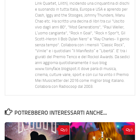
Link Quartet, Lilith), incidendo una cinquantina di dischi
e suonando in tutta Italia, Europa e USA e aprendo per
Clash, Iggy and the Stooges, Johnny Thunders, Manu
Chao etc. Ha scritto una decina di libri tra cui "Uscito
vivo dagli anni 80", "Mod Generations", "Paul Weller,
L’uomo cangiante", "Rock n Goal", "Rock n Spor"t, Gil
Scott-Heron Il Bob Dylan Nero" e "Ray Charles- Il genio
senza tempo". Collabora con i mensili “Classic Rock”,
"Vinile" e i quotidiani “Il Manifesto” e “Libertà”. E' tra i
giurati del Premio Tenco e del Rockol Awards. Da sedici
anni aggiorna quotidianamente il suo blog
www.tonyface.blogspot.it dove parla di musica,
cinema, culture varie, sport e con cui ha vinto il Premio
Mei Musicletter del 2016 come miglior blog italiano.
Collabora con Radiocoop dal 2003.
POTREBBERO INTERESSARTI ANCHE...
0
0