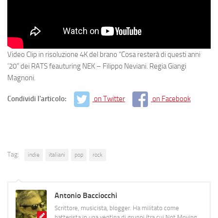
Video Clip in risoluzione 4K del brano “Cosa resterà di questi anni
’20” dei RATS feauturing NEK – Filippo Neviani. Regia Giangi
Magnoni.
Condividi l'articolo:
on Twitter
on Facebook
Tag:
indie
italiani
pop
rock
Antonio Bacciocchi
Scrittore, musicista, blogger. Ha militato come
batterista in una ventina di gruppi (tra cui Not Moving,