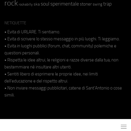
rock
soul
sperimentale
trap
stoner
ska
swing
rockabilly
NETIQUETTE
• Evita di URLARE. Ti sentiamo.
• Evita di scrivere lo stesso messaggio in più luoghi. Ti leggiamo.
• Evita in luoghi pubblici (forum, chat, community) polemiche e
questioni personali.
• Rispetta le idee altrui, le religioni e razze diverse dalla tua, non
bestemmiare né insultare altri utenti.
• Sentiti libero di esprimere le proprie idee, nei limiti
dell'educazione e del rispetto altrui.
• Non inviare messaggi pubblicitari, catene di Sant'Antonio o cose
simili.