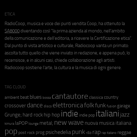
ETICA
RadioCoop, musica e voce dei punti vendita Coop, ha ottenuto la
SA8000
diventando così "la prima azienda al mondo, nell'ambito
della comunicazione e dell'editoria, a ricevere la Certificazione etica".
Dal punto di vista artistico e culturale, Radiocoop vanta un primato:
ascolta tutto quello che viene inviato in redazione, e appena può, lo
recensisce, e in alcuni casi, chiede collaborazione agli artisti.
Radiocoop sostiene l'arte, la cultura e la musica di ogni genere.
TAG CLOUD
cantautore
blues
beat
country
ambient
classica
bossa
elettronica
dance
folk
funk
crossover
garage
fusion
disco
indie
italiani
jazz
hip hop
Grunge;
hard rock
indie pop
new wave
metal;
nuova musica italiana
laPOP
lounge
kimura
pop
punk
rap
psichedelia
reggae
prog
post rock
r&b
rap italiano