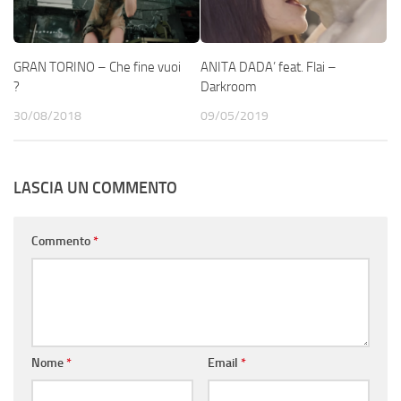
GRAN TORINO – Che fine vuoi
ANITA DADA’ feat. Flai –
?
Darkroom
30/08/2018
09/05/2019
LASCIA UN COMMENTO
Commento
*
Nome
*
Email
*