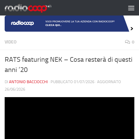
Salta al contenuto
VIDEO
0
RATS featuring NEK – Cosa resterà di questi
anni ’20
DI
ANTONIO BACCIOCCHI
· PUBBLICATO
01/07/2026
· AGGIORNATO
26/06/2026