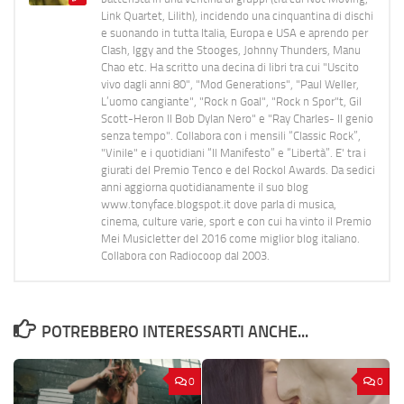
Link Quartet, Lilith), incidendo una cinquantina di dischi
e suonando in tutta Italia, Europa e USA e aprendo per
Clash, Iggy and the Stooges, Johnny Thunders, Manu
Chao etc. Ha scritto una decina di libri tra cui "Uscito
vivo dagli anni 80", "Mod Generations", "Paul Weller,
L’uomo cangiante", "Rock n Goal", "Rock n Spor"t, Gil
Scott-Heron Il Bob Dylan Nero" e "Ray Charles- Il genio
senza tempo". Collabora con i mensili “Classic Rock”,
"Vinile" e i quotidiani “Il Manifesto” e “Libertà”. E' tra i
giurati del Premio Tenco e del Rockol Awards. Da sedici
anni aggiorna quotidianamente il suo blog
www.tonyface.blogspot.it dove parla di musica,
cinema, culture varie, sport e con cui ha vinto il Premio
Mei Musicletter del 2016 come miglior blog italiano.
Collabora con Radiocoop dal 2003.
POTREBBERO INTERESSARTI ANCHE...
0
0