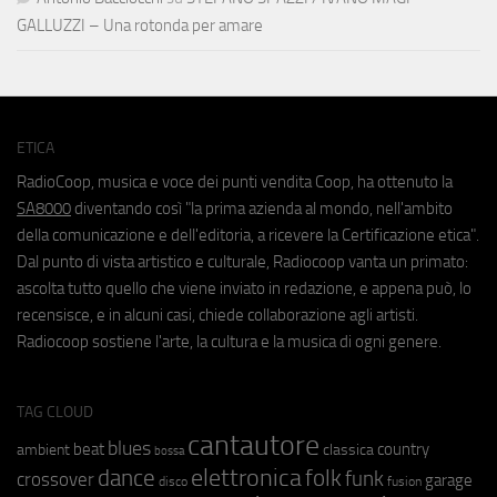
GALLUZZI – Una rotonda per amare
ETICA
RadioCoop, musica e voce dei punti vendita Coop, ha ottenuto la
SA8000
diventando così "la prima azienda al mondo, nell'ambito
della comunicazione e dell'editoria, a ricevere la Certificazione etica".
Dal punto di vista artistico e culturale, Radiocoop vanta un primato:
ascolta tutto quello che viene inviato in redazione, e appena può, lo
recensisce, e in alcuni casi, chiede collaborazione agli artisti.
Radiocoop sostiene l'arte, la cultura e la musica di ogni genere.
TAG CLOUD
cantautore
blues
beat
country
ambient
classica
bossa
elettronica
dance
folk
funk
crossover
garage
fusion
disco