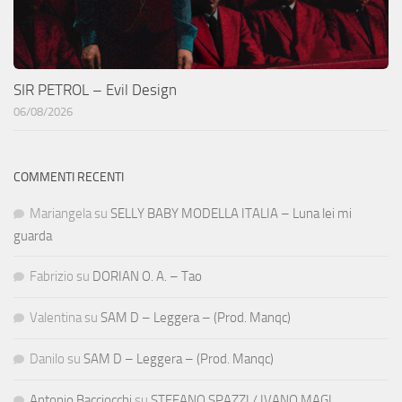
SIR PETROL – Evil Design
06/08/2026
COMMENTI RECENTI
Mariangela
su
SELLY BABY MODELLA ITALIA – Luna lei mi
guarda
Fabrizio
su
DORIAN O. A. – Tao
Valentina
su
SAM D – Leggera – (Prod. Manqc)
Danilo
su
SAM D – Leggera – (Prod. Manqc)
Antonio Bacciocchi
su
STEFANO SPAZZI / IVANO MAGI