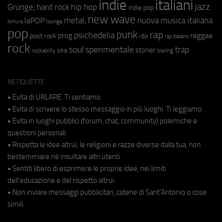
indie
italiani
jazz
hip hop
Grunge;
hard rock
indie pop
new wave
metal;
nuova musica italiana
laPOP
lounge
kimura
pop
punk
rap
psichedelia
reggae
prog
post rock
r&b
rap italiano
rock
soul
sperimentale
trap
stoner
ska
swing
rockabilly
NETIQUETTE
• Evita di URLARE. Ti sentiamo.
• Evita di scrivere lo stesso messaggio in più luoghi. Ti leggiamo.
• Evita in luoghi pubblici (forum, chat, community) polemiche e
questioni personali.
• Rispetta le idee altrui, le religioni e razze diverse dalla tua, non
bestemmiare né insultare altri utenti.
• Sentiti libero di esprimere le proprie idee, nei limiti
dell'educazione e del rispetto altrui.
• Non inviare messaggi pubblicitari, catene di Sant'Antonio o cose
simili.