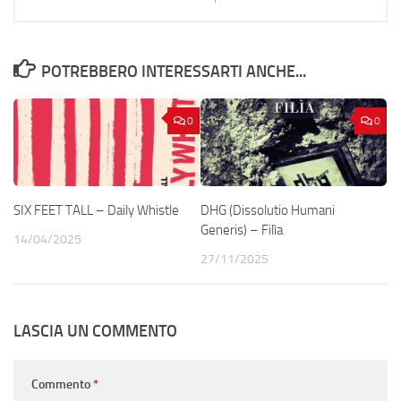
POTREBBERO INTERESSARTI ANCHE...
0
0
SIX FEET TALL – Daily Whistle
DHG (Dissolutio Humani
Generis) – Filìa
14/04/2025
27/11/2025
LASCIA UN COMMENTO
Commento
*