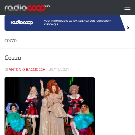
Salta al contenuto
COZZO
Cozzo
DI
ANTONIO BACCIOCCHI
·
29/11/2021