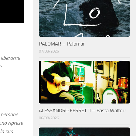
o
PALOMAR – Palomar
07/08/2026
 liberarmi
e
ALESSANDRO FERRETTI – Basta Walter!
e persone
06/08/2026
ono riprese
 la sua