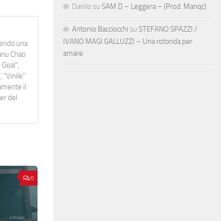
Danilo
su
SAM D – Leggera – (Prod. Manqc)
Antonio Bacciocchi
su
STEFANO SPAZZI /
IVANO MAGI GALLUZZI – Una rotonda per
idendo una
amare
Manu Chao
 Goal",
 "Vinile"
namente il
er del
0