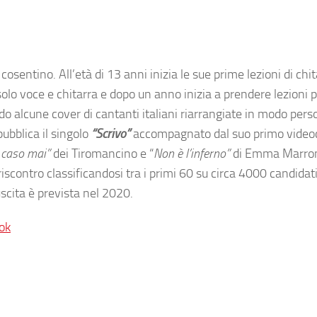
entino. All’età di 13 anni inizia le sue prime lezioni di chita
solo voce e chitarra e dopo un anno inizia a prendere lezioni p
o alcune cover di cantanti italiani riarrangiate in modo pers
ubblica il singolo
“Scrivo”
accompagnato dal suo primo videoc
 caso mai”
dei Tiromancino e “
Non è l’inferno”
di Emma Marron
iscontro classificandosi tra i primi 60 su circa 4000 candida
uscita è prevista nel 2020.
ok