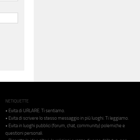
NETIQUETTE
• Evita di URLARE. Ti sentiamo.
• Evita di scrivere lo stesso messaggio in più luoghi. Ti leggiamo.
• Evita in luoghi pubblici (forum, chat, community) polemiche e
questioni personali.