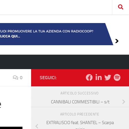
0
SEGUICI:
ARTICOLO SUCCESSIVO
e
CANNIBALI COMMESTIBILI – s/t
ARTICOLO PRECEDENTE
EXTRALISCIO feat. SHANTEL – Scarpa