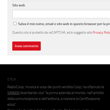
Sito web
Salva il mio nome, email e sito web in questo browser per la 
Questo sito è protetto da reCAPTCHA, ed è soggetto alla
Privacy Poli
ETICA
RadioCoop, musica e voce dei punti vendita Coop, ha ottenuto la
SA8000
diventando così "la prima azienda al mondo, nell'ambito
della comunicazione e dell'editoria, a ricevere la Certificazione
etica".