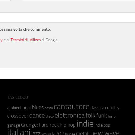
prossima volta che commento.
cy
e ai
Termini di utilizzo
di Google.
TAG CLOUD
cantautore
blues
beat
country
ambient
classica
bossa
elettronica
dance
folk
funk
crossover
fusion
disco
indie
hip hop
Grunge;
hard rock
garage
indie pop
italiani
new wave
jazz
metal;
laPOP
lounge
kimura