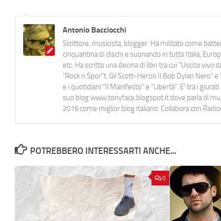
Antonio Bacciocchi
Scrittore, musicista, blogger. Ha militato come batter
cinquantina di dischi e suonando in tutta Italia, E
etc. Ha scritto una decina di libri tra cui "Uscito viv
"Rock n Spor"t, Gil Scott-Heron Il Bob Dylan Nero" e "
e i quotidiani “Il Manifesto” e “Libertà”. E' tra i gi
suo blog www.tonyface.blogspot.it dove parla di music
2016 come miglior blog italiano. Collabora con Radi
POTREBBERO INTERESSARTI ANCHE...
0