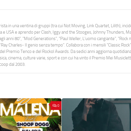
ista in una ventina di gruppi (tra cui Not Moving, Link Quartet, Lilith), inc
uropa e USA e aprendo per Clash, Iggy and the Stooges, Johnny Thunders, 
o dagli anni 80", "Mod Generations", "Paul Weller, L’uomo cangiante", "Rock n
Ray Charles- Il genio senza tempo". Collabora con i mensili “Classic Rock”,
urati del Premio Tenco e del Rockol Awards. Da sedici anni aggiorna quotidia
a, cinema, culture varie, sport e con cui ha vinto il Premio Mei Musiclett
ocoop dal 2003.
0