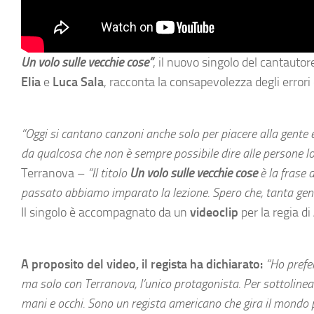
Un volo sulle vecchie cose”
, il nuovo singolo del cantauto
Elia
e
Luca Sala
, racconta la consapevolezza degli error
“Oggi si cantano canzoni anche solo per piacere alla gente e
da qualcosa che non è sempre possibile dire alle persone lon
Terranova –
“Il titolo
Un volo sulle vecchie cose
è la frase 
passato abbiamo imparato la lezione. Spero che, tanta gent
Il singolo è accompagnato da un
videoclip
per la regia di
A proposito del video, il regista ha dichiarato:
“Ho prefe
ma solo con Terranova, l’unico protagonista. Per sottolinea
mani e occhi. Sono un regista americano che gira il mondo 