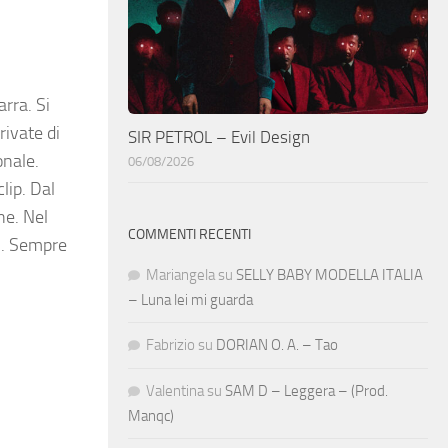
rra. Si
rivate di
SIR PETROL – Evil Design
onale.
06/08/2026
lip. Dal
e. Nel
COMMENTI RECENTI
ti. Sempre
Mariangela
su
SELLY BABY MODELLA ITALIA
– Luna lei mi guarda
Fabrizio
su
DORIAN O. A. – Tao
Valentina
su
SAM D – Leggera – (Prod.
Manqc)