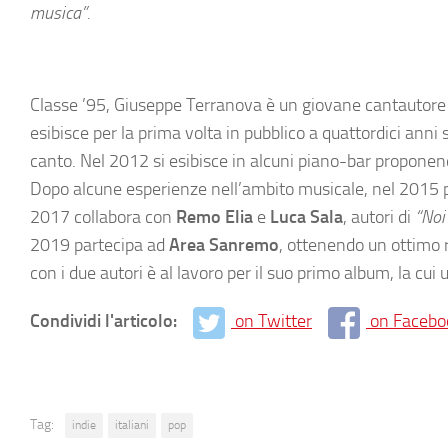
musica”.
Classe ’95, Giuseppe Terranova è un giovane cantautore cos
esibisce per la prima volta in pubblico a quattordici anni 
canto. Nel 2012 si esibisce in alcuni piano-bar proponend
Dopo alcune esperienze nell’ambito musicale, nel 2015 p
2017 collabora con
Remo Elia
e
Luca Sala
, autori di
“Noi
2019 partecipa ad
Area Sanremo
, ottenendo un ottimo r
con i due autori è al lavoro per il suo primo album, la cui 
Condividi l'articolo:
on Twitter
on Facebo
Tag:
indie
italiani
pop