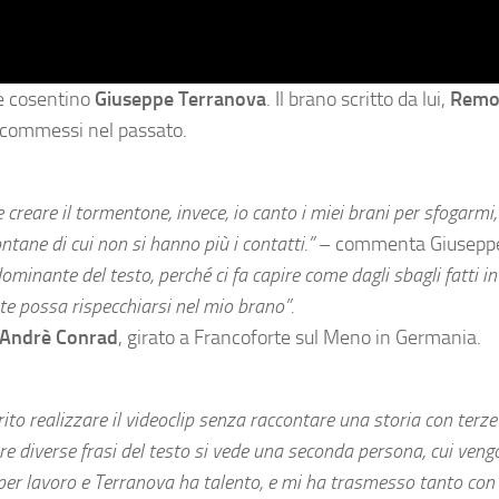
re cosentino
Giuseppe Terranova
. Il brano scritto da lui,
Rem
i commessi nel passato.
 creare il tormentone, invece, io canto i miei brani per sfogarmi,
tane di cui non si hanno più i contatti.”
– commenta Giusepp
dominante del testo, perché ci fa capire come dagli sbagli fatti in
e possa rispecchiarsi nel mio brano”.
Andrè Conrad
, girato a Francoforte sul Meno in Germania.
rito realizzare il videoclip senza raccontare una storia con terz
re diverse frasi del testo si vede una seconda persona, cui veng
per lavoro e Terranova ha talento, e mi ha trasmesso tanto con