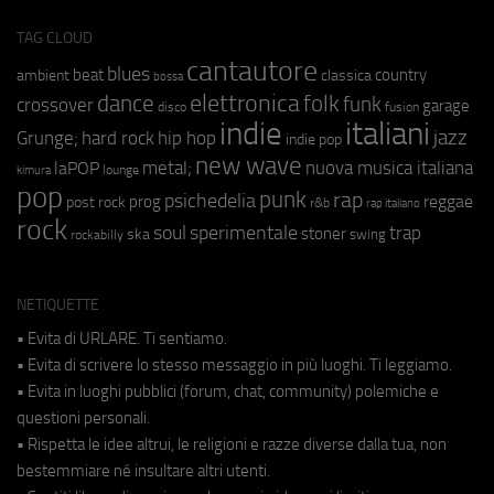
TAG CLOUD
cantautore
blues
beat
country
ambient
classica
bossa
elettronica
dance
folk
funk
crossover
garage
fusion
disco
indie
italiani
jazz
hip hop
Grunge;
hard rock
indie pop
new wave
metal;
nuova musica italiana
laPOP
lounge
kimura
pop
punk
rap
psichedelia
reggae
prog
post rock
r&b
rap italiano
rock
soul
sperimentale
trap
stoner
ska
swing
rockabilly
NETIQUETTE
• Evita di URLARE. Ti sentiamo.
• Evita di scrivere lo stesso messaggio in più luoghi. Ti leggiamo.
• Evita in luoghi pubblici (forum, chat, community) polemiche e
questioni personali.
• Rispetta le idee altrui, le religioni e razze diverse dalla tua, non
bestemmiare né insultare altri utenti.