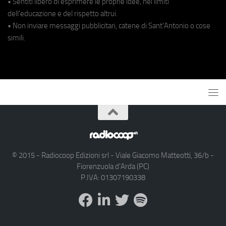
• Sentiti libero di esprimere le proprie idee, nei limiti
dell'educazione e del rispetto altrui.
• Non inviare messaggi pubblicitari, catene di Sant'Antonio o cose
simili.
© 2015 - Radiocoop Edizioni srl - Viale Giacomo Matteotti, 36/b -
Fiorenzuola d'Arda (PC)
P.IVA: 01307190338