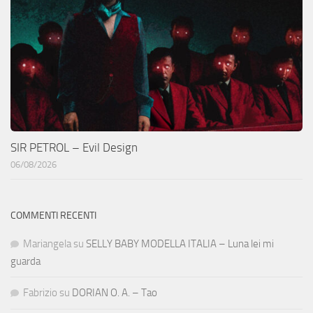
SIR PETROL – Evil Design
06/08/2026
COMMENTI RECENTI
Mariangela
su
SELLY BABY MODELLA ITALIA – Luna lei mi
guarda
Fabrizio
su
DORIAN O. A. – Tao