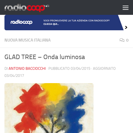
Salta al contenuto
NUOVA MUSICA ITALIANA
0
GLAD TREE – Onda luminosa
DI
ANTONIO BACCIOCCHI
· PUBBLICATO
03/04/2015
· AGGIORNATO
03/04/2017