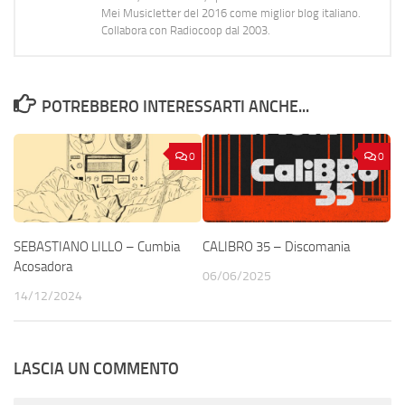
Mei Musicletter del 2016 come miglior blog italiano.
Collabora con Radiocoop dal 2003.
POTREBBERO INTERESSARTI ANCHE...
0
0
SEBASTIANO LILLO – Cumbia
CALIBRO 35 – Discomania
Acosadora
06/06/2025
14/12/2024
LASCIA UN COMMENTO