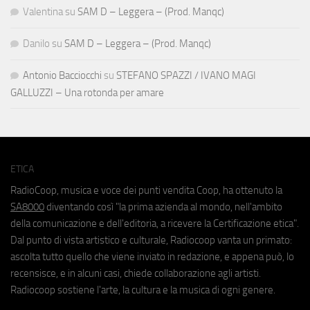
Valentina
su
SAM D – Leggera – (Prod. Manqc)
Danilo
su
SAM D – Leggera – (Prod. Manqc)
Antonio Bacciocchi
su
STEFANO SPAZZI / IVANO MAGI
GALLUZZI – Una rotonda per amare
ETICA
RadioCoop, musica e voce dei punti vendita Coop, ha ottenuto la
SA8000
diventando così "la prima azienda al mondo, nell'ambito
della comunicazione e dell'editoria, a ricevere la Certificazione etica".
Dal punto di vista artistico e culturale, Radiocoop vanta un primato:
ascolta tutto quello che viene inviato in redazione, e appena può, lo
recensisce, e in alcuni casi, chiede collaborazione agli artisti.
Radiocoop sostiene l'arte, la cultura e la musica di ogni genere.