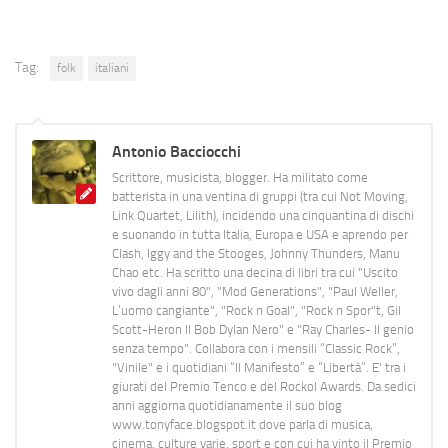
Tag:
folk
italiani
Antonio Bacciocchi
Scrittore, musicista, blogger. Ha militato come
batterista in una ventina di gruppi (tra cui Not Moving,
Link Quartet, Lilith), incidendo una cinquantina di dischi
e suonando in tutta Italia, Europa e USA e aprendo per
Clash, Iggy and the Stooges, Johnny Thunders, Manu
Chao etc. Ha scritto una decina di libri tra cui "Uscito
vivo dagli anni 80", "Mod Generations", "Paul Weller,
L’uomo cangiante", "Rock n Goal", "Rock n Spor"t, Gil
Scott-Heron Il Bob Dylan Nero" e "Ray Charles- Il genio
senza tempo". Collabora con i mensili “Classic Rock”,
"Vinile" e i quotidiani “Il Manifesto” e “Libertà”. E' tra i
giurati del Premio Tenco e del Rockol Awards. Da sedici
anni aggiorna quotidianamente il suo blog
www.tonyface.blogspot.it dove parla di musica,
cinema, culture varie, sport e con cui ha vinto il Premio