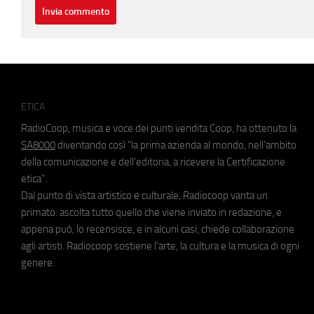
ETICA
RadioCoop, musica e voce dei punti vendita Coop, ha ottenuto la
SA8000
diventando così "la prima azienda al mondo, nell'ambito
della comunicazione e dell'editoria, a ricevere la Certificazione
etica".
Dal punto di vista artistico e culturale, Radiocoop vanta un
primato: ascolta tutto quello che viene inviato in redazione, e
appena può, lo recensisce, e in alcuni casi, chiede collaborazione
agli artisti. Radiocoop sostiene l'arte, la cultura e la musica di ogni
genere.