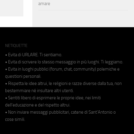
amare
NETIQUETTE
• Evita di URLARE. Ti sentiamo.
• Evita di scrivere lo stesso messaggio in più luoghi. Ti leggiamo.
• Evita in luoghi pubblici (forum, chat, community) polemiche e
questioni personali.
• Rispetta le idee altrui, le religioni e razze diverse dalla tua, non
bestemmiare né insultare altri utenti.
• Sentiti libero di esprimere le proprie idee, nei limiti
dell'educazione e del rispetto altrui.
• Non inviare messaggi pubblicitari, catene di Sant'Antonio o
cose simili.