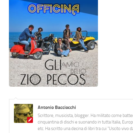
Antonio Bacciocchi
Scrittore, musicista, blogger. Ha militato come batter
cinquantina di dischi e suonando in tutta Italia, E
etc. Ha scritto una decina di libri tra cui "Uscito viv