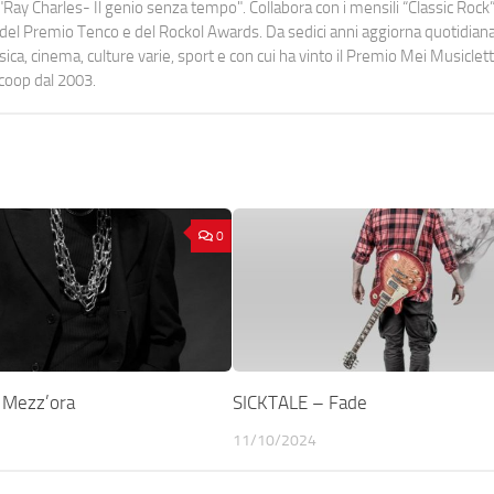
Ray Charles- Il genio senza tempo". Collabora con i mensili “Classic Rock”,
urati del Premio Tenco e del Rockol Awards. Da sedici anni aggiorna quotidia
a, cinema, culture varie, sport e con cui ha vinto il Premio Mei Musiclett
ocoop dal 2003.
0
Mezz’ora
SICKTALE – Fade
11/10/2024