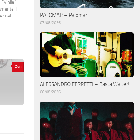
 "Vinile"
namente il
PALOMAR – Palomar
er del
07/08/2026
0
ALESSANDRO FERRETTI – Basta Walter!
06/08/2026