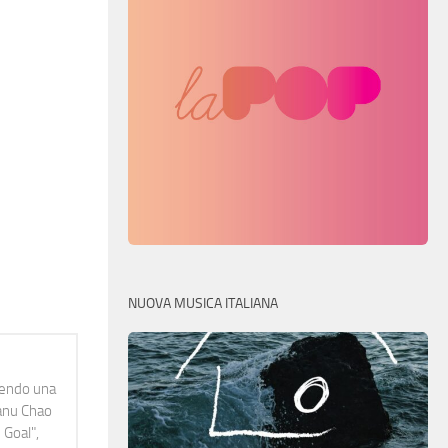
NUOVA MUSICA ITALIANA
idendo una
Manu Chao
 Goal",