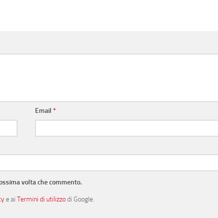
Email
*
prossima volta che commento.
cy
e ai
Termini di utilizzo
di Google.