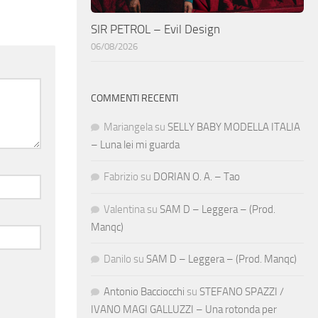
SIR PETROL – Evil Design
06/08/2026
COMMENTI RECENTI
Mariangela
su
SELLY BABY MODELLA ITALIA
– Luna lei mi guarda
Fabrizio
su
DORIAN O. A. – Tao
Valentina
su
SAM D – Leggera – (Prod.
Manqc)
Danilo
su
SAM D – Leggera – (Prod. Manqc)
Antonio Bacciocchi
su
STEFANO SPAZZI /
IVANO MAGI GALLUZZI – Una rotonda per