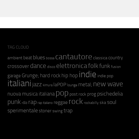
TAG CLOUD
cantautore
blues
beat
country
ambient
classica
bossa
elettronica
dance
folk
funk
crossover
fusion
disco
indie
hip hop
Grunge;
hard rock
garage
indie pop
italiani
new wave
jazz
metal;
laPOP
lounge
kimura
pop
psichedelia
nuova musica italiana
prog
post rock
rock
punk
rap
soul
reggae
ska
r&b
rockabilly
rap italiano
sperimentale
trap
stoner
swing