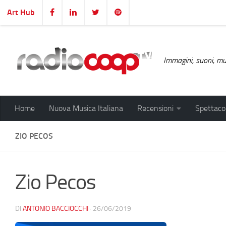
Art Hub
Salta al contenuto
Immagini, suoni, mus
Home
Nuova Musica Italiana
Recensioni
Spettacol
ZIO PECOS
Zio Pecos
DI
ANTONIO BACCIOCCHI
·
26/06/2019