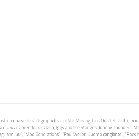
ista in una ventina di gruppi (tra cui Not Moving, Link Quartet, Lilith), inc
uropa e USA e aprendo per Clash, Iggy and the Stooges, Johnny Thunders, 
o dagli anni 80", "Mod Generations", "Paul Weller, L’uomo cangiante", "Rock n