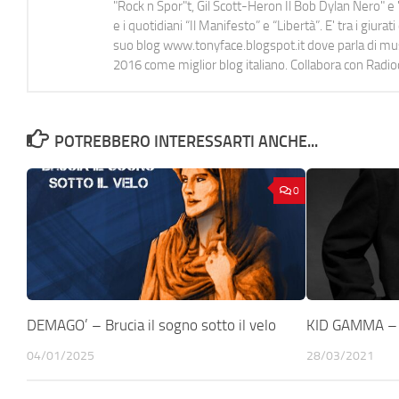
"Rock n Spor"t, Gil Scott-Heron Il Bob Dylan Nero" e "
e i quotidiani “Il Manifesto” e “Libertà”. E' tra i gi
suo blog www.tonyface.blogspot.it dove parla di music
2016 come miglior blog italiano. Collabora con Radi
POTREBBERO INTERESSARTI ANCHE...
0
DEMAGO’ – Brucia il sogno sotto il velo
KID GAMMA – 
04/01/2025
28/03/2021