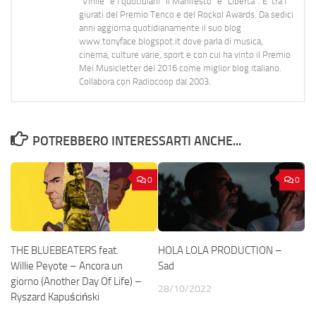
"Vinile" e i quotidiani “Il Manifesto” e “Libertà”. E' tra i
giurati del Premio Tenco e del Rockol Awards. Da sedici
anni aggiorna quotidianamente il suo blog
www.tonyface.blogspot.it dove parla di musica,
cinema, culture varie, sport e con cui ha vinto il Premio
Mei Musicletter del 2016 come miglior blog italiano.
Collabora con Radiocoop dal 2003.
POTREBBERO INTERESSARTI ANCHE...
0
0
THE BLUEBEATERS feat.
HOLA LOLA PRODUCTION –
Willie Peyote – Ancora un
Sad
giorno (Another Day Of Life) –
28/10/2022
Ryszard Kapuściński