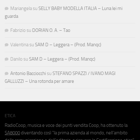
Mariangela
su
SELLY BABY MODELLA ITALIA – Luna lei mi
guarda
Fabrizio
su
DORIAN O. A. – Tao
Valentina
su
SAM D – Leggera – (Prod. Manqc)
Danilo
su
SAM D – Leggera – (Prod. Manqc)
Antonio Bacciocchi
su
STEFANO SPAZZI / IVANO MAGI
GALLUZZI – Una rotonda per amare
ETICA
RadioCoop, musica e voce dei punti vendita Coop, ha ottenuto la
SA8000
diventando così "la prima azienda al mondo, nell'ambito