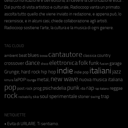
della comunicazione e dell'editoria, a ricevere la Certificazione etica".
Dal punto di vista artistico e culturale, Radiocoop vanta un primato:
ascolta tutto quello che viene inviato in redazione, e appena può, lo
recensisce, e in alcuni casi, chiede collaborazione agli artisti.
Radiocoop sostiene l'arte, la cultura e la musica di ogni genere.
TAG CLOUD
cantautore
blues
beat
country
ambient
classica
bossa
elettronica
dance
folk
funk
crossover
garage
fusion
disco
indie
italiani
jazz
hip hop
Grunge;
hard rock
indie pop
new wave
metal;
nuova musica italiana
laPOP
lounge
kimura
pop
punk
rap
psichedelia
reggae
prog
post rock
r&b
rap italiano
rock
soul
sperimentale
trap
stoner
ska
swing
rockabilly
NETIQUETTE
• Evita di URLARE. Ti sentiamo.