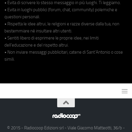
• Evita di scrivere lo stesso messaggio in più luoghi. Ti leggiamo.
• Evita in luoghi pubblici (forum, chat, community) polemiche e
questioni personali.
• Rispetta le idee altrui, le religioni e razze diverse dalla tua, non
bestemmiare né insultare altri utenti.
• Sentiti libero di esprimere le proprie idee, nei limiti
dell'educazione e del rispetto altrui.
• Non inviare messaggi pubblicitari, catene di Sant'Antonio o cose
simili.
© 2015 - Radiocoop Edizioni srl - Viale Giacomo Matteotti, 36/b -