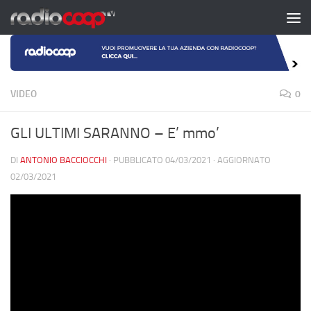
Salta al contenuto
VIDEO
0
GLI ULTIMI SARANNO – E’ mmo’
DI
ANTONIO BACCIOCCHI
· PUBBLICATO
04/03/2021
· AGGIORNATO
02/03/2021