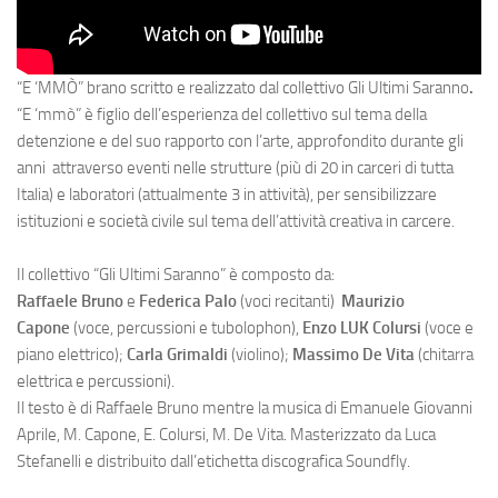
“
E ‘MMÒ
” brano scritto e realizzato dal collettivo
Gli Ultimi Saranno
.
“E ‘mmò” è figlio dell’esperienza del collettivo sul tema della
detenzione e del suo rapporto con l’arte, approfondito durante gli
anni attraverso eventi nelle strutture (più di 20 in carceri di tutta
Italia) e laboratori (attualmente 3 in attività), per sensibilizzare
istituzioni e società civile sul tema dell’attività creativa in carcere.
Il collettivo “Gli Ultimi Saranno” è composto da:
Raffaele Bruno
e
Federica Palo
(voci recitanti)
Maurizio
Capone
(voce, percussioni e tubolophon),
Enzo LUK Colursi
(voce e
piano elettrico);
Carla Grimaldi
(violino);
Massimo De Vita
(chitarra
elettrica e percussioni).
Il testo è di Raffaele Bruno mentre la musica di Emanuele Giovanni
Aprile, M. Capone, E. Colursi, M. De Vita. Masterizzato da Luca
Stefanelli e distribuito dall’etichetta discografica Soundfly.