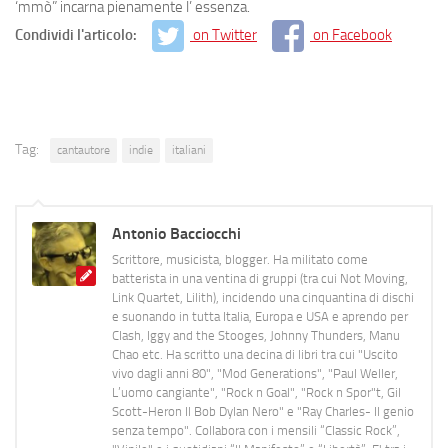
‘mmò” incarna pienamente l’ essenza.
Condividi l'articolo:
on Twitter
on Facebook
Tag:
cantautore
indie
italiani
Antonio Bacciocchi
Scrittore, musicista, blogger. Ha militato come
batterista in una ventina di gruppi (tra cui Not Moving,
Link Quartet, Lilith), incidendo una cinquantina di dischi
e suonando in tutta Italia, Europa e USA e aprendo per
Clash, Iggy and the Stooges, Johnny Thunders, Manu
Chao etc. Ha scritto una decina di libri tra cui "Uscito
vivo dagli anni 80", "Mod Generations", "Paul Weller,
L’uomo cangiante", "Rock n Goal", "Rock n Spor"t, Gil
Scott-Heron Il Bob Dylan Nero" e "Ray Charles- Il genio
senza tempo". Collabora con i mensili “Classic Rock”,