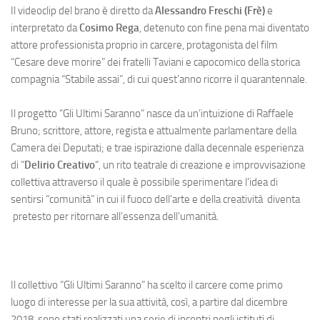
Il videoclip del brano è diretto da
Alessandro Freschi (Frè)
e
interpretato da
Cosimo Rega
, detenuto con fine pena mai diventato
attore professionista proprio in carcere, protagonista del film
“Cesare deve morire” dei fratelli Taviani e capocomico della storica
compagnia “Stabile assai”, di cui quest’anno ricorre il quarantennale.
Il progetto “Gli Ultimi Saranno” nasce da un’intuizione di Raffaele
Bruno; scrittore, attore, regista e attualmente parlamentare della
Camera dei Deputati; e trae ispirazione dalla decennale esperienza
di “
Delirio Creativo
“, un rito teatrale di creazione e improvvisazione
collettiva attraverso il quale è possibile sperimentare l’idea di
sentirsi “comunità” in cui il fuoco dell’arte e della creatività diventa
pretesto per ritornare all’essenza dell’umanità.
Il collettivo “Gli Ultimi Saranno” ha scelto il carcere come primo
luogo di interesse per la sua attività, così, a partire dal dicembre
2018, sono stati realizzati una serie di incontri negli istituti di